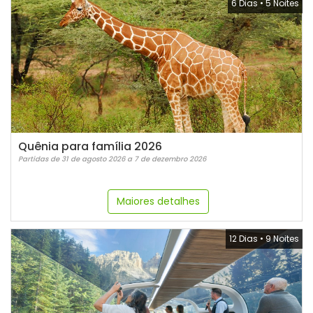
6 Dias
•
5 Noites
Quênia para família 2026
Partidas de 31 de agosto 2026 a 7 de dezembro 2026
Maiores detalhes
12 Dias
•
9 Noites