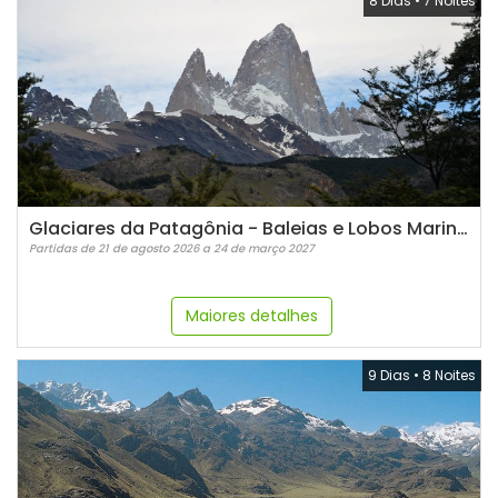
8 Dias
•
7 Noites
Glaciares da Patagônia - Baleias e Lobos Marinhos
Partidas de 21 de agosto 2026 a 24 de março 2027
Maiores detalhes
9 Dias
•
8 Noites