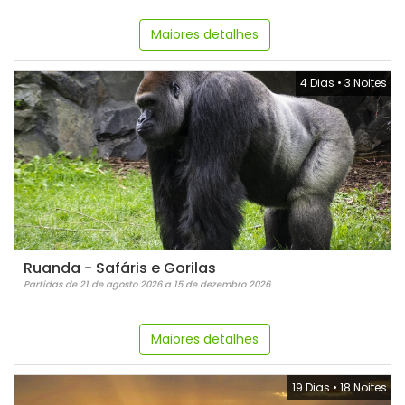
Maiores detalhes
4 Dias
•
3 Noites
Ruanda - Safáris e Gorilas
Partidas de 21 de agosto 2026 a 15 de dezembro 2026
Maiores detalhes
19 Dias
•
18 Noites