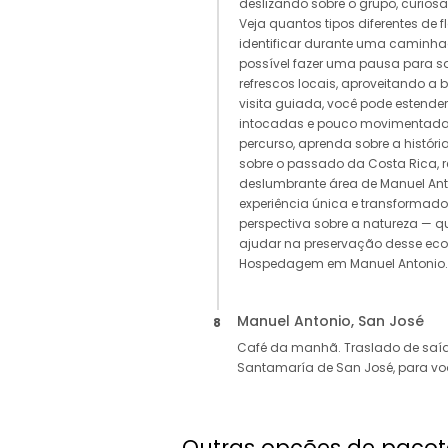
deslizando sobre o grupo, curios
Veja quantos tipos diferentes de 
identificar durante uma caminhada
possível fazer uma pausa para sa
refrescos locais, aproveitando a b
visita guiada, você pode estender
intocadas e pouco movimentadas
percurso, aprenda sobre a histór
sobre o passado da Costa Rica, 
deslumbrante área de Manuel Ant
experiência única e transformad
perspectiva sobre a natureza — q
ajudar na preservação desse eco
Hospedagem em Manuel Antonio.
Manuel Antonio, San José
8
Café da manhã. Traslado de saíd
Santamaría de San José, para voo
Outras opções de pacot