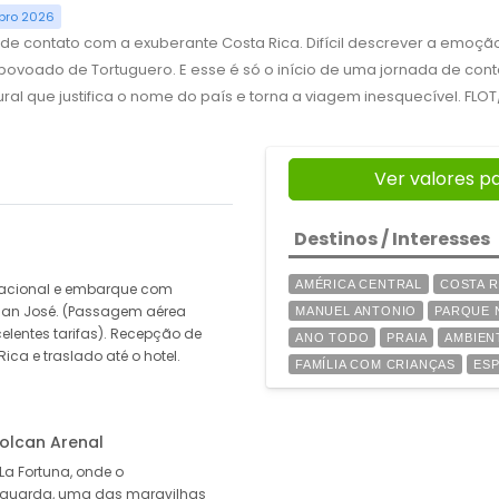
bro 2026
de contato com a exuberante Costa Rica. Difícil descrever a emoção 
 povoado de Tortuguero. E esse é só o início de uma jornada de cont
ral que justifica o nome do país e torna a viagem inesquecível. FLOT
Ver valores p
Destinos / Interesses
AMÉRICA CENTRAL
COSTA R
nacional e embarque com
 San José. (Passagem aérea
MANUEL ANTONIO
PARQUE 
elentes tarifas). Recepção de
ANO TODO
PRAIA
AMBIEN
ca e traslado até o hotel.
FAMÍLIA COM CRIANÇAS
ESP
Volcan Arenal
a Fortuna, onde o
 aguarda, uma das maravilhas