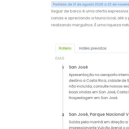
Partidas de 21 de agosto 2026 a 23 de novem
Seguir de barco é uma oferta expressiva 
canais e apreciando a fauna local, até o
realizando mergulhos. É uma riqueza natu
Roteiro
Hotéis previstos
DIAS
San José
1
Apresentação no aeroporto inter
destino a Costa Rica, cidade de
não incluída, consulte nossas exc
boas vindas em San José, Costa Ri
Hospedagem em San José.
San José, Parque Nacional 
2
Saída pela manhã em direção a L
impressionante Vulcão Arenal o