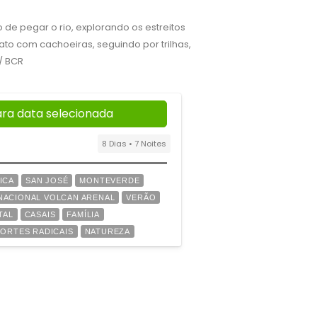
de pegar o rio, explorando os estreitos
ato com cachoeiras, seguindo por trilhas,
/ BCR
ara data selecionada
8 Dias • 7 Noites
ICA
SAN JOSÉ
MONTEVERDE
NACIONAL VOLCAN ARENAL
VERÃO
TAL
CASAIS
FAMÍLIA
ORTES RADICAIS
NATUREZA