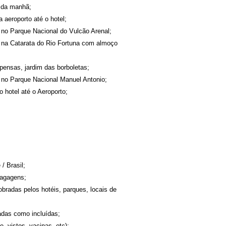
 da manhã;
 aeroporto até o hotel;
no Parque Nacional do Vulcão Arenal;
 na Catarata do Rio Fortuna com almoço
pensas, jardim das borboletas;
 no Parque Nacional Manuel Antonio;
o hotel até o Aeroporto;
/ Brasil;
bagagens;
bradas pelos hotéis, parques, locais de
adas como incluídas;
 vistos, vacinas, etc);