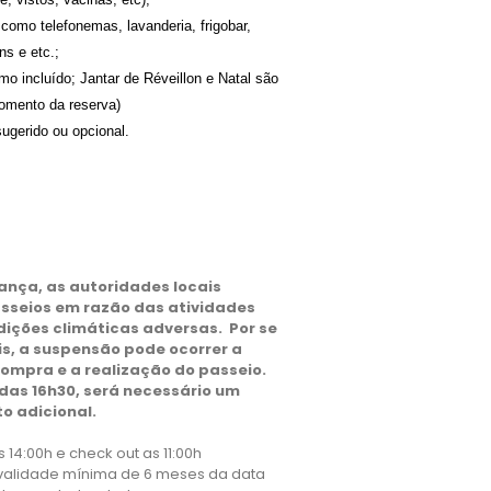
 como telefonemas, lavanderia, frigobar,
ns e etc.;
o incluído; Jantar de Réveillon e Natal são
momento da reserva)
ugerido ou opcional.
ança, as autoridades locais
sseios em razão das atividades
dições climáticas adversas. Por se
s, a suspensão pode ocorrer a
ompra e a realização do passeio.
s das 16h30, será necessário um
o adicional.
s 14:00h e check out as 11:00h
 validade mínima de 6 meses da data