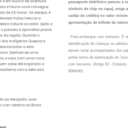
as e em busca de aventura.
passaporte eletrônico passou a se
flora e fauna você consegue
símbolo de chip na capa), exige 
 de 2,5 horas. Se desejar, é
cartão de crédito) no valor míni
borear frutas frescas e
apresentação de bilhete de retorn
eleza natural ao redor. Após a
 o passeio e aproveitar praias
 da região. Durante o
· Para embarque com menores: É ob
ia dos indígenas Quepoa e
identificação de crianças ou adole
relacionados a esta
devem estar acompanhados dos pais
onio. Desfrute de uma
portar termo de autorização do Jui
ora, e saia com uma nova
uem sabe até inspirado a
com terceiros. (Artigo 82 - Estatut
ssistema raro e delicado.
8069/90).
a ao Aeroporto Juan
 com destino ao Brasil.
es