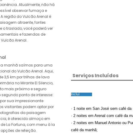
mponência. Atualmente, não há
ossível observar fumaça e
 A região do Vulcão Arenal é
aisagem atraente, fontes
e o traslado, você poderá ver
rnamentais e fazendas de
Vulcão Arenal.
nal
pela manhã saímos para uma
onal do Vulcão Arenal. Aqui,
Serviços Incluídos
e 3,5 km por trilhas de lava
rimária no Mirante El Silencio,
to mais próximo e seguro
o segundo ponto de interesse:
Inclui
 por sua impressionante
os visitantes podem optar por
· 1 noite em San José sem café da
 fotografias da paisagem
· 2 noites em Arenal com café da m
cia, é oferecido almoço em
· 2 noites em Manuel Antonio ou Pun
 de La Fortuna, com menu à la
café da manhã;
opções de refeição.