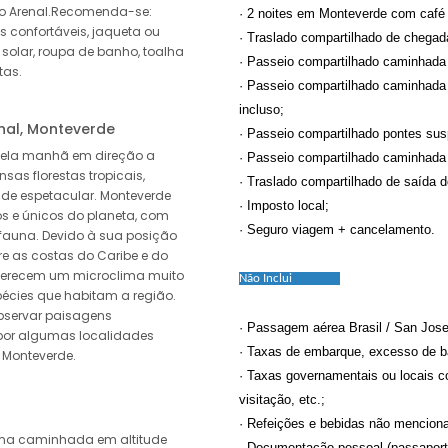
o Arenal.Recomenda-se:
· 2 noites em Monteverde com café
as confortáveis, jaqueta ou
· Traslado compartilhado de chegada
 solar, roupa de banho, toalha
· Passeio compartilhado caminhada 
tas.
· Passeio compartilhado caminhada
incluso;
nal, Monteverde
· Passeio compartilhado pontes sus
pela manhã em direção a
· Passeio compartilhado caminhada
as florestas tropicais,
· Traslado compartilhado de saída d
ade espetacular. Monteverde
· Imposto local;
s e únicos do planeta, com
· Seguro viagem + cancelamento.
 fauna. Devido à sua posição
tre as costas do Caribe e do
 oferecem um microclima muito
Não Inclui
écies que habitam a região.
bservar paisagens
· Passagem aérea Brasil / San Jose 
por algumas localidades
· Taxas de embarque, excesso de 
 Monteverde.
· Taxas governamentais ou locais co
visitação, etc.;
· Refeições e bebidas não mencion
ma caminhada em altitude
· Documentação pessoal (passaporte,