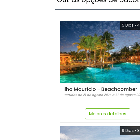
5 Dias
•
4
Ilha Maurício - Beachcomber
Partidas de 21 de agosto 2026 a 31 de agosto 2
Maiores detalhes
9 Dias
•
8