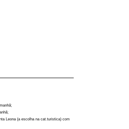
 manhã;
anhã;
ta Leona (a escolha na cat.turistica) com