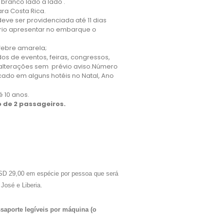
branco lado a lado .
ara Costa Rica.
deve ser providenciada até 11 dias
rio apresentar no embarque o
 febre amarela;
dos de eventos, feiras, congressos,
a alterações sem prévio aviso.Número
cado em alguns hotéis no Natal, Ano
é 10 anos.
o de 2 passageiros.
USD 29,00 em espécie por pessoa que será
José e Liberia.
ssaporte legíveis por máquina (o