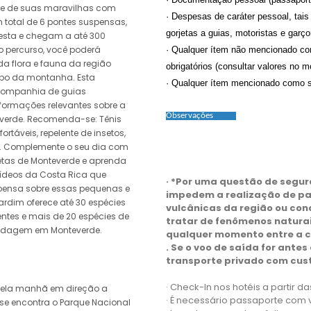
ute de suas maravilhas com
· Despesas de caráter pessoal, tais
um total de 6 pontes suspensas,
gorjetas a guias, motoristas e garço
resta e chegam a até 300
o percurso, você poderá
· Qualquer ítem não mencionado com
da flora e fauna da região
obrigatórios (consultar valores no 
opo da montanha. Esta
· Qualquer ítem mencionado como s
 companhia de guias
nformações relevantes sobre a
Observações
verde. Recomenda-se: Tênis
ortáveis, repelente de insetos,
s. Complemente o seu dia com
etas de Monteverde e aprenda
ídeos da Costa Rica que
· *Por uma questão de segur
ensa sobre essas pequenas e
impedem a realização de pa
ardim oferece até 30 espécies
vulcânicas da região ou con
entes e mais de 20 espécies de
tratar de fenômenos naturai
pedagem em Monteverde.
qualquer momento entre a c
. Se o voo de saída for ante
transporte privado com cust
· Check-In nos hotéis a partir da
pela manhã em direção a
· É necessário passaporte com
se encontra o Parque Nacional