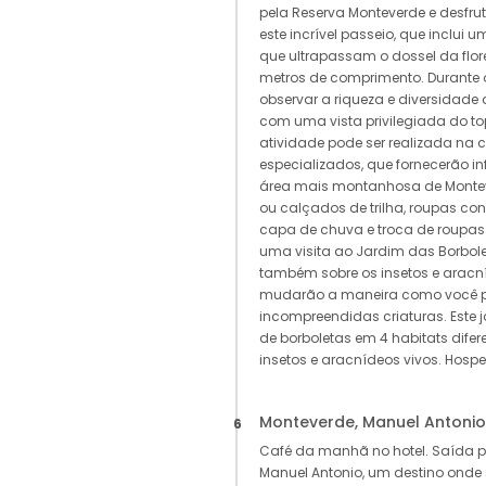
pela Reserva Monteverde e desfr
este incrível passeio, que inclui 
que ultrapassam o dossel da flo
metros de comprimento. Durante 
observar a riqueza e diversidade 
com uma vista privilegiada do t
atividade pode ser realizada na
especializados, que fornecerão i
área mais montanhosa de Monte
ou calçados de trilha, roupas conf
capa de chuva e troca de roupa
uma visita ao Jardim das Borbol
também sobre os insetos e aracn
mudarão a maneira como você p
incompreendidas criaturas. Este j
de borboletas em 4 habitats difer
insetos e aracnídeos vivos. Hos
Monteverde, Manuel Antonio
6
Café da manhã no hotel. Saída 
Manuel Antonio, um destino onde 