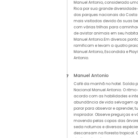
Manuel Antonio, considerado uma
Rica por sua grande diversidade 
dos parques nacionais da Cost
mais visitados devido às suas be
com várias trilhas para caminha
de avistar animais em seu habit
Manuel Antonio.Em diversos pontos
ramificam e levam a quatro praias
Manuel Antonio, Escondida e Pla
Antonio.
Manuel Antonio
7
Café da manhã no hotel. Saída p
Nacional Manuel Antonio. O ritmo 
acordo com as habilidades e int
abundância de vida selvagem qu
parar para observar e aprender, t
inspirador. Observe preguiças e 
movendo pelas copas das árvor
seda noturnos e diversas espéci
descansam na floresta tropical.