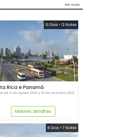
Ver mais
13 Dias
•
12 Noites
ta Rica e Panamá
as de 21 de agosto 2026 a 30 de novembro 2026
Maiores detalhes
8 Dias
•
7 Noites