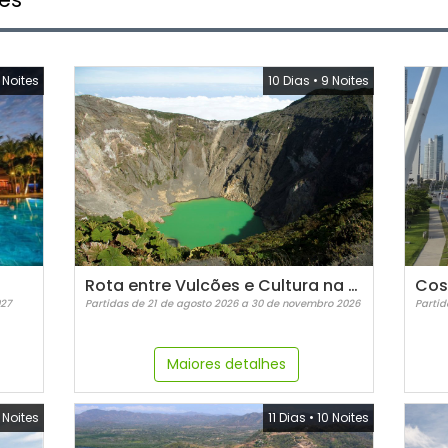
 Noites
10 Dias
•
9 Noites
Rota entre Vulcões e Cultura na Costa Rica
Cos
027
Partidas de 21 de agosto 2026 a 30 de novembro 2026
Partid
Maiores detalhes
 Noites
11 Dias
•
10 Noites