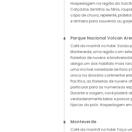
Hospedagem na região do Vulcã
Calçados de trilha ou tênis, roup
capa de chuva, repelente, protetor
e dinheiro para souvenirs ou gorje
Parque Nacional Volcan Are
4
Café da manhã no hotel. Saída 
Monteverde, uma região com extens
florestas de nuvens e biodiversid
abriga um dos habitats mais raro
uma incrível variedade de flora e
única na divisória continental en
Pacífico, as florestas de nuvens
particular para as numerosas esp
Durante a viagem, você poderá o
verdadeiramente belas e passar 
típicas do país. Hospedagem em
Monteverde
5
Café da manhã no hotel. Faça u