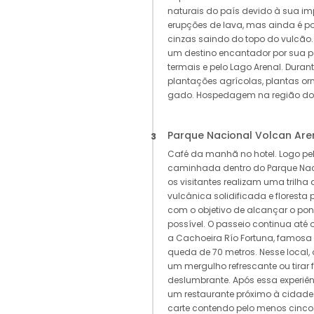
naturais do país devido à sua i
erupções de lava, mas ainda é p
cinzas saindo do topo do vulcão.
um destino encantador por sua p
termais e pelo Lago Arenal. Durant
plantações agrícolas, plantas o
gado. Hospedagem na região do 
Parque Nacional Volcan Are
3
Café da manhã no hotel. Logo 
caminhada dentro do Parque Naci
os visitantes realizam uma trilha d
vulcânica solidificada e floresta p
com o objetivo de alcançar o pon
possível. O passeio continua até 
a Cachoeira Río Fortuna, famosa
queda de 70 metros. Nesse local, 
um mergulho refrescante ou tirar
deslumbrante. Após essa experiên
um restaurante próximo à cidade
carte contendo pelo menos cinco 