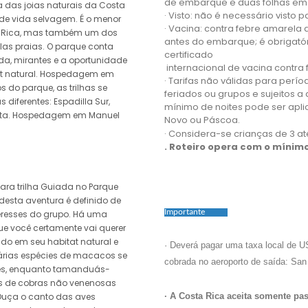
de embarque e duas folhas em 
 das joias naturais da Costa
· Visto: não é necessário visto p
de vida selvagem. É o menor
· Vacina: contra febre amarela 
a Rica, mas também um dos
antes do embarque; é obrigató
las praias. O parque conta
certificado
da, mirantes e a oportunidade
internacional de vacina contra
at natural. Hospedagem em
· Tarifas não válidas para perío
 do parque, as trilhas se
feriados ou grupos e sujeitos 
 diferentes: Espadilla Sur,
mínimo de noites pode ser apli
yita. Hospedagem em Manuel
Novo ou Páscoa.
· Considera-se crianças de 3 at
. Roteiro opera com o mínim
ara trilha Guiada no Parque
desta aventura é definido de
Importante
eresses do grupo. Há uma
e você certamente vai querer
udo em seu habitat natural e
· Deverá pagar uma taxa local de 
várias espécies de macacos se
cobrada no aeroporto de saída: San 
es, enquanto tamanduás-
es de cobras não venenosas
 Ouça o canto das aves
· A Costa Rica aceita somente pa