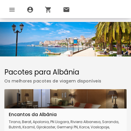
menu
account_circle
shopping_cart
email
Pacotes para Albânia
Os melhores pacotes de viagem disponíveis
Encantos da Albânia
Tirana, Berat, Apolonia, PN Llogara, Riviera Albanesa, Saranda,
Butrinti, Ksamil, Gjirokaster, Germenji PN, Korce, Voskopoje,