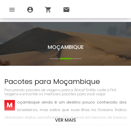
menu
account_circle
shopping_cart
email
MOÇAMBIQUE
Pacotes para Moçambique
Procurando pacotes de viagens para a África? Então visite a Flot
Viagens e encontre os melhores pacotes para você viajar.
oçambique ainda é um destino pouco conhecido dos
M
brasileiros, mas saiba que suas ilhas no Oceano Índico
oferecem status semelhantes (ao menos em termos de beleza
VER MAIS
natural) ao de outros destinos consagrados no Índico, como as