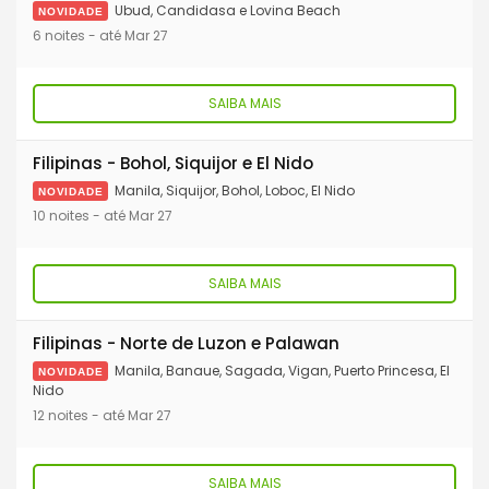
Ubud, Candidasa e Lovina Beach
NOVIDADE
para mergulhar em navios naufragados da Segunda Guerra,
6 noites - até Mar 27
nadar em lagoas de água transparente ou simplesmente
contemplar a vista do alto de um mirante. Seja qual for a sua
SAIBA MAIS
escolha, uma coisa é certa: não faltarão belas praias nem
motivos para você se divertir.
Filipinas - Bohol, Siquijor e El Nido
Manila, Siquijor, Bohol, Loboc, El Nido
NOVIDADE
10 noites - até Mar 27
SAIBA MAIS
Filipinas - Norte de Luzon e Palawan
Manila, Banaue, Sagada, Vigan, Puerto Princesa, El
NOVIDADE
Nido
12 noites - até Mar 27
SAIBA MAIS