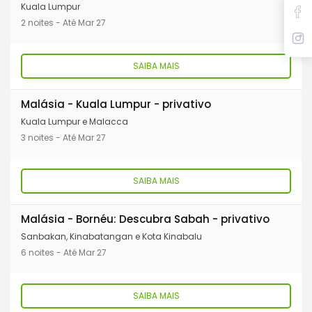
Kuala Lumpur
belas praias e conferir de perto a incrível biodiversidade de
2 noites - Até Mar 27
Bornéu.
SAIBA MAIS
Malásia - Kuala Lumpur - privativo
Kuala Lumpur e Malacca
3 noites - Até Mar 27
SAIBA MAIS
Malásia - Bornéu: Descubra Sabah - privativo
Sanbakan, Kinabatangan e Kota Kinabalu
6 noites - Até Mar 27
SAIBA MAIS