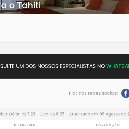
a o Tahiti
SULTE UM DOS NOSSOS ESPECIALISTAS NO
WHATSA
Flot nas redes sociais:
io: Dólar: R$ 5,23 - Euro: R$ 6,05 - Atualizado em 06 Agosto de 
INTERESSES
NAVEGAÇÃO