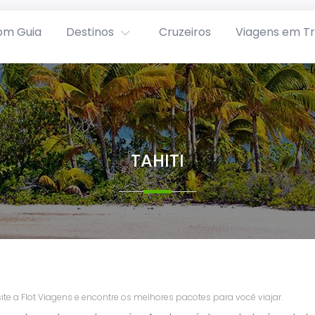
om Guia
Destinos
Cruzeiros
Viagens em T
TAHITI
ite a Flot Viagens e encontre os melhores pacotes para você viajar.