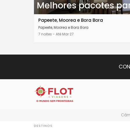
Melhores pacotes par
Papeete, Moorea e Bora Bora
Papeete, Moorea e Bora Bora
7 noites - Até Mar 27
CON
Câmb
DESTINOS