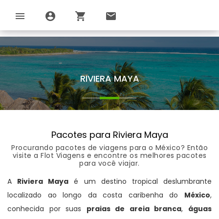
menu
account_circle
shopping_cart
email
RIVIERA MAYA
Pacotes para Riviera Maya
Procurando pacotes de viagens para o México? Então
visite a Flot Viagens e encontre os melhores pacotes
para você viajar.
A
Riviera Maya
é um destino tropical deslumbrante
localizado ao longo da costa caribenha do
México
,
conhecida por suas
praias de areia branca
,
águas