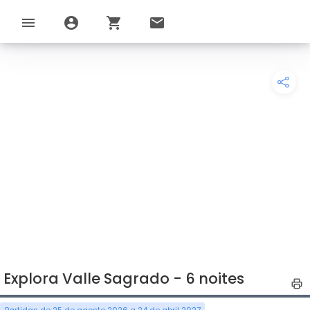
menu
account_circle
shopping_cart
email
Explora Valle Sagrado - 6 noites