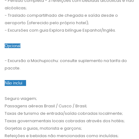
- Pensão completa - 3 refeições com bebidas alcóolicas e não
alcóolicas;
- Traslado compartilhado de chegada e saída desde o
aeroporto (oferecido pelo próprio hotel);
- Excursões com guia Explora bilíngue Espanhol/Inglês.
Opcional
- Excursão a Machupicchu: consulte suplemento na tarifa do
pacote.
Não inclui
Seguro viagem;
Passagens aéreas Brasil / Cusco / Brasil;
Taxas de turismo de entrada/saída cobradas localmente;
Taxas governamentais locais cobradas através dos hotéis;
Gorjetas a guias, motorista e garçons;
Refeições e bebidas não mencionadas como incluídas;