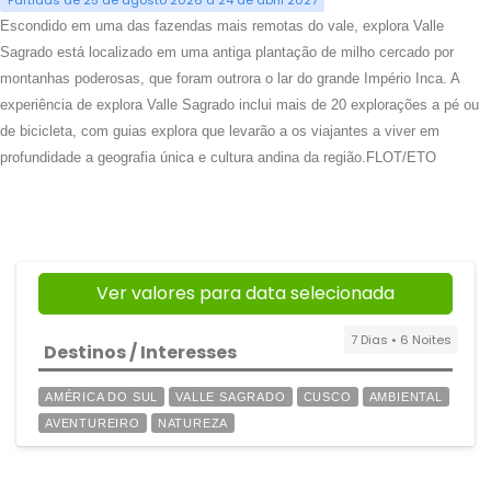
Partidas de 25 de agosto 2026 a 24 de abril 2027
Escondido em uma das fazendas mais remotas do vale, explora Valle
Sagrado está localizado em uma antiga plantação de milho cercado por
montanhas poderosas, que foram outrora o lar do grande Império Inca. A
experiência de explora Valle Sagrado inclui mais de 20 explorações a pé ou
de bicicleta, com guias explora que levarão a os viajantes a viver em
profundidade a geografia única e cultura andina da região.FLOT/ETO
Ver valores para data selecionada
7 Dias • 6 Noites
Destinos / Interesses
AMÉRICA DO SUL
VALLE SAGRADO
CUSCO
AMBIENTAL
AVENTUREIRO
NATUREZA