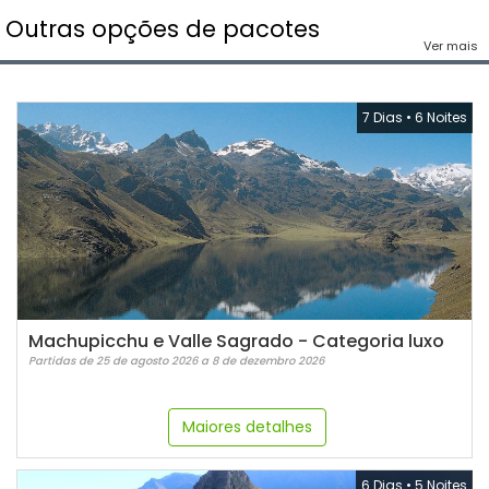
Outras opções de pacotes
Ver mais
7 Dias
•
6 Noites
Machupicchu e Valle Sagrado - Categoria luxo
Partidas de 25 de agosto 2026 a 8 de dezembro 2026
Maiores detalhes
6 Dias
•
5 Noites