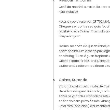
Melbourne, Cairns
4
Café da manhã e traslado ao aero
não incluso).
Nota: o voo a reservar: QF 702 Me
Chegue e encontre seu guia local
recebê-lo em Cairns. Traslado ao h
Hospedagem.
Cairns, no norte de Queensland, 
cosmopolita, um destino privilegi
snorkeling. Suas águas tropicais
Grande Barreira de Corais, enquan
exuberantes cobrem as áreas cir
Cairns, Kuranda
5
Viajando pela costa norte de Ca
de vida selvagem único. Lá, co
sobre os grandes crocodilos est
saltando bem perto de nós. Abra
uma foto (opcional) e alimentare