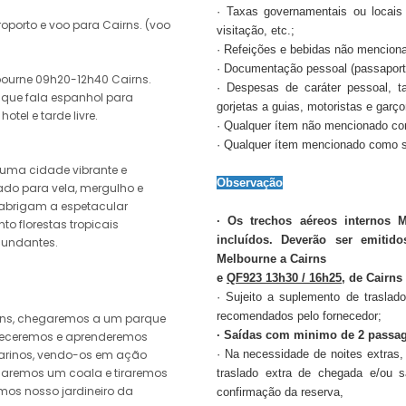
· Taxas governamentais ou locais 
porto e voo para Cairns. (voo
visitação, etc.;
· Refeições e bebidas não mencion
· Documentação pessoal (passaporte,
lbourne 09h20-12h40 Cairns.
· Despesas de caráter pessoal, ta
 que fala espanhol para
gorjetas a guias, motoristas e garço
otel e tarde livre.
· Qualquer ítem não mencionado co
· Qualquer ítem mencionado como s
é uma cidade vibrante e
Observação
ado para vela, mergulho e
 abrigam a espetacular
· Os trechos aéreos internos 
to florestas tropicais
incluídos. Deverão ser emiti
cundantes.
Melbourne a Cairns
e
QF923 13h30 / 16h25
, de Cairns
· Sujeito a suplemento de trasla
recomendados pelo fornecedor;
irns, chegaremos a um parque
· Saídas com minimo de 2 passag
nheceremos e aprenderemos
uarinos, vendo-os em ação
· Na necessidade de noites extras
çaremos um coala e tiraremos
traslado extra de chegada e/ou 
mos nosso jardineiro da
confirmação da reserva,