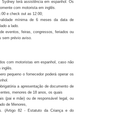
 Sydney terá assistência em espanhol. Os
somente com motorista em inglês.
6:00 e check out as 12:00;
validade mínima de 6 meses da data de
ado a lado.
 de eventos, feiras, congressos, feriados ou
es sem prévio aviso.
idos com motoristas em espanhol, caso não
 inglês.
ro pequeno o fornecedor poderá operar os
nhol.
brigatória a apresentação de documento de
scentes, menores de 18 anos, os quais
s (pai e mãe) ou de responsável legal, ou
zado de Menores,
. (Artigo 82 - Estatuto da Criança e do