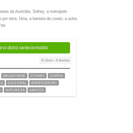
ntes da Austrália. Sidney, a metrópole
or terra. Uma, a barreira de corais; a outra,
FIN
ara data selecionada
10 Dias • 9 Noites
MELBOURNE
SYDNEY
CAIRNS
IA
CULTURAL
AVENTUREIRO
A
NATUREZA
AMIGOS