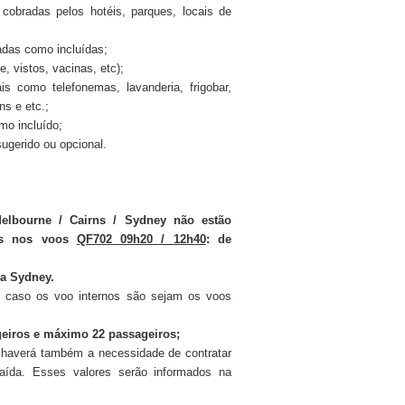
cobradas pelos hotéis, parques, locais de
adas como incluídas;
 vistos, vacinas, etc);
is como telefonemas, lavanderia, frigobar,
ns e etc.;
mo incluído;
ugerido ou opcional.
Melbourne / Cairns / Sydney não estão
dos nos voos
QF702 09h20 / 12h40
: de
 a Sydney.
do caso os voo internos são sejam os voos
eiros e máximo 22 passageiros;
, haverá também a necessidade de contratar
saída. Esses valores serão informados na