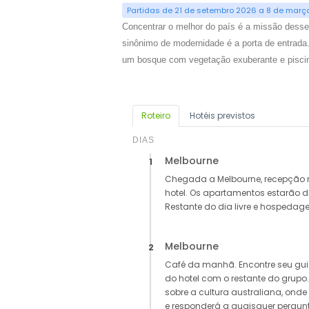
Partidas de 21 de setembro 2026 a 8 de març
Concentrar o melhor do país é a missão desse 
sinônimo de modernidade é a porta de entrada. 
um bosque com vegetação exuberante e piscina
Roteiro
Hotéis previstos
DIAS
Melbourne
1
Chegada a Melbourne, recepção no
hotel. Os apartamentos estarão di
Restante do dia livre e hospedag
Melbourne
2
Café da manhã. Encontre seu gui
do hotel com o restante do grupo
sobre a cultura australiana, onde 
e responderá a quaisquer pergunt