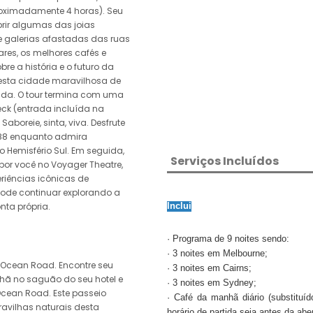
roximadamente 4 horas). Seu
rir algumas das joias
e galerias afastadas das ruas
ares, os melhores cafés e
re a história e o futuro da
desta cidade maravilhosa de
ida. O tour termina com uma
ck (entrada incluída na
Saboreie, sinta, viva. Desfrute
 88 enquanto admira
o Hemisfério Sul. Em seguida,
Serviços Incluídos
por você no Voyager Theatre,
eriências icônicas de
pode continuar explorando a
nta própria.
Inclui
· Programa de 9 noites sendo:
· 3 noites em Melbourne;
t Ocean Road. Encontre seu
· 3 noites em Cairns;
hã no saguão do seu hotel e
· 3 noites em Sydney;
cean Road. Este passeio
· Café da manhã diário (substitu
avilhas naturais desta
horário de partida seja antes da abe