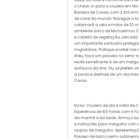
o check-in para o cruzeiro em M
Barreira de Corais, com 2.300 km²,
de coral do mundo. Navegue a bo
catamarã a vela e motor de 32 m (
ambiente único de Michaelmas Cay
e coberto de vegetação, cercado 
um importante santuário protegi
migratórias. Pratique snorkel na
ilhéu, faça um passeio no semi-
recife semelhante à de um mergu
avifauna da ilha. Ou, se preferir,
a bordo e desfrute de um dia tran
Corais.
Inclui: Cruzeiro de ida e volta de 
Experiência de 8,5 horas com 4 
da manhã e da tarde. Almoço buff
e instruções para mergulho com s
roupas de mergulho. Apresentaç
Passeio de barco semi-submersíve