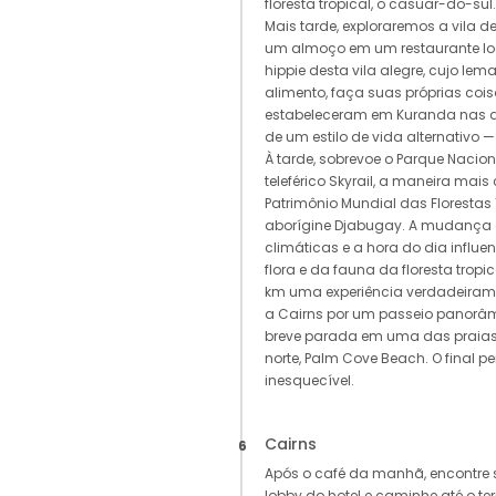
floresta tropical, o casuar-do-sul.
Mais tarde, exploraremos a vila 
um almoço em um restaurante loc
hippie desta vila alegre, cujo lema
alimento, faça suas próprias coisa
estabeleceram em Kuranda nas 
de um estilo de vida alternativo 
À tarde, sobrevoe o Parque Nacio
teleférico Skyrail, a maneira mais
Patrimônio Mundial das Florestas 
aborígine Djabugay. A mudança 
climáticas e a hora do dia infl
flora e da fauna da floresta tropic
km uma experiência verdadeiramen
a Cairns por um passeio panorâ
breve parada em uma das praia
norte, Palm Cove Beach. O final 
inesquecível.
Cairns
6
Após o café da manhã, encontre 
lobby do hotel e caminhe até o ter