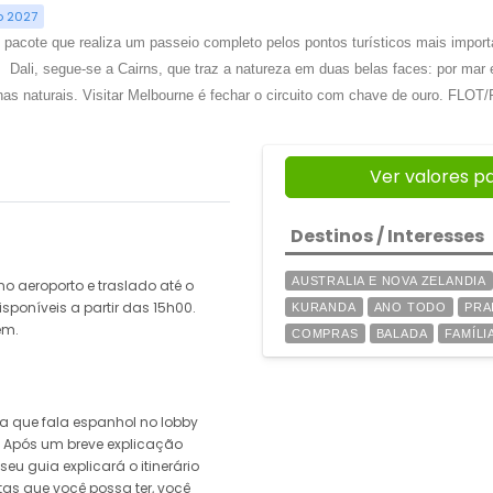
o 2027
pacote que realiza um passeio completo pelos pontos turísticos mais importa
Dali, segue-se a Cairns, que traz a natureza em duas belas faces: por mar e p
s naturais. Visitar Melbourne é fechar o circuito com chave de ouro. FLOT/
Ver valores p
Destinos / Interesses
AUSTRALIA E NOVA ZELANDIA
 aeroporto e traslado até o
sponíveis a partir das 15h00.
KURANDA
ANO TODO
PRA
em.
COMPRAS
BALADA
FAMÍLI
a que fala espanhol no lobby
. Após um breve explicação
seu guia explicará o itinerário
as que você possa ter, você