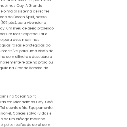
ichaelmas Cay. A Grande
 é o maior sistema de recifes
rdo do Ocean Spirit, nosso
105 pés), para vivenciar o
: um ilhéu de areia pitoresco
por um recife espetacular e
do para aves marinhas
s águas rasas e protegidas do
submersível para uma visão do
lho com cilindro e descubra a
 simplesmente relaxe na praia ou
quilo na Grande Barreira de
Cairns no Ocean Spirit.
horas em Michaelmas Cay. Chá
et quente e frio. Equipamento
norkel. Coletes salva-vidas e
ão de um biólogo marinho.
l pelos recifes de coral com