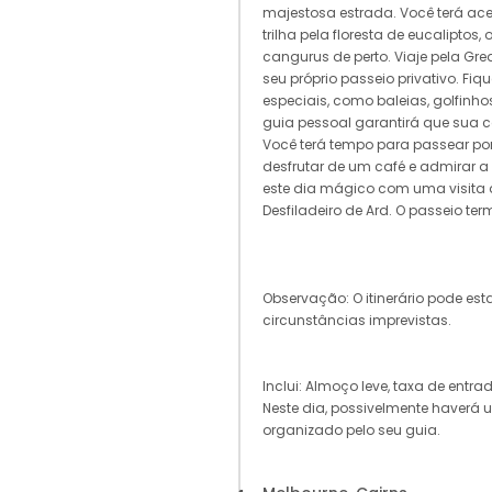
majestosa estrada. Você terá ac
trilha pela floresta de eucaliptos
cangurus de perto. Viaje pela Gr
seu próprio passeio privativo. Fi
especiais, como baleias, golfinho
guia pessoal garantirá que sua c
Você terá tempo para passear po
desfrutar de um café e admirar a
este dia mágico com uma visita 
Desfiladeiro de Ard. O passeio ter
Observação: O itinerário pode esta
circunstâncias imprevistas.
Inclui: Almoço leve, taxa de entr
Neste dia, possivelmente haver
organizado pelo seu guia.