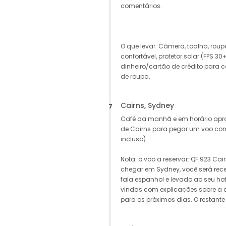
comentários.
O que levar: Câmera, toalha, rou
confortável, protetor solar (FPS 30+
dinheiro/cartão de crédito par
de roupa.
Cairns, Sydney
7
Café da manhã e em horário apro
de Cairns para pegar um voo co
incluso).
Nota: o voo a reservar: QF 923 Ca
chegar em Sydney, você será rece
fala espanhol e levado ao seu ho
vindas com explicações sobre a c
para os próximos dias. O restante d