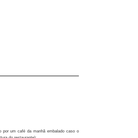
ído por um café da manhã embalado caso o
rtura do restaurante);