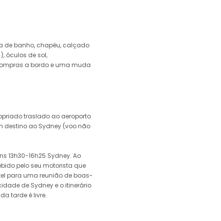
pa de banho, chapéu, calçado
), óculos de sol,
a compras a bordo e uma muda
priado traslado ao aeroporto
m destino ao Sydney (voo não
irns 13h30-16h25 Sydney. Ao
bido pelo seu motorista que
tel para uma reunião de boas-
idade de Sydney e o itinerário
a tarde é livre.