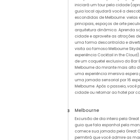
iniciará um tour pela cidade (ap
guia local ajudará você a descob
escondidas de Melbourne: vielas 
principais, espaços de arte peculi
arquitetura dinâmica. Aprenda sob
cidade e aproveite as atrações 
uma forma descontraída e divert
visita ao famoso Melbourne Skyde
experiência Cocktail in the Cloud). 
de um coquetel exclusivo do Bar
Melbourne do mirante mais alto d
uma experiência imersiva espera 
uma jornada sensorial por 16 exp
Melbourne. Após o passeio, você 
cidade ou retornar ao hotel por co
Melbourne
3
Excursão de dia inteiro pela Grea
guia que fala espanhol pela man
comece sua jornada pela Great O
permitirá que você admire as mar