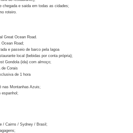
de chegada e saida em todas as cidades;
no roteiro.
nal Great Ocean Road.
at Ocean Road;
trada e passeio de barco pela lagoa
aurante local (bebidas por conta própria);
orest Gondola (ida) com almoço;
a de Corais
xclusiva de 1 hora
fé nas Montanhas Azuis;
 espanhol;
 / Cairns / Sydney / Brasil;
bagagens;