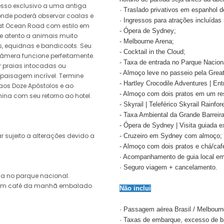
esso exclusivo a uma antiga
· Traslado privativos em espanhol 
, onde poderá observar coalas e
· Ingressos para atrações incluídas 
eat Ocean Road com estilo em
- Ópera de Sydney;
que atento a animais muito
- Melbourne Arena;
s, equidnas e bandicoots. Seu
- Cocktail in the Cloud;
âmera funcione perfeitamente.
- Taxa de entrada no Parque Nacio
r praias intocadas ou
- Almoço leve no passeio pela Gre
 paisagem incrível. Termine
- Hartley Crocodile Adventures | En
aos Doze Apóstolos e ao
- Almoço com dois pratos em um rest
mina com seu retorno ao hotel.
- Skyrail | Teleférico Skyrail Rainf
- Taxa Ambiental da Grande Barreir
- Ópera de Sydney | Visita guiada e
r sujeito a alterações devido a
- Cruzeiro em Sydney com almoço;
- Almoço com dois pratos e chá/ca
· Acompanhamento de guia local em
· Seguro viagem + cancelamento.
ada no parque nacional.
á um café da manhã embalado
Não inclui
· Passagem aérea Brasil / Melbourne
· Taxas de embarque, excesso de 