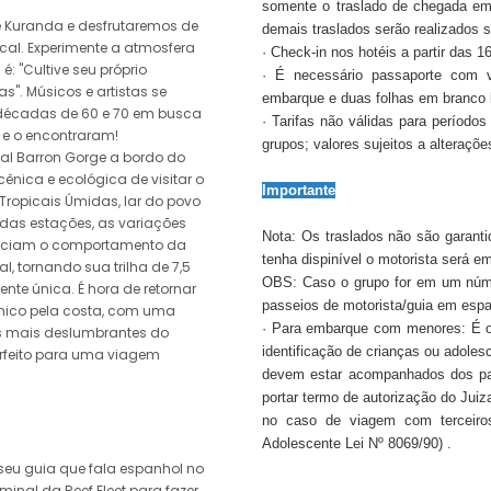
somente o traslado de chegada em
de Kuranda e desfrutaremos de
demais traslados serão realizados 
al. Experimente a atmosfera
· Check-in nos hotéis a partir das 1
 é: "Cultive seu próprio
· É necessário passaporte com 
s". Músicos e artistas se
embarque e duas folhas em branco l
décadas de 60 e 70 em busca
· Tarifas não válidas para períodos
— e o encontraram!
grupos; valores sujeitos a alteraçõ
nal Barron Gorge a bordo do
 cênica e ecológica de visitar o
Importante
Tropicais Úmidas, lar do povo
das estações, as variações
Nota: Os traslados não são garant
uenciam o comportamento da
tenha dispinível o motorista será em
al, tornando sua trilha de 7,5
OBS: Caso o grupo for em um núme
te única. É hora de retornar
passeios de motorista/guia em espa
mico pela costa, com uma
· Para embarque com menores: É o
s mais deslumbrantes do
identificação de crianças ou adole
perfeito para uma viagem
devem estar acompanhados dos pai
portar termo de autorização do Jui
no caso de viagem com terceiros
Adolescente Lei Nº 8069/90) .
seu guia que fala espanhol no
minal da Reef Fleet para fazer