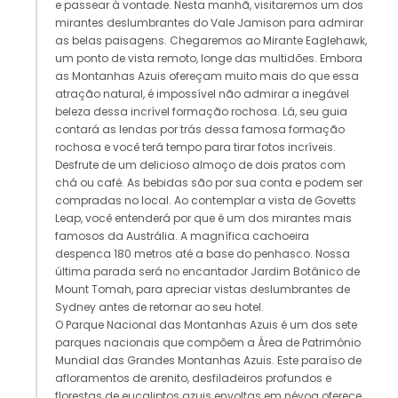
e passear à vontade. Nesta manhã, visitaremos um dos
mirantes deslumbrantes do Vale Jamison para admirar
as belas paisagens. Chegaremos ao Mirante Eaglehawk,
um ponto de vista remoto, longe das multidões. Embora
as Montanhas Azuis ofereçam muito mais do que essa
atração natural, é impossível não admirar a inegável
beleza dessa incrível formação rochosa. Lá, seu guia
contará as lendas por trás dessa famosa formação
rochosa e você terá tempo para tirar fotos incríveis.
Desfrute de um delicioso almoço de dois pratos com
chá ou café. As bebidas são por sua conta e podem ser
compradas no local. Ao contemplar a vista de Govetts
Leap, você entenderá por que é um dos mirantes mais
famosos da Austrália. A magnífica cachoeira
despenca 180 metros até a base do penhasco. Nossa
última parada será no encantador Jardim Botânico de
Mount Tomah, para apreciar vistas deslumbrantes de
Sydney antes de retornar ao seu hotel.
O Parque Nacional das Montanhas Azuis é um dos sete
parques nacionais que compõem a Área de Patrimônio
Mundial das Grandes Montanhas Azuis. Este paraíso de
afloramentos de arenito, desfiladeiros profundos e
florestas de eucaliptos azuis envoltas em névoa oferece