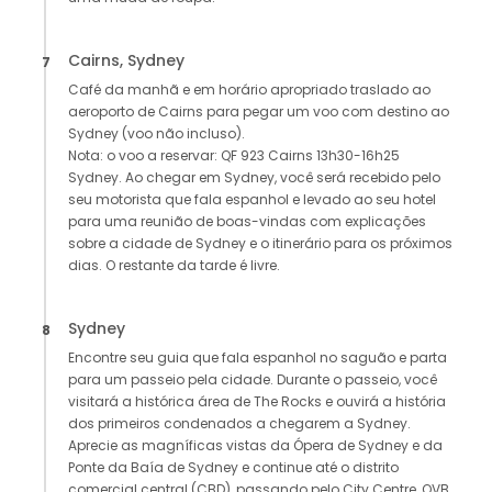
Cairns, Sydney
7
Café da manhã e em horário apropriado traslado ao
aeroporto de Cairns para pegar um voo com destino ao
Sydney (voo não incluso).
Nota: o voo a reservar: QF 923 Cairns 13h30-16h25
Sydney. Ao chegar em Sydney, você será recebido pelo
seu motorista que fala espanhol e levado ao seu hotel
para uma reunião de boas-vindas com explicações
sobre a cidade de Sydney e o itinerário para os próximos
dias. O restante da tarde é livre.
Sydney
8
Encontre seu guia que fala espanhol no saguão e parta
para um passeio pela cidade. Durante o passeio, você
visitará a histórica área de The Rocks e ouvirá a história
dos primeiros condenados a chegarem a Sydney.
Aprecie as magníficas vistas da Ópera de Sydney e da
Ponte da Baía de Sydney e continue até o distrito
comercial central (CBD), passando pelo City Centre, QVB