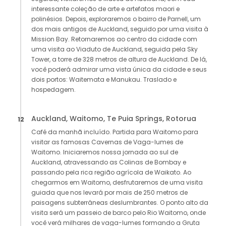
interessante coleção de arte e artefatos maori e
polinésios. Depois, exploraremos o bairro de Parnell, um
dos mais antigos de Auckland, seguido por uma visita à
Mission Bay. Retornaremos ao centro da cidade com
uma visita ao Viaduto de Auckland, seguida pela Sky
Tower, a torre de 328 metros de altura de Auckland. De lá,
você poderá admirar uma vista única da cidade e seus
dois portos: Waitemata e Manukau. Traslado e
hospedagem.
Auckland, Waitomo, Te Puia Springs, Rotorua
12
Café da manhã incluído. Partida para Waitomo para
visitar as famosas Cavernas de Vaga-lumes de
Waitomo. Iniciaremos nossa jornada ao sul de
Auckland, atravessando as Colinas de Bombay e
passando pela rica região agrícola de Waikato. Ao
chegarmos em Waitomo, desfrutaremos de uma visita
guiada que nos levará por mais de 250 metros de
paisagens subterrâneas deslumbrantes. O ponto alto da
visita será um passeio de barco pelo Rio Waitomo, onde
você verá milhares de vaga-lumes formando a Gruta