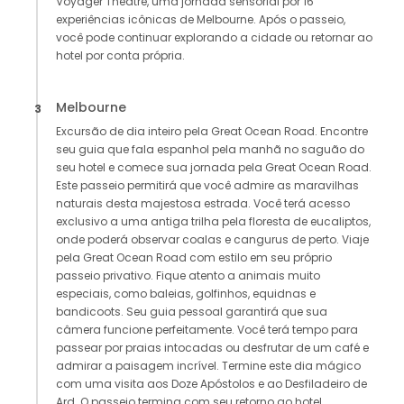
Voyager Theatre, uma jornada sensorial por 16
experiências icônicas de Melbourne. Após o passeio,
você pode continuar explorando a cidade ou retornar ao
hotel por conta própria.
Melbourne
3
Excursão de dia inteiro pela Great Ocean Road. Encontre
seu guia que fala espanhol pela manhã no saguão do
seu hotel e comece sua jornada pela Great Ocean Road.
Este passeio permitirá que você admire as maravilhas
naturais desta majestosa estrada. Você terá acesso
exclusivo a uma antiga trilha pela floresta de eucaliptos,
onde poderá observar coalas e cangurus de perto. Viaje
pela Great Ocean Road com estilo em seu próprio
passeio privativo. Fique atento a animais muito
especiais, como baleias, golfinhos, equidnas e
bandicoots. Seu guia pessoal garantirá que sua
câmera funcione perfeitamente. Você terá tempo para
passear por praias intocadas ou desfrutar de um café e
admirar a paisagem incrível. Termine este dia mágico
com uma visita aos Doze Apóstolos e ao Desfiladeiro de
Ard. O passeio termina com seu retorno ao hotel.