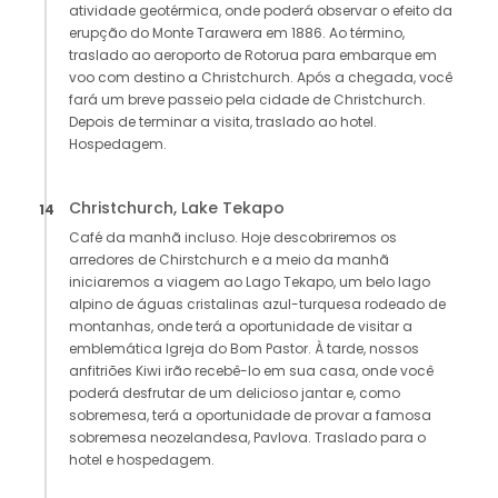
atividade geotérmica, onde poderá observar o efeito da
erupção do Monte Tarawera em 1886. Ao término,
traslado ao aeroporto de Rotorua para embarque em
voo com destino a Christchurch. Após a chegada, você
fará um breve passeio pela cidade de Christchurch.
Depois de terminar a visita, traslado ao hotel.
Hospedagem.
Christchurch, Lake Tekapo
14
Café da manhã incluso. Hoje descobriremos os
arredores de Chirstchurch e a meio da manhã
iniciaremos a viagem ao Lago Tekapo, um belo lago
alpino de águas cristalinas azul-turquesa rodeado de
montanhas, onde terá a oportunidade de visitar a
emblemática Igreja do Bom Pastor. À tarde, nossos
anfitriões Kiwi irão recebê-lo em sua casa, onde você
poderá desfrutar de um delicioso jantar e, como
sobremesa, terá a oportunidade de provar a famosa
sobremesa neozelandesa, Pavlova. Traslado para o
hotel e hospedagem.