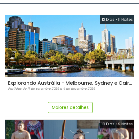
12 Dias
•
11 Noites
Explorando Austrália - Melbourne, Sydney e Cairns
Partidas de 11 de setembro 2026 a 4 de dezembro 2026
Maiores detalhes
10 Dias
•
9 Noites