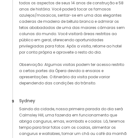
todos os aspectos de seus 14 anos de construção e 58
anos de história. Você poderá tocar os famosos
azulejos/mosaicos, sentar-se em uma das elegantes
cadeiras de madeira de bétula branca e admirar os
tetos abobadados de uma das maiores câmaras sem
colunas do mundo. Você visitará áreas restritas ao
público em geral, oferecendo oportunidades
privilegiadas para fotos. Após a visita, retorne ao hotel
por conta própria e aproveite o resto do dia.
Observação: Algumas visitas podem ter acesso restrito
a certas partes da Ópera devido a ensaios e
apresentações. O itinerário da visita pode variar
dependendo das condições do trânsito.
Sydney
9
Saindo da cidade, nossa primeira parada do dia será
Calmsley Hill, uma fazenda em funcionamento que
abriga cangurus, emas, wombats e coalas. Lá, teremos
tempo para tirar fotos com os coalas, alimentar os
cangurus e wallabies, tomar um chá ou café da manhã