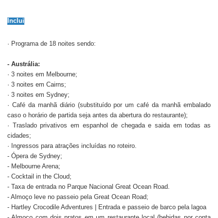
Inclui
· Programa de 18 noites sendo:
- Austrália:
· 3 noites em Melbourne;
· 3 noites em Cairns;
· 3 noites em Sydney;
· Café da manhã diário (substituído por um café da manhã embalado
caso o horário de partida seja antes da abertura do restaurante);
· Traslado privativos em espanhol de chegada e saida em todas as
cidades;
· Ingressos para atrações incluídas no roteiro.
- Ópera de Sydney;
- Melbourne Arena;
- Cocktail in the Cloud;
- Taxa de entrada no Parque Nacional Great Ocean Road.
- Almoço leve no passeio pela Great Ocean Road;
- Hartley Crocodile Adventures | Entrada e passeio de barco pela lagoa
- Almoço com dois pratos em um restaurante local (bebidas por conta