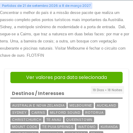
Partidas de 21 de setembro 2026 a 8 de março 2027
Concentrar o melhor do país é a missão desse pacote que realiza um
passeio completo pelos pontos turísticos mais importantes da Austrália.
Sidney, a metrópole sinônimo de modernidade é a porta de entrada. Dali,
segue-se a Cairns, que traz a natureza em duas belas faces: por mar e por
terra. Uma, a barreira de corais; a outra, um bosque com vegetação
exuberante e piscinas naturais. Visitar Melbourne é fechar o circuito com
chave de ouro. FLOT/FIN
Ver valores para data selecionada
19 Dias • 18 Noites
Destinos / Interesses
AUSTRALIA E NOVA ZELANDIA
MELBOURNE
AUCKLAND
SYDNEY
CAIRNS
MILFORD SOUND
ROTORUA
CHRISTCHURCH
TE ANAU
QUEENSTOWN
MOUNT COOK
TE PUIA SPRINGS
WAITOMO
KURANDA