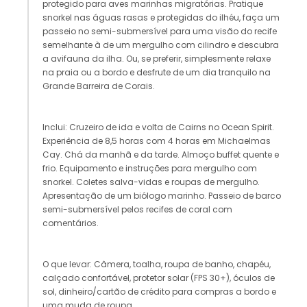
protegido para aves marinhas migratórias. Pratique
snorkel nas águas rasas e protegidas do ilhéu, faça um
passeio no semi-submersível para uma visão do recife
semelhante à de um mergulho com cilindro e descubra
a avifauna da ilha. Ou, se preferir, simplesmente relaxe
na praia ou a bordo e desfrute de um dia tranquilo na
Grande Barreira de Corais.
Inclui: Cruzeiro de ida e volta de Cairns no Ocean Spirit.
Experiência de 8,5 horas com 4 horas em Michaelmas
Cay. Chá da manhã e da tarde. Almoço buffet quente e
frio. Equipamento e instruções para mergulho com
snorkel. Coletes salva-vidas e roupas de mergulho.
Apresentação de um biólogo marinho. Passeio de barco
semi-submersível pelos recifes de coral com
comentários.
O que levar: Câmera, toalha, roupa de banho, chapéu,
calçado confortável, protetor solar (FPS 30+), óculos de
sol, dinheiro/cartão de crédito para compras a bordo e
uma muda de roupa.