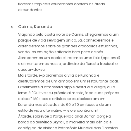
florestas tropicais exuberantes cobrem as áreas
circundantes.
Cairns, Kuranda
5
Viajando pela costa norte de Cairns, chegaremos a um
parque de vida selvagem único. Lá, conheceremos e
aprenderemos sobre os grandes crocodilos estuarinos,
vendo-os em ação saltando bem perto de nós.
Abraçaremos um coala e tiraremos uma foto (opcional)
e alimentaremos nosso jardineiro da floresta tropical, o
casuar-do-sul.
Mais tarde, exploraremos a vila de Kuranda e
desfrutaremos de um almoço em um restaurante local.
Experimente a atmosfera hippie desta vila alegre, cujo
lema é: "Cultive seu próprio alimento, faça suas próprias
coisas". Músicos e artistas se estabeleceram em
Kuranda nas décadas de 60 e 70 em busca de um
estilo de vida alternativo — e o encontraram!
À tarde, sobrevoe o Parque Nacional Barron Gorge a
bordo do teleférico Skyrail, a maneira mais cênica e
ecológica de visitar o Patrimônio Mundial das Florestas