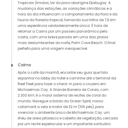
Tropicais Úmidas, lar do povo aborígine Djabugay. A
mudança das estações, as variações climáticas e a
hora do dia influenciam o comportamento da flora e da
fauna da floresta tropical, tornando sua trilha de 7,5 km
uma experiência verdadeiramente única. É hora de
retornar a Cairns por um passeio panorâmico pela
costa, com uma breve parada em uma das praias
mais deslumbrantes do norte, Palm Cove Beach. O final
perfeito para uma viagem inesquecível.
Cairns
6
Após o café da manhã, encontre seu guia que fala
espanhol no lobby do hotel e caminhe até o terminal da
Reef Fleet para fazer o check-in para o cruzeiro em
Michaelmas Cay. A Grande Barreira de Corais, com
2.300 km², é o maior sistema de recifes de coral do
mundo. Navegue a bordo do Ocean Spirit, nosso
catamarã a vela e motor de 32 m (105 pés), para
vivenciar o ambiente único de Michaelmas Cay: um
ilhéu de areia pitoresco e coberto de vegetação, cercado
por um recife espetacular e um importante santuário