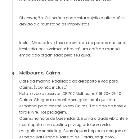
Observação: O itinerário pode estar sujeito a alterações
devido a circunstâncias imprevistas.
Inclui: Almoço leve, taxa de entrada no parque nacional.
Neste dia, possivelmente haverá um café da manhã
embalado organizado pelo seu guia.
Melbourne, Cairns
4
Café da manhã e traslado ao aeroporto e voo para
Cairns. (voo não incluso).
Nota: o voo a reservar: QF 702 Melbourne 09h20-12h40
Cairns. Chegue e encontre seu guia local que fala
espanhol para recebê-lo em Cairns. Traslado ao hotel e
tarde livre. Hospedagem.
Cairns, no norte de Queensland, é uma cidade vibrante e
cosmopolita, um destino privilegiado para vela,
mergulho e snorkeling. Suas águas tropicais abrigam a
espetacular Grande Barreira de Corais, enquanto