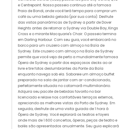
e Centrepoint. Nosso passeio continua até a famosa
Praia de Bondi, onde você terá tempo para comprar um
café ou uma bebida gelada (por sua conta). Desfrute
das vistas panorâmicas de Sydney a partir de Dover
Heights antes de retornar a Sydney via Double Bay, Kings
Cross e o mirante Macquarie's Chair. O passeio termina
em Darling Harbour. Com seu guia, você embarcará no
barco para um cruzeiro com almoço na Baía de
Sydney. Este cruzeiro com almoço na Baía de Sydney
permite que você veja de perto a mundialmente famosa
Ópera de Sydney a partir dos espaçosos decks ao ar
livre e tire fotos deslumbrantes da Ponte da Baía
enquanto navega sob ela. Saboreie um almoço buffet
preparado na sala de jantar com ar-condicionado,
perfeitamente situada no catamarã multimilionário.
Adquira seu pacote de bebidas favorito no bar
licenciado e relaxe nos confortáveis ​​terraços externos,
apreciando as melhores vistas do Porto de Sydney. Em
seguida, desfrute de uma visita guiada de 1 hora à
Ópera de Sydney. Você explorará os teatros e foyers
onde mais de 1.600 concertos, óperas, peças de teatro e
balés são apresentados anualmente. Seu guia explicará