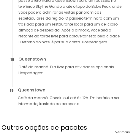
passeio retornará a Queenstown para um passeio no
teleférico Skyline Gondola até o topo do Bob's Peak, onde
você poderá admirar as vistas panorâmicas
espetaculares da região. O passeio terminará com um
traslado para um restaurante local para um delicioso
almoço de despedida. Após o almoço, você terá o
restante da tarde livre para aproveitar esta bela cidade.
O retorno ao hotel é por sua conta. Hospedagem.
Queenstown
18
Café da manhã. Dia livre para atividades opcionais.
Hospedagem.
Queenstown
19
Café da manhã. Check-out até às 12h. Em horário a ser
informado, traslado ao aeroporto.
Outras opções de pacotes
Ver mais