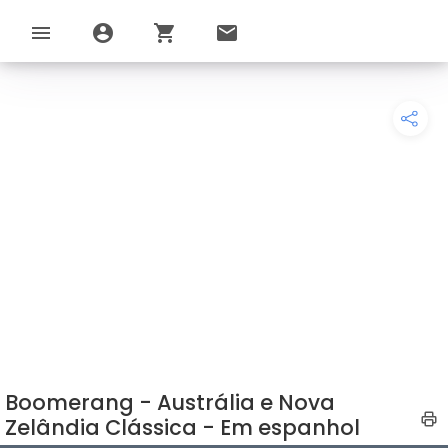
menu
account_circle
shopping_cart
email
Boomerang - Austrália e Nova
Zelândia Clássica - Em espanhol