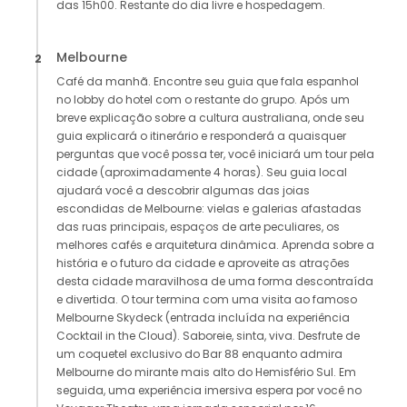
das 15h00. Restante do dia livre e hospedagem.
Melbourne
2
Café da manhã. Encontre seu guia que fala espanhol
no lobby do hotel com o restante do grupo. Após um
breve explicação sobre a cultura australiana, onde seu
guia explicará o itinerário e responderá a quaisquer
perguntas que você possa ter, você iniciará um tour pela
cidade (aproximadamente 4 horas). Seu guia local
ajudará você a descobrir algumas das joias
escondidas de Melbourne: vielas e galerias afastadas
das ruas principais, espaços de arte peculiares, os
melhores cafés e arquitetura dinâmica. Aprenda sobre a
história e o futuro da cidade e aproveite as atrações
desta cidade maravilhosa de uma forma descontraída
e divertida. O tour termina com uma visita ao famoso
Melbourne Skydeck (entrada incluída na experiência
Cocktail in the Cloud). Saboreie, sinta, viva. Desfrute de
um coquetel exclusivo do Bar 88 enquanto admira
Melbourne do mirante mais alto do Hemisfério Sul. Em
seguida, uma experiência imersiva espera por você no