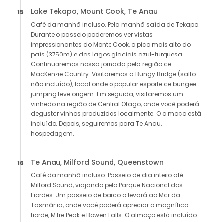
Lake Tekapo, Mount Cook, Te Anau
15
Café da manhã incluso. Pela manhã saída de Tekapo.
Durante o passeio poderemos ver vistas
impressionantes do Monte Cook, o pico mais alto do
país (3750m) e dos lagos glaciais azul-turquesa.
Continuaremos nossa jornada pela região de
MacKenzie Country. Visitaremos a Bungy Bridge (salto
não incluído), local onde o popular esporte de bungee
jumping teve origem. Em seguida, visitaremos um
vinhedo na região de Central Otago, onde você poderá
degustar vinhos produzidos localmente. O almoço está
incluído. Depois, seguiremos para Te Anau.
hospedagem.
Te Anau, Milford Sound, Queenstown
16
Café da manhã incluso. Passeio de dia inteiro até
Milford Sound, viajando pelo Parque Nacional dos
Fiordes. Um passeio de barco o levará ao Mar da
Tasmânia, onde você poderá apreciar o magnífico
fiorde, Mitre Peak e Bowen Falls. O almoço está incluído