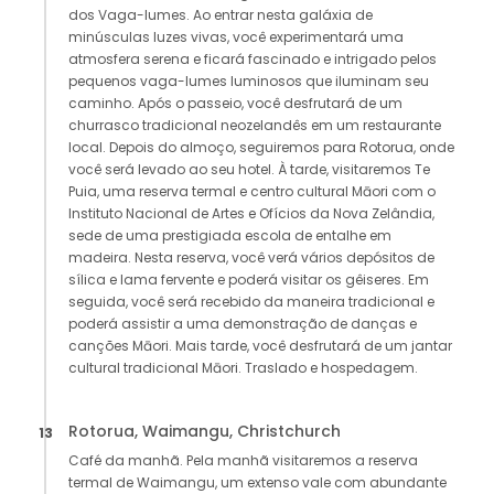
dos Vaga-lumes. Ao entrar nesta galáxia de
minúsculas luzes vivas, você experimentará uma
atmosfera serena e ficará fascinado e intrigado pelos
pequenos vaga-lumes luminosos que iluminam seu
caminho. Após o passeio, você desfrutará de um
churrasco tradicional neozelandês em um restaurante
local. Depois do almoço, seguiremos para Rotorua, onde
você será levado ao seu hotel. À tarde, visitaremos Te
Puia, uma reserva termal e centro cultural Māori com o
Instituto Nacional de Artes e Ofícios da Nova Zelândia,
sede de uma prestigiada escola de entalhe em
madeira. Nesta reserva, você verá vários depósitos de
sílica e lama fervente e poderá visitar os gêiseres. Em
seguida, você será recebido da maneira tradicional e
poderá assistir a uma demonstração de danças e
canções Māori. Mais tarde, você desfrutará de um jantar
cultural tradicional Māori. Traslado e hospedagem.
Rotorua, Waimangu, Christchurch
13
Café da manhã. Pela manhã visitaremos a reserva
termal de Waimangu, um extenso vale com abundante