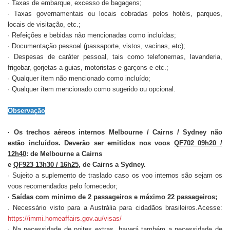
· Taxas de embarque, excesso de bagagens;
· Taxas governamentais ou locais cobradas pelos hotéis, parques,
locais de visitação, etc.;
· Refeições e bebidas não mencionadas como incluídas;
· Documentação pessoal (passaporte, vistos, vacinas, etc);
· Despesas de caráter pessoal, tais como telefonemas, lavanderia,
frigobar, gorjetas a guias, motoristas e garçons e etc.;
· Qualquer ítem não mencionado como incluído;
· Qualquer ítem mencionado como sugerido ou opcional.
Observação
· Os trechos aéreos internos Melbourne / Cairns / Sydney não
estão incluídos. Deverão ser emitidos nos voos
QF702 09h20 /
12h40
: de Melbourne a Cairns
e
QF923 13h30 / 16h25
, de Cairns a Sydney.
· Sujeito a suplemento de traslado caso os voo internos são sejam os
voos recomendados pelo fornecedor;
· Saídas com minimo de 2 passageiros e máximo 22 passageiros;
. Necessário visto para a Austrália para cidadãos brasileiros.Acesse:
https://immi.homeaffairs.gov.au/visas/
· Na necessidade de noites extras, haverá também a necessidade de