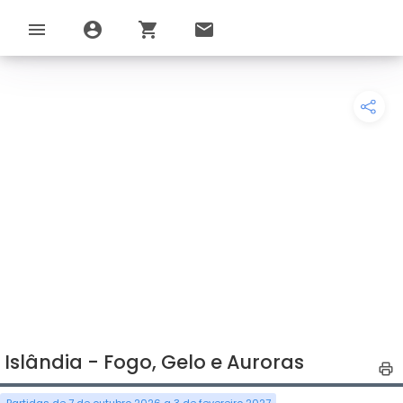
menu
account_circle
shopping_cart
email
Islândia - Fogo, Gelo e Auroras