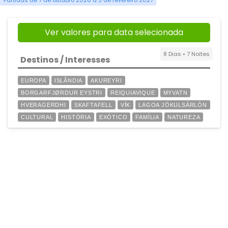
Partidas de 7 de outubro 2026 a 3 de fevereiro 2027
Ver valores para data selecionada
8 Dias • 7 Noites
Destinos / Interesses
EUROPA
ISLÂNDIA
AKUREYRI
BORGARFJØRDUR EYSTRI
REIQUIAVIQUE
MYVATN
HVERAGERDHI
SKAFTAFELL
VÍK
LAGOA JÖKULSÁRLÓN
CULTURAL
HISTÓRIA
EXÓTICO
FAMÍLIA
NATUREZA