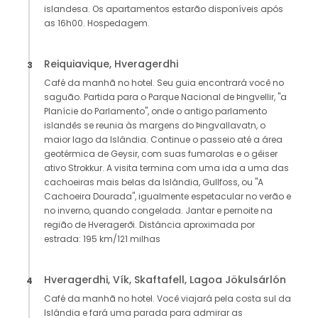
islandesa. Os apartamentos estarão disponíveis após
as 16h00. Hospedagem.
Reiquiavique, Hveragerdhi
3
Café da manhã no hotel. Seu guia encontrará você no
saguão. Partida para o Parque Nacional de Þingvellir, "a
Planície do Parlamento", onde o antigo parlamento
islandês se reunia às margens do Þingvallavatn, o
maior lago da Islândia. Continue o passeio até a área
geotérmica de Geysir, com suas fumarolas e o gêiser
ativo Strokkur. A visita termina com uma ida a uma das
cachoeiras mais belas da Islândia, Gullfoss, ou "A
Cachoeira Dourada", igualmente espetacular no verão e
no inverno, quando congelada. Jantar e pernoite na
região de Hveragerði. Distância aproximada por
estrada: 195 km/121 milhas
Hveragerdhi, Vík, Skaftafell, Lagoa Jökulsárlón
4
Café da manhã no hotel. Você viajará pela costa sul da
Islândia e fará uma parada para admirar as