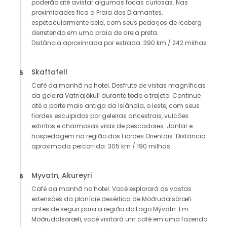
poderão até avistar algumas focas curiosas. Nas
proximidades fica a Praia dos Diamantes,
espetacularmente bela, com seus pedaços de iceberg
derretendo em uma praia de areia preta.
Distância aproximada por estrada: 390 km / 242 milhas
Skaftafell
5
Café da manhã no hotel. Desfrute de vistas magníficas
da geleira Vatnajökull durante todo o trajeto. Continue
até a parte mais antiga da Islândia, o leste, com seus
fiordes esculpidos por geleiras ancestrais, vulcões
extintos e charmosas vilas de pescadores. Jantar e
hospedagem na região dos Fiordes Orientais. Distância
aproximada percorrida: 305 km / 190 milhas
Myvatn, Akureyri
6
Café da manhã no hotel. Você explorará as vastas
extensões da planície desértica de Möðrudalsöræfi
antes de seguir para a região do Lago Mývatn. Em
Möðrudalsöræfi, você visitará um café em uma fazenda