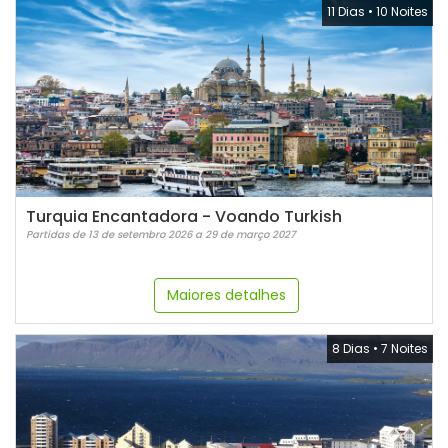
11 Dias
•
10 Noites
Turquia Encantadora - Voando Turkish
Partidas de 13 de setembro 2026 a 29 de março 2027
Maiores detalhes
8 Dias
•
7 Noites