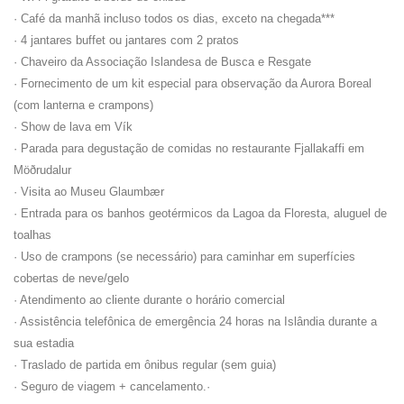
· Café da manhã incluso todos os dias, exceto na chegada***
· 4 jantares buffet ou jantares com 2 pratos
· Chaveiro da Associação Islandesa de Busca e Resgate
· Fornecimento de um kit especial para observação da Aurora Boreal
(com lanterna e crampons)
· Show de lava em Vík
· Parada para degustação de comidas no restaurante Fjallakaffi em
Möðrudalur
· Visita ao Museu Glaumbær
· Entrada para os banhos geotérmicos da Lagoa da Floresta, aluguel de
toalhas
· Uso de crampons (se necessário) para caminhar em superfícies
cobertas de neve/gelo
· Atendimento ao cliente durante o horário comercial
· Assistência telefônica de emergência 24 horas na Islândia durante a
sua estadia
· Traslado de partida em ônibus regular (sem guia)
· Seguro de viagem + cancelamento.·