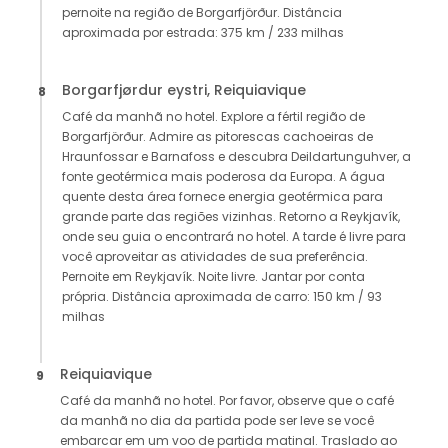
pernoite na região de Borgarfjörður. Distância
aproximada por estrada: 375 km / 233 milhas
Borgarfjørdur eystri, Reiquiavique
8
Café da manhã no hotel. Explore a fértil região de
Borgarfjörður. Admire as pitorescas cachoeiras de
Hraunfossar e Barnafoss e descubra Deildartunguhver, a
fonte geotérmica mais poderosa da Europa. A água
quente desta área fornece energia geotérmica para
grande parte das regiões vizinhas. Retorno a Reykjavík,
onde seu guia o encontrará no hotel. A tarde é livre para
você aproveitar as atividades de sua preferência.
Pernoite em Reykjavík. Noite livre. Jantar por conta
própria. Distância aproximada de carro: 150 km / 93
milhas
Reiquiavique
9
Café da manhã no hotel. Por favor, observe que o café
da manhã no dia da partida pode ser leve se você
embarcar em um voo de partida matinal. Traslado ao