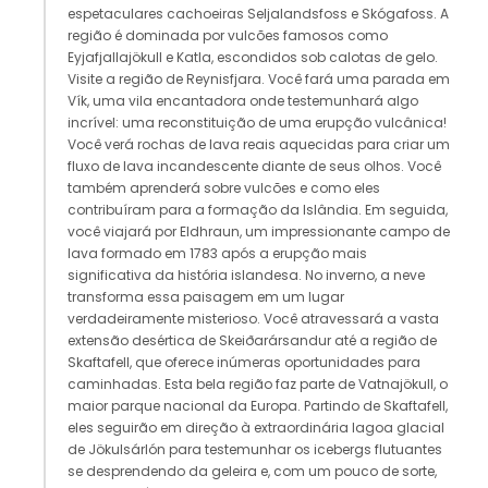
espetaculares cachoeiras Seljalandsfoss e Skógafoss. A
região é dominada por vulcões famosos como
Eyjafjallajökull e Katla, escondidos sob calotas de gelo.
Visite a região de Reynisfjara. Você fará uma parada em
Vík, uma vila encantadora onde testemunhará algo
incrível: uma reconstituição de uma erupção vulcânica!
Você verá rochas de lava reais aquecidas para criar um
fluxo de lava incandescente diante de seus olhos. Você
também aprenderá sobre vulcões e como eles
contribuíram para a formação da Islândia. Em seguida,
você viajará por Eldhraun, um impressionante campo de
lava formado em 1783 após a erupção mais
significativa da história islandesa. No inverno, a neve
transforma essa paisagem em um lugar
verdadeiramente misterioso. Você atravessará a vasta
extensão desértica de Skeiðarársandur até a região de
Skaftafell, que oferece inúmeras oportunidades para
caminhadas. Esta bela região faz parte de Vatnajökull, o
maior parque nacional da Europa. Partindo de Skaftafell,
eles seguirão em direção à extraordinária lagoa glacial
de Jökulsárlón para testemunhar os icebergs flutuantes
se desprendendo da geleira e, com um pouco de sorte,