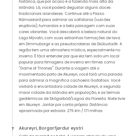
histórica, que por acaso é a fazenda mais alta da
Islândia. Lá, você poderá degustar alguns doces
tradicionais islandeses. Continue até o Passo
Námaskarð para admirar as solfataras (vulcões
eruptivos), fumarolas e a bela paisagem com suas
cores vibrantes. Você descobrirá a beleza natural do
Lago Mývatn, com suas estranhas formações de lava
em Dimmuborgir e as pseudocrateras de Skútustaðir. A
região tem uma atmosfera mística, especialmente no
inverno. É fácil entender por que ela tem sido um local
popular para filmagens de inverno em filmes como
"Game of Thrones". Durante a viagem até o
movimentado porto de Akureyri, você fará uma parada
para admirar a magnífica cachoeira Goðafoss. Você
visitará a encantadora cidade de Akureyri, a segunda
maior cidade da Islândia em população, e as termas
geotérmicas de Skógarböð/Lagoa da Floresta. Noite livre
em Akureyri. Jantar por conta própria. Distância
aproximada por estrada: 275 km / 171 milhas
Akureyri, Borgarfjørdur eystri
7