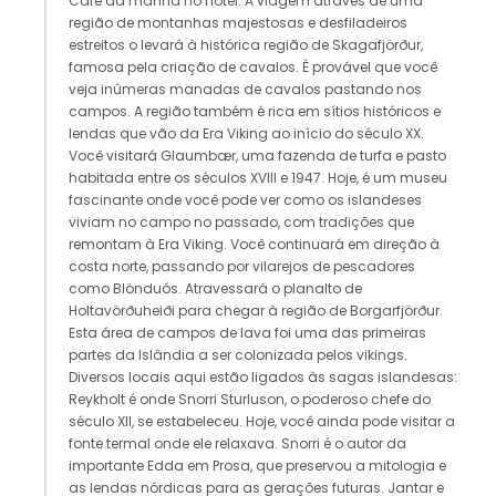
Café da manhã no hotel. A viagem através de uma
região de montanhas majestosas e desfiladeiros
estreitos o levará à histórica região de Skagafjörður,
famosa pela criação de cavalos. É provável que você
veja inúmeras manadas de cavalos pastando nos
campos. A região também é rica em sítios históricos e
lendas que vão da Era Viking ao início do século XX.
Você visitará Glaumbær, uma fazenda de turfa e pasto
habitada entre os séculos XVIII e 1947. Hoje, é um museu
fascinante onde você pode ver como os islandeses
viviam no campo no passado, com tradições que
remontam à Era Viking. Você continuará em direção à
costa norte, passando por vilarejos de pescadores
como Blönduós. Atravessará o planalto de
Holtavörðuheiði para chegar à região de Borgarfjörður.
Esta área de campos de lava foi uma das primeiras
partes da Islândia a ser colonizada pelos vikings.
Diversos locais aqui estão ligados às sagas islandesas:
Reykholt é onde Snorri Sturluson, o poderoso chefe do
século XII, se estabeleceu. Hoje, você ainda pode visitar a
fonte termal onde ele relaxava. Snorri é o autor da
importante Edda em Prosa, que preservou a mitologia e
as lendas nórdicas para as gerações futuras. Jantar e