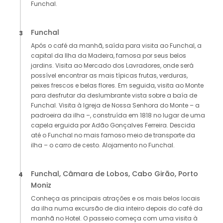
Funchal.
Funchal
3
Após o café da manhã, saída para visita ao Funchal, a
capital da Ilha da Madeira, famosa por seus belos
jardins. Visita ao Mercado dos Lavradores, onde será
possível encontrar as mais típicas frutas, verduras,
peixes frescos e belas flores. Em seguida, visita ao Monte
para desfrutar da deslumbrante vista sobre a baía de
Funchal. Visita à Igreja de Nossa Senhora do Monte – a
padroeira da ilha –, construída em 1818 no lugar de uma
capela erguida por Adão Gonçalves Ferreira. Descida
até o Funchal no mais famoso meio de transporte da
ilha – o carro de cesto. Alojamento no Funchal.
Funchal, Câmara de Lobos, Cabo Girão, Porto
4
Moniz
Conheça as principais atrações e os mais belos locais
da ilha numa excursão de dia inteiro depois do café da
manhã no Hotel. O passeio começa com uma visita à