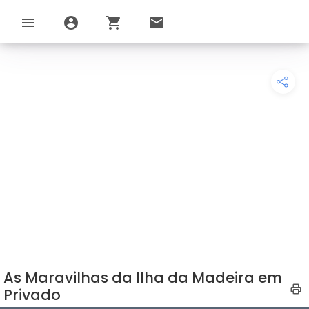
menu
account_circle
shopping_cart
email
As Maravilhas da Ilha da Madeira em
Privado