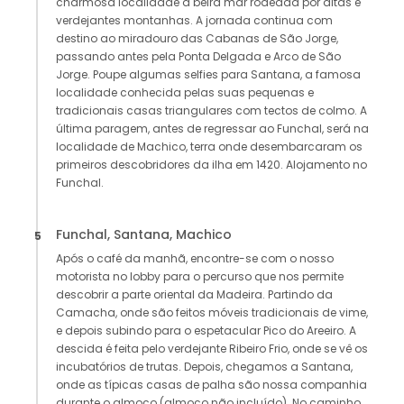
charmosa localidade à beira mar rodeada por altas e
verdejantes montanhas. A jornada continua com
destino ao miradouro das Cabanas de São Jorge,
passando antes pela Ponta Delgada e Arco de São
Jorge. Poupe algumas selfies para Santana, a famosa
localidade conhecida pelas suas pequenas e
tradicionais casas triangulares com tectos de colmo. A
última paragem, antes de regressar ao Funchal, será na
localidade de Machico, terra onde desembarcaram os
primeiros descobridores da ilha em 1420. Alojamento no
Funchal.
Funchal, Santana, Machico
5
Após o café da manhã, encontre-se com o nosso
motorista no lobby para o percurso que nos permite
descobrir a parte oriental da Madeira. Partindo da
Camacha, onde são feitos móveis tradicionais de vime,
e depois subindo para o espetacular Pico do Areeiro. A
descida é feita pelo verdejante Ribeiro Frio, onde se vê os
incubatórios de trutas. Depois, chegamos a Santana,
onde as típicas casas de palha são nossa companhia
durante o almoço (almoço não incluído). No caminho