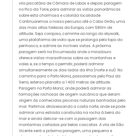
vila piscatória de Câmara de Lobos e depois paragem
no Pico da Torre, para admirar as vistas panorâmicas
sobre esta charmosa e colorida localidade.
Continuaremos o nosso percurso até o Cabo Girão, uma
das mais altas falésias da Europa, com 580m de
altitude. Seja corajoso, caminhe ao longo do skywalk,
uma plataforma de vidro que se prolonga pelo topo do
penhasco, e admire as incríveis vistas. A próxima
paragem será na Encumeada onde o miradouro
oferece vistas maravilhosas sobre as montanhas e
vales e, se o tempo o permitir, poderá admirar
simultaneamente os dois lados da ilha (norte e sul). No
caminho para o Porto Moniz, passaremos pelo Paul da
Serra, extenso planalto a 1 400 metros de altitude.
Paragem no Porto Moniz, onde poderá admirar as
formações rochosas de origem vulcânica que deram
origem às conhecidas piscinas naturais banhadas pelo
mar. Partimos atravessando a costa norte, onde se pode
admirar uma estrada construída na rocha à beira do
mar e ainda deliciar-se com a paisagem das
montanhas cortadas por belas cascatas. A vila de São
Vicente será a próxima paragem, uma pequena e