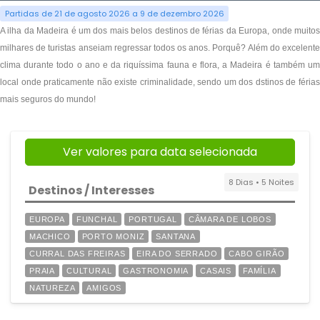
Partidas de 21 de agosto 2026 a 9 de dezembro 2026
A ilha da Madeira é um dos mais belos destinos de férias da Europa, onde muitos
milhares de turistas
anseiam regressar todos os anos. Porquê? Além do excelent
clima durante todo o ano e da riquíssima fauna e flora, a Madeira é também um
local onde praticamente não existe criminalidade, sendo um dos dstinos de férias
mais seguros do mundo!
Ver valores para data selecionada
8 Dias • 5 Noites
Destinos / Interesses
EUROPA
FUNCHAL
PORTUGAL
CÂMARA DE LOBOS
MACHICO
PORTO MONIZ
SANTANA
CURRAL DAS FREIRAS
EIRA DO SERRADO
CABO GIRÃO
PRAIA
CULTURAL
GASTRONOMIA
CASAIS
FAMÍLIA
NATUREZA
AMIGOS