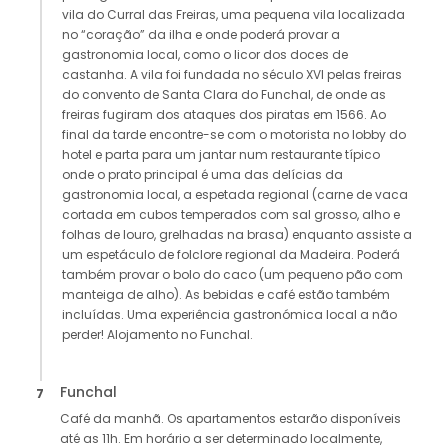
vila do Curral das Freiras, uma pequena vila localizada
no “coração” da ilha e onde poderá provar a
gastronomia local, como o licor dos doces de
castanha. A vila foi fundada no século XVI pelas freiras
do convento de Santa Clara do Funchal, de onde as
freiras fugiram dos ataques dos piratas em 1566. Ao
final da tarde encontre-se com o motorista no lobby do
hotel e parta para um jantar num restaurante típico
onde o prato principal é uma das delícias da
gastronomia local, a espetada regional (carne de vaca
cortada em cubos temperados com sal grosso, alho e
folhas de louro, grelhadas na brasa) enquanto assiste a
um espetáculo de folclore regional da Madeira. Poderá
também provar o bolo do caco (um pequeno pão com
manteiga de alho). As bebidas e café estão também
incluídas. Uma experiência gastronómica local a não
perder! Alojamento no Funchal.
Funchal
7
Café da manhã. Os apartamentos estarão disponíveis
até as 11h. Em horário a ser determinado localmente,