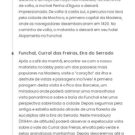
de volta, a incrível Penha d'Aguia o deixará
impressionado. De volta à costa sul, o percurso nos leva
pela cidade de Machico, a primeira capital da Madeira,
onde os navegadores desembarcaram em 1420. No
caminho de volta, o motorista o deixará em seu hotel.
Alojamento no Funchal.
Funchal, Curral das Freiras, Eira do Serrado
6
Após o café da manhã, encontre-se com o nosso
motorista no lobby para um dos passeios mais
populares na Madeira, visite o “coração” da ilha e
desfrute de vistas e paisagens incríveis! A primeira
paragem desta visita é o Pico dos Barcelos, um
miradouro onde poderá admirar uma maravilhosa
vista panorâmica sobre a baía do Funchal e ter uma
perspectiva sobre toda a cidade. Depois seguimos pela
antiga e estreita estrada através de uma floresta de
eucaliptos até a Eira do Serrado. Neste miradouro
(1094m de altitude) poderá observar a espetacular vista
sobre o vale do Curral das Freiras, envolto pelo verde e
pelas grandiosas montanhas. Depois desceremos até a