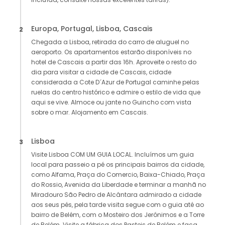
Europa, Portugal, Lisboa, Cascais
2
Chegada a Lisboa, retirada do carro de aluguel no
aeroporto. Os apartamentos estarão disponíveis no
hotel de Cascais a partir das 16h. Aproveite o resto do
dia para visitar a cidade de Cascais, cidade
considerada a Cote D´Azur de Portugal caminhe pelas
ruelas do centro histórico e admire o estilo de vida que
aqui se vive. Almoce ou jante no Guincho com vista
sobre o mar. Alojamento em Cascais.
Lisboa
3
Visite Lisboa COM UM GUIA LOCAL. Incluímos um guia
local para passeio a pé os principais bairros da cidade,
como Alfama, Praça do Comercio, Baixa-Chiado, Praça
do Rossio, Avenida da Liberdade e terminar a manhã no
Miradouro São Pedro de Alcântara admirado a cidade
aos seus pés, pela tarde visita segue com o guia até ao
bairro de Belém, com o Mosteiro dos Jerónimos e a Torre
de Belém. Visite a fábrica dos Pasteis de Belém e faça