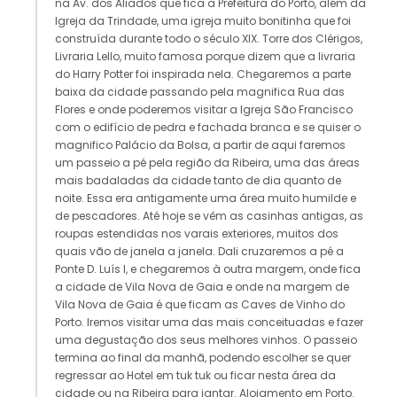
na Av. dos Aliados que fica a Prefeitura do Porto, além da
Igreja da Trindade, uma igreja muito bonitinha que foi
construída durante todo o século XIX. Torre dos Clérigos,
Livraria Lello, muito famosa porque dizem que a livraria
do Harry Potter foi inspirada nela. Chegaremos a parte
baixa da cidade passando pela magnifica Rua das
Flores e onde poderemos visitar a Igreja São Francisco
com o edifício de pedra e fachada branca e se quiser o
magnifico Palácio da Bolsa, a partir de aqui faremos
um passeio a pé pela região da Ribeira, uma das áreas
mais badaladas da cidade tanto de dia quanto de
noite. Essa era antigamente uma área muito humilde e
de pescadores. Até hoje se vêm as casinhas antigas, as
roupas estendidas nos varais exteriores, muitos dos
quais vão de janela a janela. Dali cruzaremos a pé a
Ponte D. Luís I, e chegaremos à outra margem, onde fica
a cidade de Vila Nova de Gaia e onde na margem de
Vila Nova de Gaia é que ficam as Caves de Vinho do
Porto. Iremos visitar uma das mais conceituadas e fazer
uma degustação dos seus melhores vinhos. O passeio
termina ao final da manhã, podendo escolher se quer
regressar ao Hotel em tuk tuk ou ficar nesta área da
cidade ou na Ribeira para jantar. Alojamento em Porto.