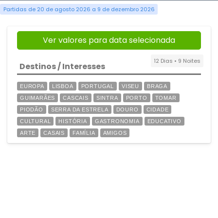
Partidas de 20 de agosto 2026 a 9 de dezembro 2026
Ver valores para data selecionada
12 Dias • 9 Noites
Destinos / Interesses
EUROPA
LISBOA
PORTUGAL
VISEU
BRAGA
GUIMARÃES
CASCAIS
SINTRA
PORTO
TOMAR
PIODÃO
SERRA DA ESTRELA
DOURO
CIDADE
CULTURAL
HISTÓRIA
GASTRONOMIA
EDUCATIVO
ARTE
CASAIS
FAMÍLIA
AMIGOS