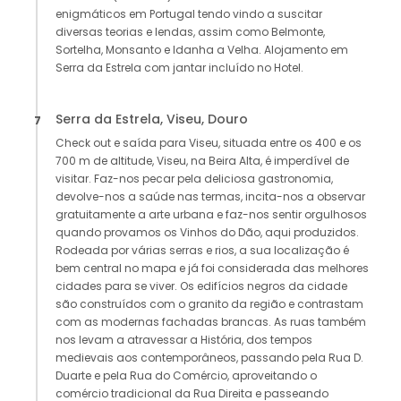
enigmáticos em Portugal tendo vindo a suscitar
diversas teorias e lendas, assim como Belmonte,
Sortelha, Monsanto e Idanha a Velha. Alojamento em
Serra da Estrela com jantar incluído no Hotel.
Serra da Estrela, Viseu, Douro
7
Check out e saída para Viseu, situada entre os 400 e os
700 m de altitude, Viseu, na Beira Alta, é imperdível de
visitar. Faz-nos pecar pela deliciosa gastronomia,
devolve-nos a saúde nas termas, incita-nos a observar
gratuitamente a arte urbana e faz-nos sentir orgulhosos
quando provamos os Vinhos do Dão, aqui produzidos.
Rodeada por várias serras e rios, a sua localização é
bem central no mapa e já foi considerada das melhores
cidades para se viver. Os edifícios negros da cidade
são construídos com o granito da região e contrastam
com as modernas fachadas brancas. As ruas também
nos levam a atravessar a História, dos tempos
medievais aos contemporâneos, passando pela Rua D.
Duarte e pela Rua do Comércio, aproveitando o
comércio tradicional da Rua Direita e passeando