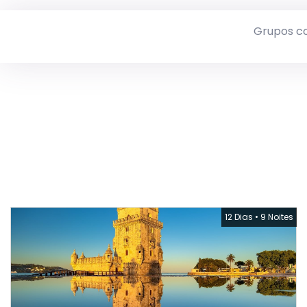
Grupos c
12 Dias
•
9 Noites