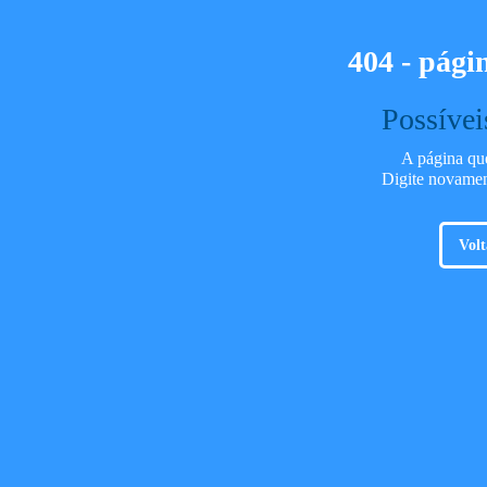
404 - pági
Possívei
A página que
Digite novame
Volt