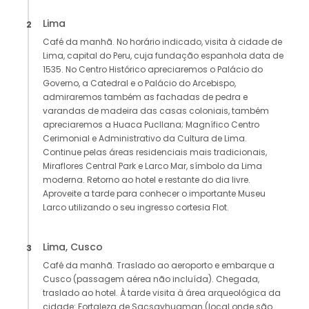
Lima
2
Café da manhã. No horário indicado, visita à cidade de
Lima, capital do Peru, cuja fundação espanhola data de
1535. No Centro Histórico apreciaremos o Palácio do
Governo, a Catedral e o Palácio do Arcebispo,
admiraremos também as fachadas de pedra e
varandas de madeira das casas coloniais, também
apreciaremos a Huaca Pucllana; Magnífico Centro
Cerimonial e Administrativo da Cultura de Lima.
Continue pelas áreas residenciais mais tradicionais,
Miraflores Central Park e Larco Mar, símbolo da Lima
moderna. Retorno ao hotel e restante do dia livre.
Aproveite a tarde para conhecer o importante Museu
Larco utilizando o seu ingresso cortesia Flot.
Lima, Cusco
3
Café da manhã. Traslado ao aeroporto e embarque a
Cusco (passagem aérea não incluída). Chegada,
traslado ao hotel. À tarde visita à área arqueológica da
cidade: Fortaleza de Sacsayhuaman (local onde são