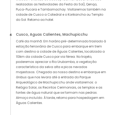
realizadas as festividades da Festa do Sol), Qenqo,
Puca-Pucara e Tambomachay. Visitaremos também na
cidade de Cusco a Catedral e o Korikancha ou Templo
do Sol. Retorno ao hotel.
Cusco, Aguas Calientes, Machupicchu
4
Café da manhã. Em horário pré-determinado traslado á
estação ferroviária de Cusco para embarque em trem
com destino a cidade de Águas Calientes, localizada a
113km da cidade Cusco por via férrea. No trajeto,
poderemos apreciar o Rio Urubamba, a vegetação
característica da selva alta e picos nevados
majestosos. Chegada ao nosso destino e embarque em
ônibus que nos levara até a entrada do Parque
Arqueológico de Machupicchu onde visitaremos: o
Relógio Solar, os Recintos Cerimoniais, os templos e as
fontes de água natural que se formam nas pedras.
Almoço incluído. À tarde, retorno para hospedagem em
Águas Calientes.