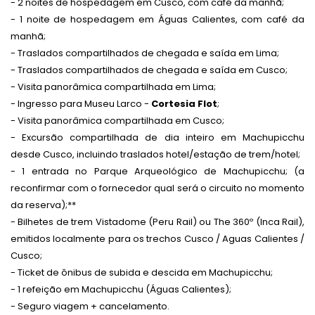
- 2 noites de hospedagem em Cusco, com café da manhã;
- 1 noite de hospedagem em Águas Calientes, com café da
manhã;
- Traslados compartilhados de chegada e saída em Lima;
- Traslados compartilhados de chegada e saída em Cusco;
- Visita panorâmica compartilhada em Lima;
- Ingresso para Museu Larco -
Cortesia Flot
;
- Visita panorâmica compartilhada em Cusco;
- Excursão compartilhada de dia inteiro em Machupicchu
desde Cusco, incluindo traslados hotel/estação de trem/hotel;
- 1 entrada no Parque Arqueológico de Machupicchu; (a
reconfirmar com o fornecedor qual será o circuito no momento
da reserva);**
- Bilhetes de trem Vistadome (Peru Rail) ou The 360º (Inca Rail),
emitidos localmente para os trechos Cusco / Aguas Calientes /
Cusco;
- Ticket de ônibus de subida e descida em Machupicchu;
- 1 refeição em Machupicchu (Águas Calientes);
- Seguro viagem + cancelamento.