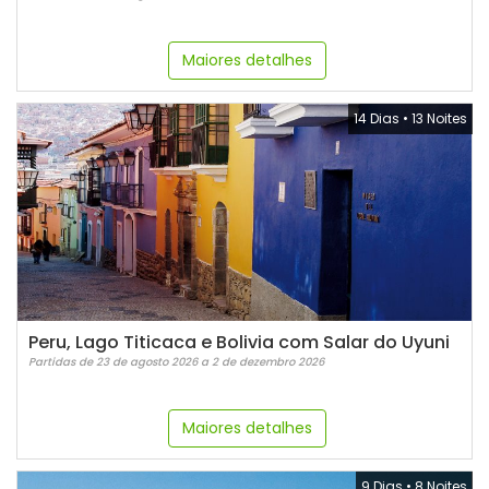
Maiores detalhes
14 Dias
•
13 Noites
Peru, Lago Titicaca e Bolivia com Salar do Uyuni
Partidas de 23 de agosto 2026 a 2 de dezembro 2026
Maiores detalhes
9 Dias
•
8 Noites