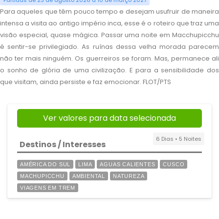
Partidas de 23 de agosto 2026 a 10 de março 2027
Para aqueles que têm pouco tempo e desejam usufruir de maneira
intensa a visita ao antigo império inca, esse é o roteiro que traz uma
visão especial, quase mágica. Passar uma noite em Macchupicchu
é sentir-se privilegiado. As ruínas dessa velha morada parecem
não ter mais ninguém. Os guerreiros se foram. Mas, permanece ali
o sonho de glória de uma civilização. E para a sensibilidade dos
que visitam, ainda persiste e faz emocionar. FLOT/PTS
Ver valores para data selecionada
6 Dias • 5 Noites
Destinos / Interesses
AMÉRICA DO SUL
LIMA
AGUAS CALIENTES
CUSCO
MACHUPICCHU
AMBIENTAL
NATUREZA
VIAGENS EM TREM