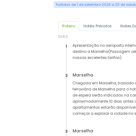
Partidas de 1 de setembro 2026 a 20 de outu
Roteiro
Hotéis Previstos
Noites E
DIAS
Apresentação no aeroporto inte
1
destino a Marselha(Passagem aér
nossas excelentes tarifas).
Marselha
2
Chegada em Marselha, traslado 
ferroviária de Marselha para o ho
de espera serão indicados na ca
aproximadamente 10 dias antes 
apartamentos estarão disponíveis
começar a explorar a cidade no se
Marselha
3