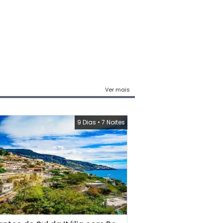
Ver mais
9 Dias
•
7 Noites