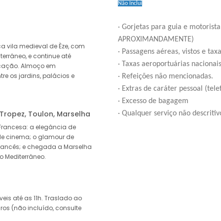
Não Inclui
· Gorjetas para guia e motoris
APROXIMANDAMENTE)
sca vila medieval de Èze, com
· Passagens aéreas, vistos e tax
errâneo, e continue até
· Taxas aeroportuárias nacionais
ticação. Almoço em
ntre os jardins, palácios e
· Refeições não mencionadas.
· Extras de caráter pessoal (tel
· Excesso de bagagem
 Tropez, Toulon, Marselha
· Qualquer serviço não descriti
Francesa: a elegância de
de cinema; o glamour de
 francês; e chegada a Marselha
o Mediterrâneo.
is até as 11h. Traslado ao
os (não incluído, consulte