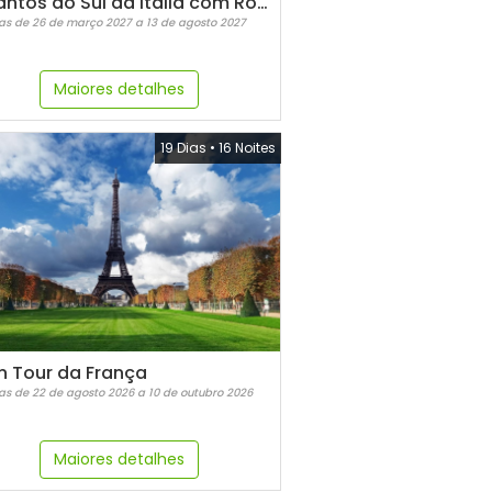
Encantos do Sul da Itália com Roma 2027-2028
as de 26 de março 2027 a 13 de agosto 2027
Maiores detalhes
19 Dias
•
16 Noites
n Tour da França
as de 22 de agosto 2026 a 10 de outubro 2026
Maiores detalhes