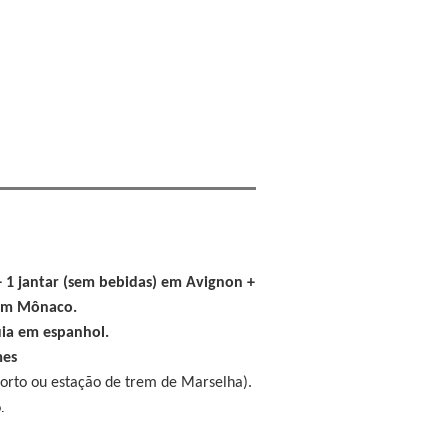
+ 1 jantar (sem bebidas) em Avignon +
em Mônaco.
uia em espanhol.
mes
porto ou estação de trem de Marselha).
.