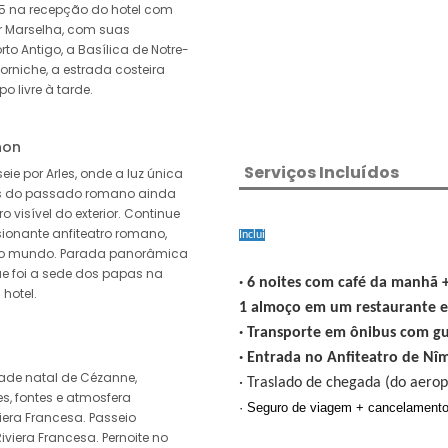
5 na recepção do hotel com
r Marselha, com suas
rto Antigo, a Basílica de Notre-
orniche, a estrada costeira
 livre à tarde.
non
Serviços Incluídos
e por Arles, onde a luz única
ios do passado romano ainda
 visível do exterior. Continue
sionante anfiteatro romano,
Inclui
do mundo. Parada panorâmica
e foi a sede dos papas na
· 6 noites com café da manhã 
 hotel.
1 almoço em um restaurante 
· Transporte em ônibus com g
· Entrada no Anfiteatro de Nî
dade natal de Cézanne,
· Traslado de chegada (do aero
s, fontes e atmosfera
· Seguro de viagem + cancelamento
iera Francesa. Passeio
iviera Francesa. Pernoite no