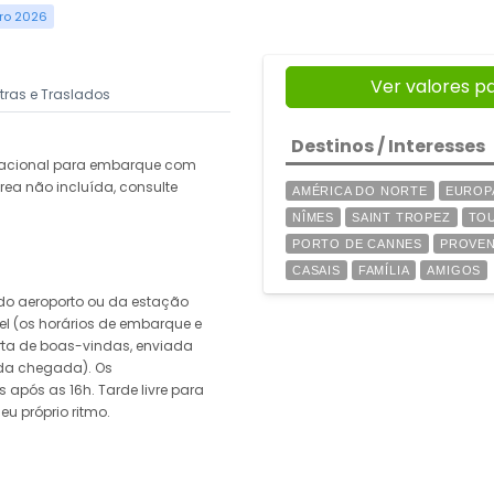
bro 2026
Ver valores p
xtras e Traslados
Destinos / Interesses
rnacional para embarque com
ea não incluída, consulte
AMÉRICA DO NORTE
EUROP
NÎMES
SAINT TROPEZ
TO
PORTO DE CANNES
PROVE
CASAIS
FAMÍLIA
AMIGOS
do aeroporto ou da estação
tel (os horários de embarque e
rta de boas-vindas, enviada
da chegada). Os
 após as 16h. Tarde livre para
u próprio ritmo.