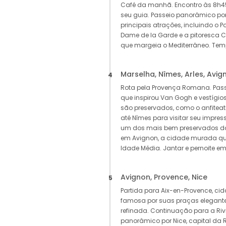
Café da manhã. Encontro às 8h4
seu guia. Passeio panorâmico po
principais atrações, incluindo o Po
Dame de la Garde e a pitoresca C
que margeia o Mediterrâneo. Tempo
Marselha, Nîmes, Arles, Avig
4
Rota pela Provença Romana. Passei
que inspirou Van Gogh e vestíg
são preservados, como o anfiteatro
até Nîmes para visitar seu impres
um dos mais bem preservados 
em Avignon, a cidade murada qu
Idade Média. Jantar e pernoite em
Avignon, Provence, Nice
5
Partida para Aix-en-Provence, ci
famosa por suas praças elegante
refinada. Continuação para a Riv
panorâmico por Nice, capital da R