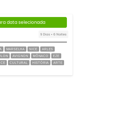
ara data selecionada
9 Dias • 6 Noites
A
MARSELHA
NICE
ARLES
ULON
AVIGNON
MÔNACO
EZE
NCE
CULTURAL
HISTÓRIA
ARTE