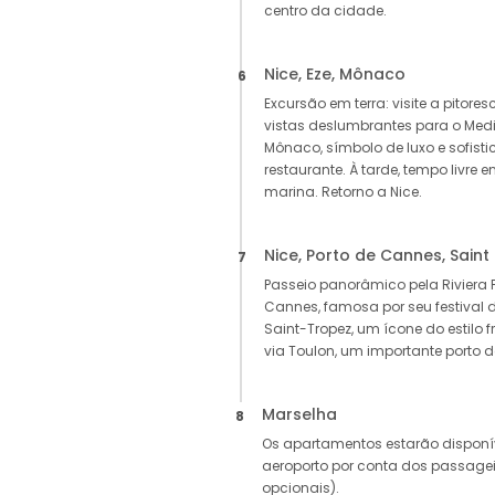
centro da cidade.
Nice, Eze, Mônaco
6
Excursão em terra: visite a pitore
vistas deslumbrantes para o Medit
Mônaco, símbolo de luxo e sofis
restaurante. À tarde, tempo livre e
marina. Retorno a Nice.
Nice, Porto de Cannes, Saint
7
Passeio panorâmico pela Riviera 
Cannes, famosa por seu festival 
Saint-Tropez, um ícone do estilo
via Toulon, um importante porto d
Marselha
8
Os apartamentos estarão disponíve
aeroporto por conta dos passageir
opcionais).