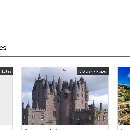
es
 Noites
10 Dias
•
7 Noites