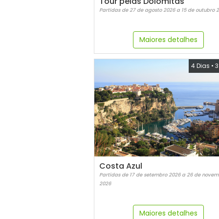
Tour pelas Dolomitas
Partidas de 27 de agosto 2026 a 15 de outubro 
Maiores detalhes
4 Dias
•
3
Costa Azul
Partidas de 17 de setembro 2026 a 26 de novem
2026
Maiores detalhes