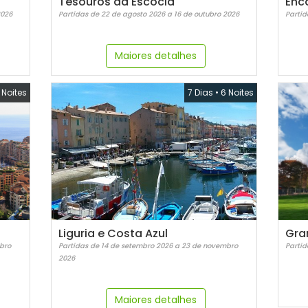
Tesouros da Escócia
2026
Partidas de 22 de agosto 2026 a 16 de outubro 2026
Partid
Maiores detalhes
 Noites
7 Dias
•
6 Noites
Liguria e Costa Azul
Gra
bro
Partidas de 14 de setembro 2026 a 23 de novembro
Partid
2026
Maiores detalhes