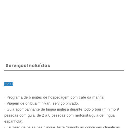
Serviços Incluídos
Inclui
· Programa de 6 noites de hospedagem com café da manhã.
· Viagem de ônibus/minivan, serviço privado.
· Guia acompanhante de língua inglesa durante todo o tour (mínimo 9
pessoas com guia, de 2 a 8 pessoas com motorista/guia de língua
espanhola).
·
Cruzeiro de balsa nas Cinque Terre (quando as condições climáticas