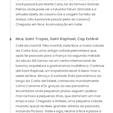
Você passará por Monte Carlo, lar do famoso Grande
Prêmio, onde pode ver o futurista Fórum Grimaldi e a
silhueta Liberty do cassino (se a viagem for feita de
ônibus, não é possível passar perto do cassino).
Chegada em Nice. Acomodação em hotel.
Nice, Saint Tropez, Saint Raphael, Cap Estérel
5
Café da manhã. Pela manhã, visite Nice, a maior cidade
da Costa Azul, uma antiga cidade piemontesa que,
após ter passado para a França na segunda metade
do século XIX, tornou-se um centro internacional de
turismo, arquitetura e gastronomia multiétnica. Continue
até Saint Raphael, um importante resort à beira-mar a
oeste de Nice. Almoço à vontade. Rota panorâmica ao
longo da Costa del Esterel, conhecida mundialmente
como Corniche d'Or, graças ao seu panorama
encantador onde pequenas praias seguem quebra-
mar rochoso e pequenas ilhas, que dominam um mar
limpo e azul. Chegada a Antibes, uma pequena cidade
murada que já recebeu grandes artistas do passado,
incluindo Picasso. Visite e siga, retorne a Nice e passe a