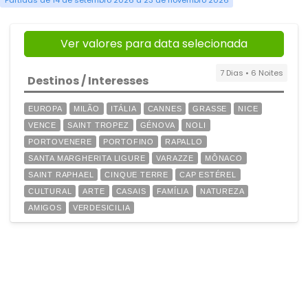
Partidas de 14 de setembro 2026 a 23 de novembro 2026
Ver valores para data selecionada
7 Dias • 6 Noites
Destinos / Interesses
EUROPA
MILÃO
ITÁLIA
CANNES
GRASSE
NICE
VENCE
SAINT TROPEZ
GÉNOVA
NOLI
PORTOVENERE
PORTOFINO
RAPALLO
SANTA MARGHERITA LIGURE
VARAZZE
MÔNACO
SAINT RAPHAEL
CINQUE TERRE
CAP ESTÉREL
CULTURAL
ARTE
CASAIS
FAMÍLIA
NATUREZA
AMIGOS
VERDESICILIA