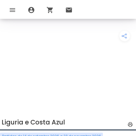
menu
account_circle
shopping_cart
email
Liguria e Costa Azul