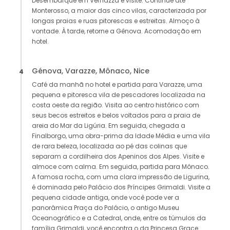
Desembarque em Vernazza e visite. Continue até
Monterosso, a maior das cinco vilas, caracterizada por
longas praias e ruas pitorescas e estreitas. Almoço à
vontade. À tarde, retorne a Gênova. Acomodação em
hotel.
Génova, Varazze, Mônaco, Nice
4
Café da manhã no hotel e partida para Varazze, uma
pequena e pitoresca vila de pescadores localizada na
costa oeste da região. Visita ao centro histórico com
seus becos estreitos e belos voltados para a praia de
areia do Mar da Ligúria. Em seguida, chegada a
Finalborgo, uma obra-prima da Idade Média e uma vila
de rara beleza, localizada ao pé das colinas que
separam a cordilheira dos Apeninos dos Alpes. Visite e
almoce com calma. Em seguida, partida para Mônaco.
A famosa rocha, com uma clara impressão de Ligurina,
é dominada pelo Palácio dos Príncipes Grimaldi. Visite a
pequena cidade antiga, onde você pode ver a
panorâmica Praça do Palácio, o antigo Museu
Oceanográfico e a Catedral, onde, entre os túmulos da
família Grimaldi, você encontra o da Princesa Grace.