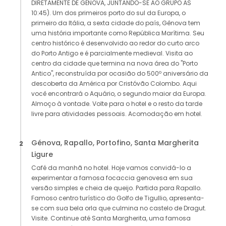
DIRETAMENTE DE GÊNOVA, JUNTANDO-SE AO GRUPO ÀS
10:45). Um dos primeiros porto do sul da Europa, o
primeiro da Itália, a sexta cidade do país, Gênova tem
uma história importante como República Marítima. Seu
centro histórico é desenvolvido ao redor do curto arco
do Porto Antigo e é parcialmente medieval. Visita ao
centro da cidade que termina na nova área do "Porto
Antico", reconstruída por ocasião do 500º aniversário da
descoberta da América por Cristóvão Colombo. Aqui
você encontrará o Aquário, o segundo maior da Europa.
Almoço à vontade. Volte para o hotel e o resto da tarde
livre para atividades pessoais. Acomodação em hotel.
Génova, Rapallo, Portofino, Santa Margherita
2
Ligure
Café da manhã no hotel. Hoje vamos convidá-lo a
experimentar a famosa focaccia genovesa em sua
versão simples e cheia de queijo. Partida para Rapallo.
Famoso centro turístico do Golfo de Tigullio, apresenta-
se com sua bela orla que culmina no castelo de Dragut.
Visite. Continue até Santa Margherita, uma famosa