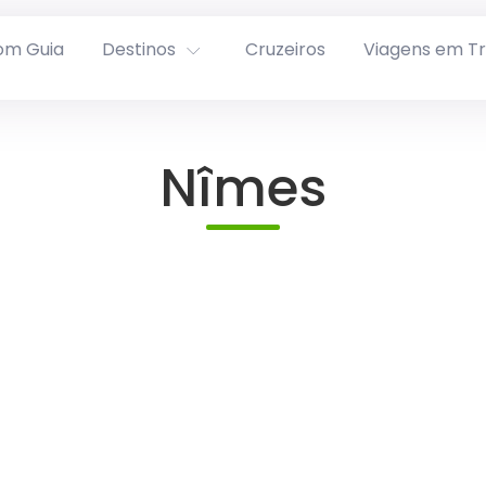
om Guia
Destinos
Cruzeiros
Viagens em T
Nîmes