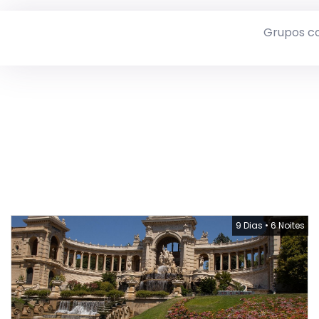
Grupos c
9 Dias
•
6 Noites