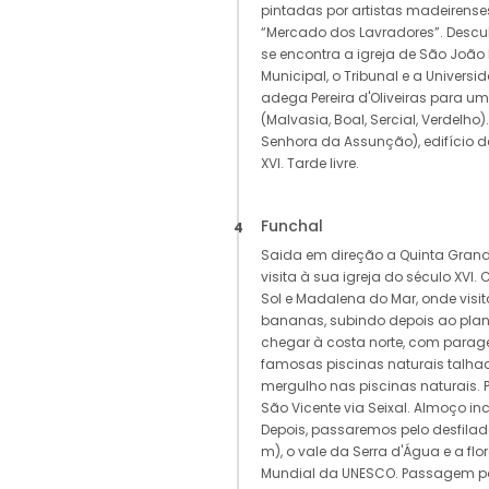
pintadas por artistas madeirenses
“Mercado dos Lavradores”. Descu
se encontra a igreja de São João
Municipal, o Tribunal e a Univer
adega Pereira d'Oliveiras para u
(Malvasia, Boal, Sercial, Verdelho)
Senhora da Assunção), edifício d
XVI. Tarde livre.
Funchal
4
Saida em direção a Quinta Grand
visita à sua igreja do século XVI
Sol e Madalena do Mar, onde vis
bananas, subindo depois ao plana
chegar à costa norte, com parag
famosas piscinas naturais talhad
mergulho nas piscinas naturais.
São Vicente via Seixal. Almoço in
Depois, passaremos pelo desfila
m), o vale da Serra d'Água e a flor
Mundial da UNESCO. Passagem po