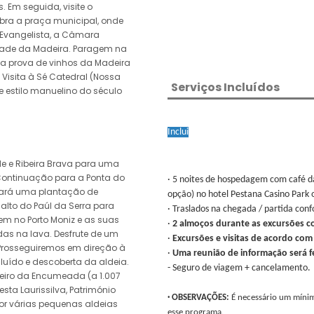
. Em seguida, visite o
bra a praça municipal, onde
 Evangelista, a Câmara
sidade da Madeira. Paragem na
ma prova de vinhos da Madeira
. Visita à Sé Catedral (Nossa
Serviços Incluídos
e estilo manuelino do século
Inclui
e e Ribeira Brava para uma
. Continuação para a Ponta do
· 5 noites de hospedagem com café d
itará uma plantação de
opção) no hotel Pestana Casino Park o
lto do Paúl da Serra para
· Traslados na chegada / partida con
em no Porto Moniz e as suas
·
2 almoços durante as excursões c
as na lava. Desfrute de um
·
Excursões e visitas de acordo co
 Prosseguiremos em direção à
·
Uma reunião de informação será fei
cluído e descoberta da aldeia.
- Seguro de viagem + cancelamento.
deiro da Encumeada (a 1.007
esta Laurissilva, Património
· OBSERVAÇÕES:
É necessário um mínimo
r várias pequenas aldeias
esse programa.