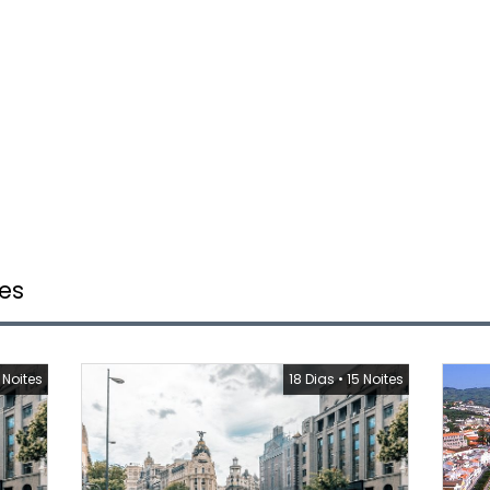
es
 Noites
18 Dias
•
15 Noites