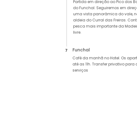
Partida em direção ao Pico dos Ba
do Funchal. Seguiremos em direç
uma vista panorâmica do vale, no
aldeia do Curral das Freiras. Con
pesca mais importante da Madei
livre.
Funchal
7
Café da manhã no Hotel. Os apar
até as 11h. Transfer privativo par
serviços