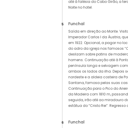
até à falésia do Cabo Girão, a te
Noite no hotel.
Funchal
5
Saída em direção ao Monte. Visita
Imperador Carlos I da Áustria, qu
em 1922. Opcional, a pagar no loca
do adro da igreja nos famosos “
deslizam sobre patins de madeira
homens. Continuação até à Pont
península longa e selvagem com f
ambos os lados da ilha. Depois 
nordeste e a aldeia costeira de P
Santana, famosa pelas suas casa
Continuação para o Pico do Ariei
da Madeira com 1810 m, passando
seguida, irão até ao miradouro d
estátua do “Cristo Rei”. Regresso a
Funchal
6