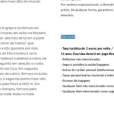
rceira mais alta do mundo.
Por motivos organizacionais, o itinerár
prévio. De qualquer forma, garantimos 
itinerário.
 à igreja e ao túmulo do
e morreu em exílio na Madeira
Não Inclui
l: descida de 1,5 km a partir
Carros de Cestos” que
 e são guiados por dois
- Taxa turística de 2 euros por noite 
a de São Lourenço, uma
13 anos. Essa taxa deverá ser paga d
alésias soberbas e vistas de
- Refeições não mencionadas.
seguirão em direção a costa
- Seguro assistência saúde/bagagem.
orto da Cruz. Em seguida,
- Extras de caráter pessoal (telefonemas
s de colmo. Almoço incluído.
- Taxas aeroportuárias nacionais e inter
ro, o segundo ponto mais alto
- Excesso de bagagem.
 pelo Poiso a 1400 m. Em
- Qualquer item não mencionado como 
o Garajau, famoso pela
- Qualquer item mencionado como suge
o hotel. Noite no hotel.