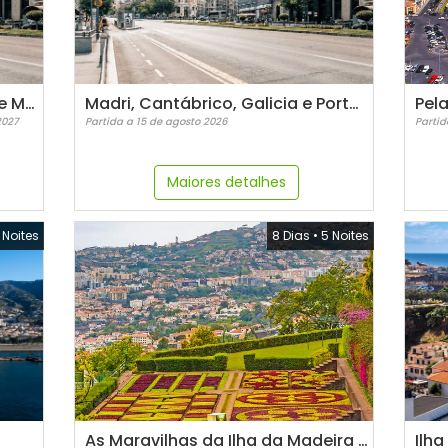
Lisboa, Coimbra, Évora, Porto e Madri
Madri, Cantábrico, Galicia e Portugal
2027
Partida a 15 de agosto 2026
Partid
Maiores detalhes
1 Noites
8 Dias
•
5 Noites
As Maravilhas da Ilha da Madeira em Privado