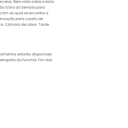
rcelos. Bela vista sobre a baía
ão à Eira do Serrado para
 fim do qual se encontra a
tinuação para o porto de
ra: Câmara de Lobos. Tarde
tamentos estarão disponíveis
a aeroporto do Funchal. Fim dos