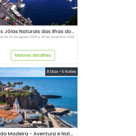
Pelas Jóias Naturais das Ilhas dos Açores
as de 22 de agosto 2026 a 30 de novembro 2026
Maiores detalhes
8 Dias
•
5 Noites
Ilha da Madeira - Aventura e Natureza