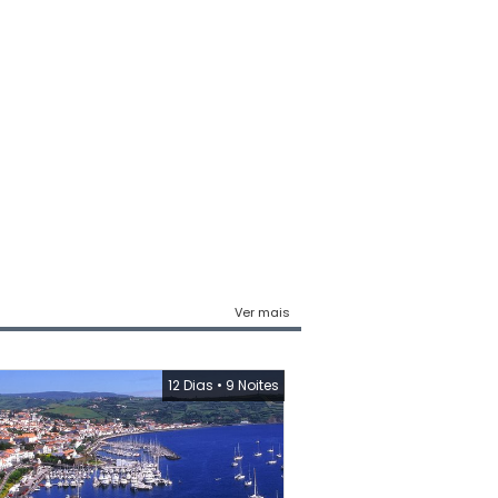
Ver mais
12 Dias
•
9 Noites