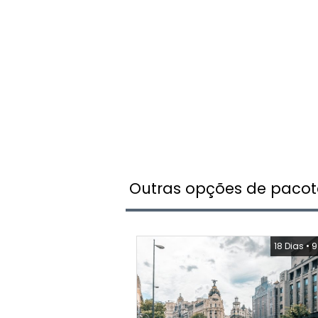
Outras opções de pacot
18 Dias
•
9