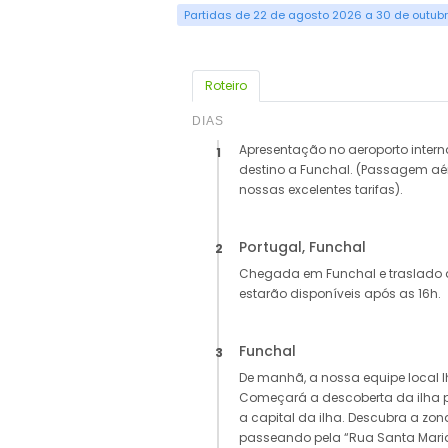
Partidas de 22 de agosto 2026 a 30 de outub
Roteiro
DIAS
Apresentação no aeroporto inte
1
destino a Funchal. (Passagem aér
nossas excelentes tarifas).
Portugal, Funchal
2
Chegada em Funchal e traslado 
estarão disponíveis após as 16h.
Funchal
3
De manhã, a nossa equipe local 
Começará a descoberta da ilha p
a capital da ilha. Descubra a zo
passeando pela “Rua Santa Maria