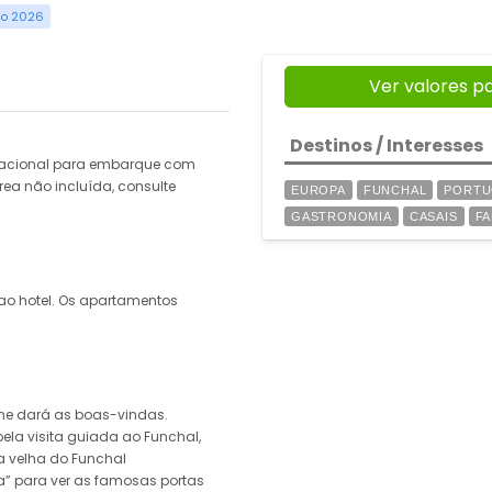
ro 2026
Ver valores p
Destinos / Interesses
rnacional para embarque com
ea não incluída, consulte
EUROPA
FUNCHAL
PORTU
GASTRONOMIA
CASAIS
FA
ao hotel. Os apartamentos
lhe dará as boas-vindas.
ela visita guiada ao Funchal,
na velha do Funchal
” para ver as famosas portas