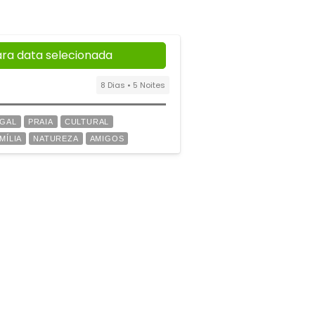
ara data selecionada
8 Dias • 5 Noites
GAL
PRAIA
CULTURAL
MÍLIA
NATUREZA
AMIGOS