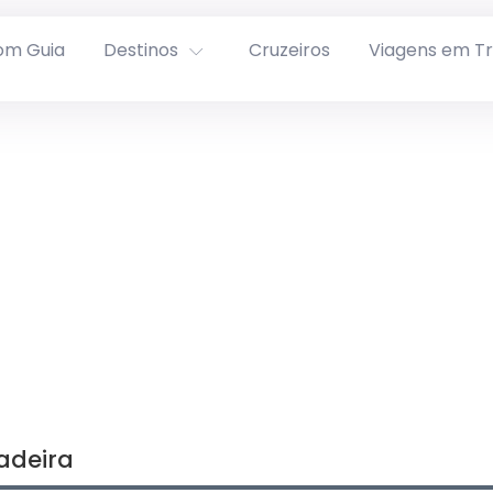
om Guia
Destinos
Cruzeiros
Viagens em T
adeira