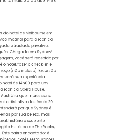
 e muito mais. Saída às 8h45 e
s do hotel de Melbourne em
voo matinal para a icônica
ada e traslado privativo,
guês. Chegada em Sydney!
agagem, você será recebido por
 o hotel, fazer o check-in e
lmoço (não incluso). Excursão
meçará sua experiência
o hotel às 14h00 para um
 a icônica Opera House,
 Austrália que impressiona
uito distintiva do século 20.
ntenderá por que Sydney é
nas por sua beleza, mas
al, história e excelente
egião histórica de The Rocks,
 Este bairro encantador é
ípedos, cafés, restaurantes,