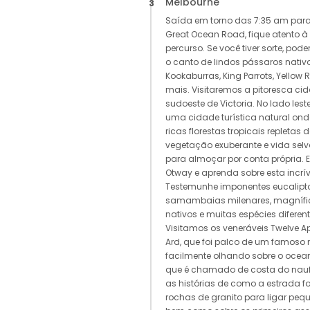
Melbourne
3
Saída em torno das 7:35 am par
Great Ocean Road, fique atento à
percurso. Se você tiver sorte, pod
o canto de lindos pássaros nativ
Kookaburras, King Parrots, Yellow 
mais. Visitaremos a pitoresca cid
sudoeste de Victoria. No lado les
uma cidade turística natural ond
ricas florestas tropicais repletas 
vegetação exuberante e vida sel
para almoçar por conta própria. E
Otway e aprenda sobre esta incrível
Testemunhe imponentes eucalipto
samambaias milenares, magnífic
nativos e muitas espécies diferen
Visitamos os veneráveis Twelve Ap
Ard, que foi palco de um famoso 
facilmente olhando sobre o ocea
que é chamado de costa do nauf
as histórias de como a estrada f
rochas de granito para ligar pe