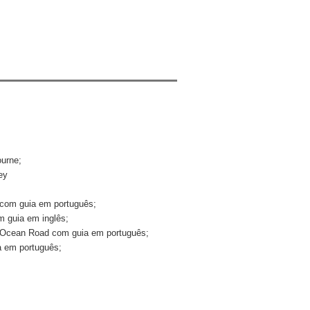
urne;
ey
 com guia em português;
m guia em inglês;
t Ocean Road com guia em português;
a em português;