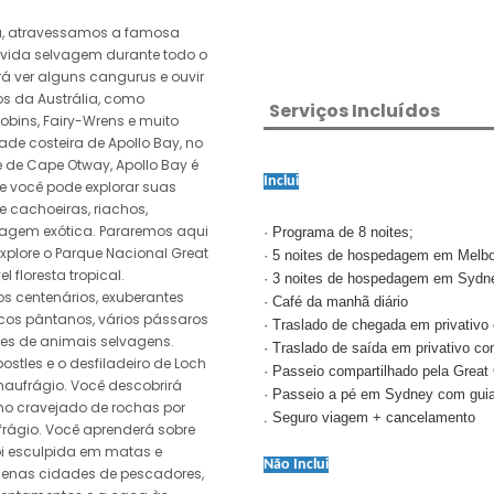
a, atravessamos a famosa
 vida selvagem durante todo o
erá ver alguns cangurus e ouvir
os da Austrália, como
Serviços Incluídos
Robins, Fairy-Wrens e muito
ade costeira de Apollo Bay, no
te de Cape Otway, Apollo Bay é
Inclui
e você pode explorar suas
de cachoeiras, riachos,
vagem exótica. Pararemos aqui
· Programa de 8 noites;
xplore o Parque Nacional Great
· 5 noites de hospedagem em Melbo
 floresta tropical.
· 3 noites de hospedagem em Sydn
s centenários, exuberantes
· Café da manhã diário
os pântanos, vários pássaros
· Traslado de chegada em privativo
tes de animais selvagens.
· Traslado de saída em privativo co
ostles e o desfiladeiro de Loch
· Passeio compartilhado pela Grea
naufrágio. Você descobrirá
· Passeio a pé em Sydney com gui
no cravejado de rochas por
. Seguro viagem + cancelamento
rágio. Você aprenderá sobre
oi esculpida em matas e
Não Inclui
quenas cidades de pescadores,