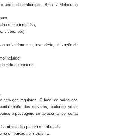
 e taxas de embarque - Brasil / Melbourne
çons;
adas como incluídas;
, vistos, etc);
 como telefonemas, lavanderia, utilização de
mo incluído;
ugerido ou opcional.
;
e serviços regulares. O local de saída dos
confirmação dos serviços, podendo variar
evendo o passageiro se apresentar por conta
das atividades poderá ser alterada.
ido na embaixada em Brasília.