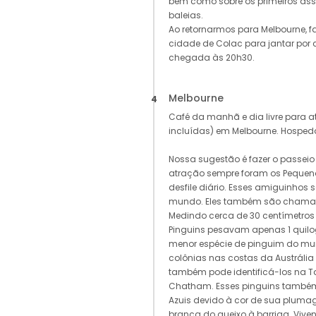
bem como sobre os primeiros as
baleias.
Ao retornarmos para Melbourne,
cidade de Colac para jantar por c
chegada às 20h30.
Melbourne
4
Café da manhã e dia livre para 
incluídas) em Melbourne. Hospe
Nossa sugestão é fazer o passeio à
atração sempre foram os Pequeno
desfile diário. Esses amiguinhos
mundo. Eles também são chamad
Medindo cerca de 30 centímetros 
Pinguins pesavam apenas 1 quilo
menor espécie de pinguim do mu
colônias nas costas da Austrália
também pode identificá-los na T
Chatham. Esses pinguins també
Azuis devido à cor de sua plumag
branca do queixo à barriga. Vive