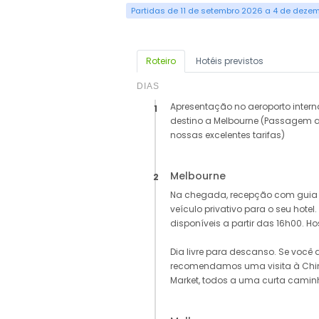
Partidas de 11 de setembro 2026 a 4 de deze
Roteiro
Hotéis previstos
DIAS
Apresentação no aeroporto inte
1
destino a Melbourne (Passagem a
nossas excelentes tarifas)
Melbourne
2
Na chegada, recepção com guia 
veículo privativo para o seu hote
disponíveis a partir das 16h00.
Dia livre para descanso. Se você 
recomendamos uma visita à Chin
Market, todos a uma curta camin