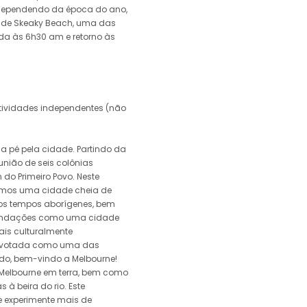
, dependendo da época do ano,
a de Skeaky Beach, uma das
ída às 6h30 am e retorno às
atividades independentes (não
 a pé pela cidade. Partindo da
união de seis colônias
 do Primeiro Povo. Neste
rimos uma cidade cheia de
aos tempos aborígenes, bem
undações como uma cidade
is culturalmente
e votada como uma das
do, bem-vindo a Melbourne!
 Melbourne em terra, bem como
 à beira do rio. Este
e experimente mais de