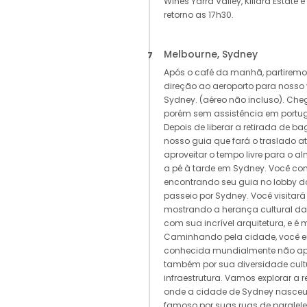
Wines Yarra Valley, Killara Estate
retorno as 17h30.
Melbourne, Sydney
7
Após o café da manhã, partiremo
direção ao aeroporto para nosso 
Sydney. (aéreo não incluso). Cheg
porém sem assistência em portu
Depois de liberar a retirada de b
nosso guia que fará o traslado até
aproveitar o tempo livre para o a
a pé à tarde em Sydney. Você co
encontrando seu guia no lobby d
passeio por Sydney. Você visitará
mostrando a herança cultural da
com sua incrível arquitetura, e é m
Caminhando pela cidade, você e
conhecida mundialmente não ape
também por sua diversidade cultur
infraestrutura. Vamos explorar a r
onde a cidade de Sydney nasceu.
famoso por suas ruas de paralelep