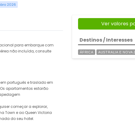
mbro 2026
Ver valores p
Destinos / Interesses
rnacional para embarque com
érea não incluída, consulte
ÁFRICA
AUSTRALIA E NOVA 
em português e traslado em
l. Os apartamentos estarão
 Hospedagem
quiser começar a explorar,
a Town e ao Queen Victoria
hada do seu hotel.