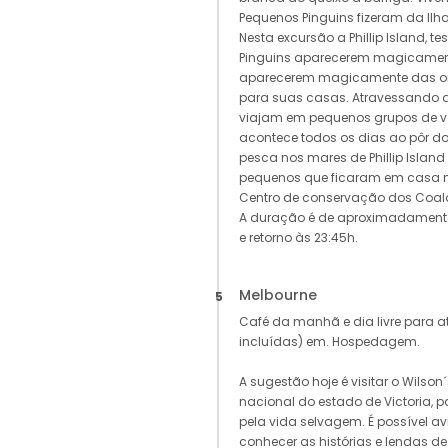
Pequenos Pinguins fizeram da Ilha P
Nesta excursão a Phillip Island, 
Pinguins aparecerem magicamen
aparecerem magicamente das on
para suas casas. Atravessando a
viajam em pequenos grupos de vol
acontece todos os dias ao pôr do
pesca nos mares de Phillip Islan
pequenos que ficaram em casa na
Centro de conservação dos Coalas
A duração é de aproximadamente 
e retorno às 23:45h.
Melbourne
5
Café da manhã e dia livre para 
incluídas) em. Hospedagem.
A sugestão hoje é visitar o Wilso
nacional do estado de Victoria, 
pela vida selvagem. É possível av
conhecer as histórias e lendas de