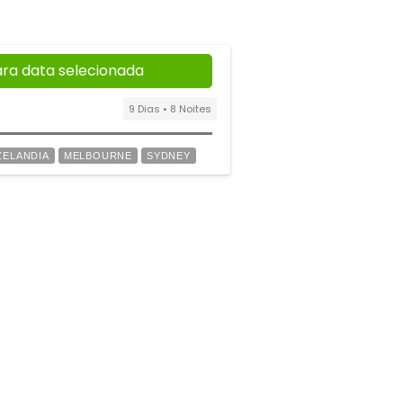
ara data selecionada
9 Dias • 8 Noites
ZELANDIA
MELBOURNE
SYDNEY