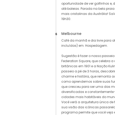
oportunidade de ver golfinhos e
até baleias. Parada na bela prai
mais cristalinas da Austrália! Sa
19h30.
Melbourne
6
Café da manhã e dia livre para 
incluídas) em. Hospedagem.
Sugestão é fazer o nosso passeio
Federation Square, que celebra a 
britânicas em 1901 e a Nação Kulin
passeio a pé de 3 horas, descob
charme e história, que remonta 
como aprendemos sobre suas f
que cresceu para ser uma das ma
diversificadas e constantement
cidades mais habitáveis do mun
Você verá a arquitetura única de
sua visão das icônicas passarelas
programa permite que você veja 