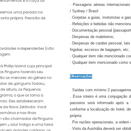
sentamentos e a caça às
· Passagens aéreas internacionais
/ Sydney / Brasil
 faremos uma parada na
· Gorjetas a guias, motoristas e gar
onta própria. Previsão de
· Refeições e bebidas não mencion
· Documentação pessoal (passaporte
· Despesas de maleteiros;
· Despesas de caráter pessoal, tais
atividades independentes (não
frigobar, excesso de bagagem, etc;
dagem.
· Qualquer item não mencionado co
· Qualquer item mencionado como s
 Phillip Island cuja principal
s Pinguins fazendo seu
Observações
 são os menores do gênero no
os de ¿pinguins fadas¿.
de altura, os Pequenos
. Saídas com mínimo 2 passageiros
grama, o que os torna a
. Esse roteiro é uma conjugação d
ndo. Eles estabeleceram
passeios será informado após a 
 e da Nova Zelândia. Você
conforme a localização do hotel, d
asmânia e nas Ilhas
própria.
m são chamados de Pinguins
. Por razões operacionais, a ordem 
em ¿ azul índigo e uma faixa
· Visto da Austrália deverá ser obt
ndo em grandes colônias, os