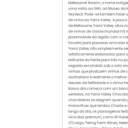
Melbourne! Naarm, o nome indíg
uma visita ao GNV, ao Museu da 
Skydeck. Pode-se também fazer 
de vinho ao Yarra Valley. A pouc
de Melbourne, Yarra Valley atua 
de vinhos de classe mundial há 
proximidade da região com a cid
favorito para passeios vinícolas
Yarra Valley são simplesmente se
artisticamente elaborados para
brilhante da frente para trás no pa
segredo escondido sob o solo o
vinhas que produzem vinhos de c
australiano é realmente o melhor
deuses da fertilidade e o clima f
Nosso dia começa com um banque
sentidos, na Yarra Valley Chocola
chocólatras se alegram quando
maravilhas que lembra Charlie e 
longo do dia, os passageiros terão 
vinícolas premium, como St Huber
O'Craigo, Yering Farm Wines, Helen