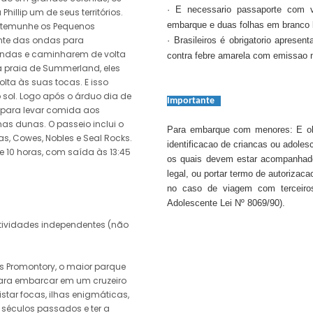
· E necessario passaporte com 
hillip um de seus territórios.
embarque e duas folhas em branco l
testemunhe os Pequenos
te das ondas para
· Brasileiros é obrigatorio apresen
das e caminharem de volta
contra febre amarela com emissao 
 praia de Summerland, eles
ta às suas tocas. E isso
 sol. Logo após o árduo dia de
Importante
d para levar comida aos
s dunas. O passeio inclui o
Para embarque com menores: E ob
, Cowes, Nobles e Seal Rocks.
identificacao de criancas ou adole
10 horas, com saída às 13:45
os quais devem estar acompanhado
legal, ou portar termo de autorizac
no caso de viagem com terceiros
Adolescente Lei Nº 8069/90).
atividades independentes (não
n´s Promontory, o maior parque
para embarcar em um cruzeiro
istar focas, ilhas enigmáticas,
 séculos passados e ter a