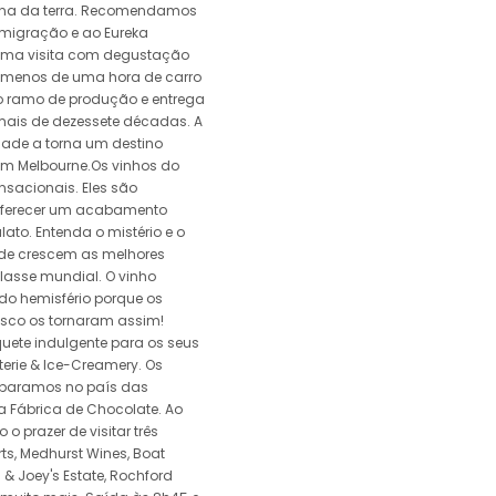
ena da terra. Recomendamos
Imigração e ao Eureka
uma visita com degustação
o menos de uma hora de carro
no ramo de produção e entrega
mais de dezessete décadas. A
ade a torna um destino
 em Melbourne.Os vinhos do
nsacionais. Eles são
 oferecer um acabamento
lato. Entenda o mistério e o
nde crescem as melhores
lasse mundial. O vinho
 do hemisfério porque os
resco os tornaram assim!
te indulgente para os seus
terie & Ice-Creamery. Os
 paramos no país das
a Fábrica de Chocolate. Ao
o prazer de visitar três
ts, Medhurst Wines, Boat
 & Joey's Estate, Rochford