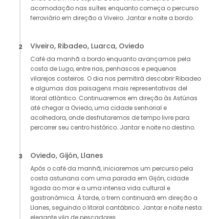
acomodação nas suítes enquanto começa o percurso
ferroviário em direção a Viveiro. Jantar e noite a bordo.
Viveiro, Ribadeo, Luarca, Oviedo
2
Café da manhã a bordo enquanto avançamos pela
costa de Lugo, entre rias, penhascos e pequenos
vilarejos costeiros. O dia nos permitirá descobrir Ribadeo
e algumas das paisagens mais representativas del
litoral atlântico. Continuaremos em direção às Astúrias
até chegar a Oviedo, uma cidade senhorial e
acolhedora, onde desfrutaremos de tempo livre para
percorrer seu centro histórico. Jantar e noite no destino.
Oviedo, Gijón, Llanes
3
Após o café da manhã, iniciaremos um percurso pela
costa asturiana com uma parada em Gijón, cidade
ligada ao mar e a uma intensa vida cultural e
gastronômica. À tarde, o trem continuará em direção a
Llanes, seguindo o litoral cantábrico. Jantar e noite nesta
elegante vila de pescadores.