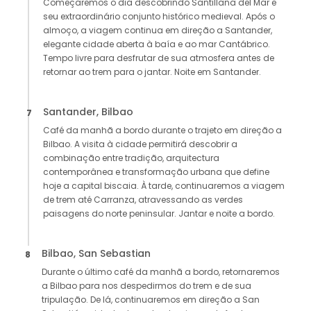
Começaremos o dia descobrindo Santillana del Mar e
seu extraordinário conjunto histórico medieval. Após o
almoço, a viagem continua em direção a Santander,
elegante cidade aberta à baía e ao mar Cantábrico.
Tempo livre para desfrutar de sua atmosfera antes de
retornar ao trem para o jantar. Noite em Santander.
Santander, Bilbao
7
Café da manhã a bordo durante o trajeto em direção a
Bilbao. A visita à cidade permitirá descobrir a
combinação entre tradição, arquitectura
contemporânea e transformação urbana que define
hoje a capital biscaia. À tarde, continuaremos a viagem
de trem até Carranza, atravessando as verdes
paisagens do norte peninsular. Jantar e noite a bordo.
Bilbao, San Sebastian
8
Durante o último café da manhã a bordo, retornaremos
a Bilbao para nos despedirmos do trem e de sua
tripulação. De lá, continuaremos em direção a San