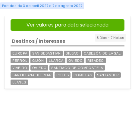
Partidas de 3 de abril 2027 a 7 de agosto 2027
Ver valores para data selecionada
8 Dias • 7 Noites
Destinos / Interesses
EUROPA
SAN SEBASTIAN
BILBAO
CABEZÓN DE LA SAL
FERROL
GIJÓN
LUARCA
OVIEDO
RIBADEO
VIVEIRO
OVIEDO
SANTIAGO DE COMPOSTELA
SANTILLANA DEL MAR
POTES
COMILLAS
SANTANDER
LLANES