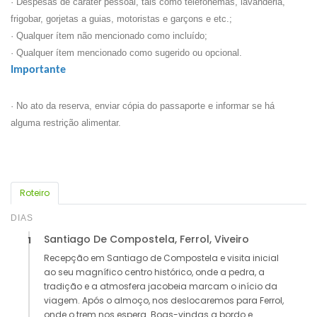
· Despesas de caráter pessoal, tais como telefonemas, lavanderia,
frigobar, gorjetas a guias, motoristas e garçons e etc.;
· Qualquer ítem não mencionado como incluído;
· Qualquer ítem mencionado como sugerido ou opcional.
Importante
· No ato da reserva, enviar cópia do passaporte e informar se há
alguma restrição alimentar.
Roteiro
DIAS
Santiago De Compostela, Ferrol, Viveiro
1
Recepção em Santiago de Compostela e visita inicial
ao seu magnífico centro histórico, onde a pedra, a
tradição e a atmosfera jacobeia marcam o início da
viagem. Após o almoço, nos deslocaremos para Ferrol,
onde o trem nos espera. Boas-vindas a bordo e