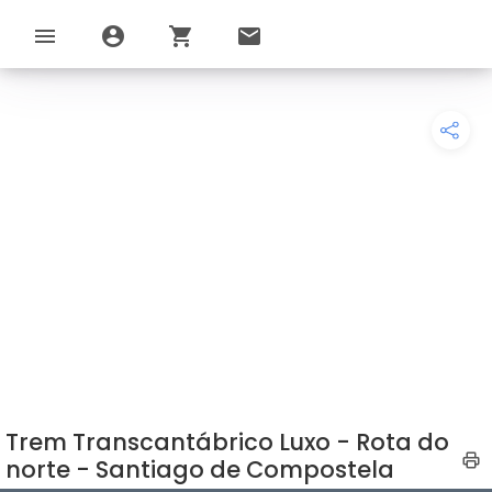
menu
account_circle
shopping_cart
email
Trem Transcantábrico Luxo - Rota do
norte - Santiago de Compostela