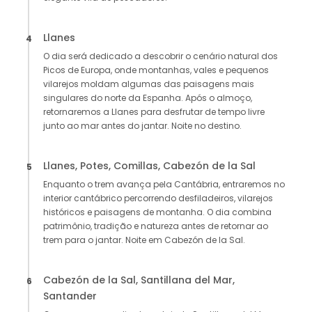
Llanes
4
O dia será dedicado a descobrir o cenário natural dos
Picos de Europa, onde montanhas, vales e pequenos
vilarejos moldam algumas das paisagens mais
singulares do norte da Espanha. Após o almoço,
retornaremos a Llanes para desfrutar de tempo livre
junto ao mar antes do jantar. Noite no destino.
Llanes, Potes, Comillas, Cabezón de la Sal
5
Enquanto o trem avança pela Cantábria, entraremos no
interior cantábrico percorrendo desfiladeiros, vilarejos
históricos e paisagens de montanha. O dia combina
patrimônio, tradição e natureza antes de retornar ao
trem para o jantar. Noite em Cabezón de la Sal.
Cabezón de la Sal, Santillana del Mar,
6
Santander