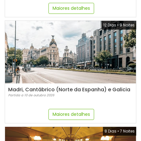
Maiores detalhes
12 Dias
•
9 Noites
Madri, Cantábrico (Norte da Espanha) e Galicia
Partida a 10 de outubro 2026
Maiores detalhes
8 Dias
•
7 Noites