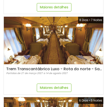
Maiores detalhes
8 Dias
•
7 Noites
Trem Transcantábrico Luxo - Rota do norte - San Sebastian
Partidas de 27 de março 2027 a 14 de agosto 2027
Maiores detalhes
6 Dias
•
5 Noites