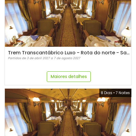
Trem Transcantábrico Luxo - Rota do norte - Santiago de Compostela
Partidas de 3 de abril 2027 a 7 de agosto 2027
Maiores detalhes
8 Dias
•
7 Noites