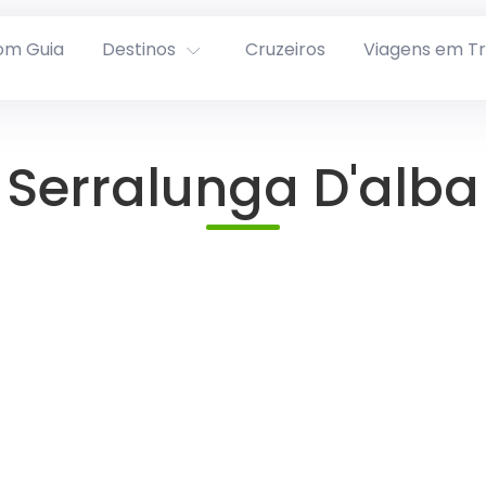
om Guia
Destinos
Cruzeiros
Viagens em T
Serralunga D'alba