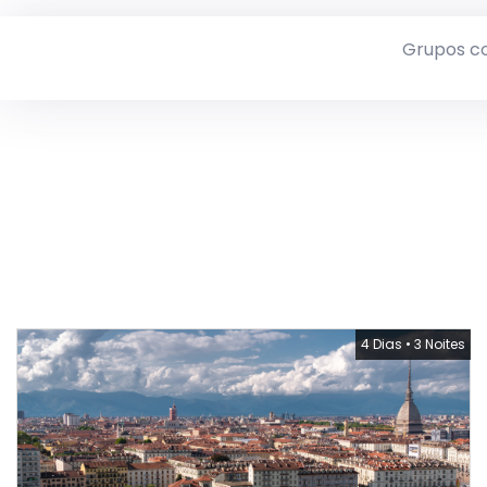
Grupos c
4 Dias
•
3 Noites