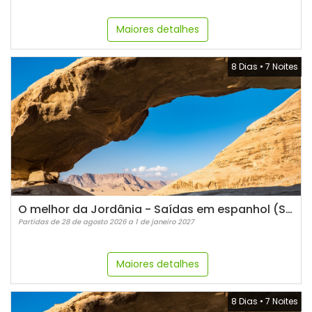
Maiores detalhes
8 Dias
•
7 Noites
O melhor da Jordânia - Saídas em espanhol (Sextas)
Partidas de 28 de agosto 2026 a 1 de janeiro 2027
Maiores detalhes
8 Dias
•
7 Noites