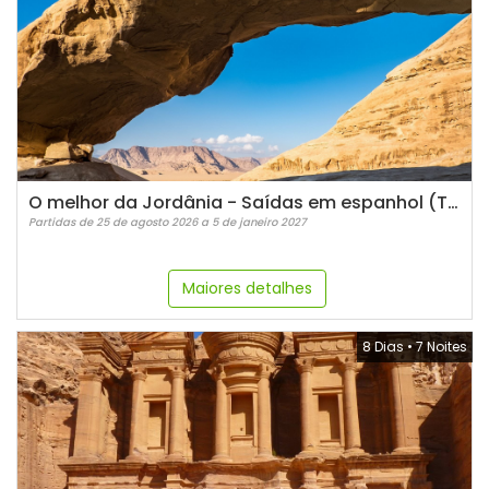
O melhor da Jordânia - Saídas em espanhol (Terças)
Partidas de 25 de agosto 2026 a 5 de janeiro 2027
Maiores detalhes
8 Dias
•
7 Noites