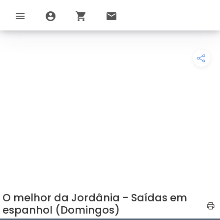
menu
account_circle
shopping_cart
email
O melhor da Jordânia - Saídas em
espanhol (Domingos)