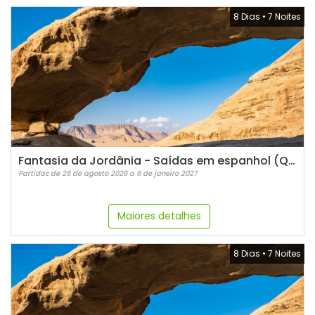
8 Dias
•
7 Noites
Fantasia da Jordânia - Saídas em espanhol (Quartas)
Partidas de 26 de agosto 2026 a 6 de janeiro 2027
Maiores detalhes
8 Dias
•
7 Noites