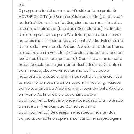
etc.
O programa inclui uma manhã relaxante na praia de
MOVENPICK CITY (no Berenice Club ou similar), onde você
poderá utilizar as instalações, piscina ou mar, chuveiros
e toalhas, e almoçar (bebidas não incluídas). No início
da tarde, partiremos para Wadi Rum, uma das reservas
naturais mais importantes do Oriente Médio. Estamos no
deserto de Lawrence da Arábia. A visita dura duas horas
e é realizada em veículos 4x4 exclusivos, conduzidos por
beduínos (6 pessoas por carro). Consiste em uma curta
excursão pela paisagem lunar deste deserto. Durante a
caminhada, observaremos as maravilhas que a
natureza e a erosão criaram nas rochas e na areia. Isso
também é famoso no cinema, com filmes enigmáticos
como Lawrence da Arábia e, mais recentemente, Perdido
em Marte. Ao final da visita, continue até o
acampamento beduíno, onde você passará a noite sob
as estrelas. (Tendas padrão incluídas no
acampamento.) Se desejar se hospedar nas tendas
cápsula, consulte o suplemento. Jantar e hospedagem.