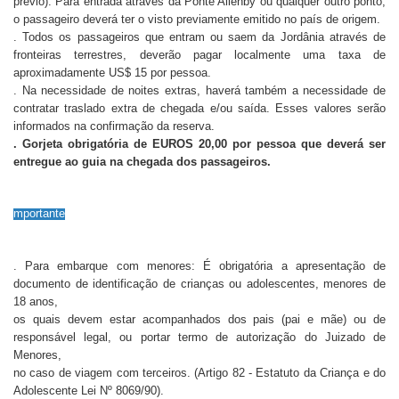
prévio). Para entrada através da Ponte Allenby ou qualquer outro ponto,
o passageiro deverá ter o visto previamente emitido no país de origem.
. Todos os passageiros que entram ou saem da Jordânia através de
fronteiras terrestres, deverão pagar localmente uma taxa de
aproximadamente US$ 15 por pessoa.
. Na necessidade de noites extras, haverá também a necessidade de
contratar traslado extra de chegada e/ou saída. Esses valores serão
informados na confirmação da reserva.
. Gorjeta obrigatória de EUROS
20,00 por pessoa que deverá ser
entregue ao guia na chegada dos passageiros.
mportante
. Para embarque com menores: É obrigatória a apresentação de
documento de identificação de crianças ou adolescentes, menores de
18 anos,
os quais
devem estar acompanhados dos pais (pai e mãe) ou de
responsável legal, ou portar termo de autorização do Juizado de
Menores,
no caso de viagem com terceiros. (Artigo 82 - Estatuto da Criança e do
Adolescente Lei Nº 8069/90).