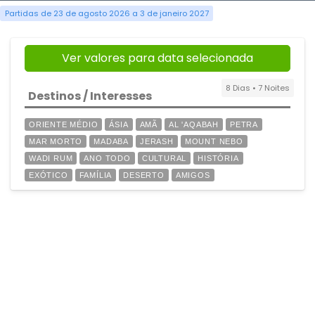
Partidas de 23 de agosto 2026 a 3 de janeiro 2027
Ver valores para data selecionada
8 Dias • 7 Noites
Destinos / Interesses
ORIENTE MÉDIO
ÁSIA
AMÃ
AL 'AQABAH
PETRA
MAR MORTO
MADABA
JERASH
MOUNT NEBO
WADI RUM
ANO TODO
CULTURAL
HISTÓRIA
EXÓTICO
FAMÍLIA
DESERTO
AMIGOS