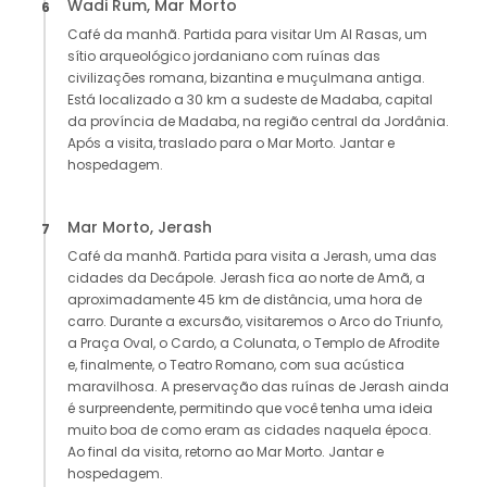
Wadi Rum, Mar Morto
6
Café da manhã. Partida para visitar Um Al Rasas, um
sítio arqueológico jordaniano com ruínas das
civilizações romana, bizantina e muçulmana antiga.
Está localizado a 30 km a sudeste de Madaba, capital
da província de Madaba, na região central da Jordânia.
Após a visita, traslado para o Mar Morto. Jantar e
hospedagem.
Mar Morto, Jerash
7
Café da manhã. Partida para visita a Jerash, uma das
cidades da Decápole. Jerash fica ao norte de Amã, a
aproximadamente 45 km de distância, uma hora de
carro. Durante a excursão, visitaremos o Arco do Triunfo,
a Praça Oval, o Cardo, a Colunata, o Templo de Afrodite
e, finalmente, o Teatro Romano, com sua acústica
maravilhosa. A preservação das ruínas de Jerash ainda
é surpreendente, permitindo que você tenha uma ideia
muito boa de como eram as cidades naquela época.
Ao final da visita, retorno ao Mar Morto. Jantar e
hospedagem.