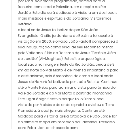
por Amã. No horário programado, partida para a
fronteira com Israel e Palestina, em direção ao Rio
Jordão. Este dia será dedicado à visita a um dos locais
mais místicos e espirituais da Jordânia. Visitaremos
Betânia,
o local onde Jesus foi batizado por São João
Evangelista. O sítio jordaniano de Betânia foi aberto à
visitação em 2000, e o Papa João Paulo II compareceu à
sua inauguração como sinal de seu reconhecimento
pelo Vaticano. Sítio do Batismo de Jesus "Betânia Além
do Jordão" (Al-Maghtas). Este sítio arqueológico,
localizado na margem leste do Rio Jordão, cerca de 9
km ao norte do Mar Morto, é de imensa importância para
o cristianismo, pois é reconhecido como o local onde
Jesus de Nazaré foi batizado por João Batista. Continue
até o Monte Nebo para admirar a vista panorâmica do
Vale do Jordão e do Mar Morto a partir da montanha.
Este lugar é significativo porque foi o último local
visitado por Moisés e de onde o profeta avistou a Terra
Prometida, à qual jamais chegaria. Continue até
Madaba para visitar a Igreja Ortodoxa de São Jorge, lar
do primeiro mapa em mosaico da Palestina. Traslado
para Petra. Jantar e hospedagem.