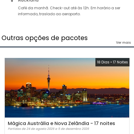
Auckland
5
Café da manhã. Check-out até às 12h. Em horário a ser
informado, traslado ao aeroporto.
Outras opções de pacotes
Ver mais
18 Dias
•
17 Noites
Mágica Austrália e Nova Zelândia - 17 noites
Partidas de 24 de agosto 2026 a 5 de dezembro 2026