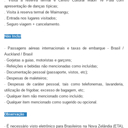
. Visita à reserva termal e Centro Cultural Maori Te Puia com
apresentação de danças típicas;
. Visita à reserva termal de Waimangu;
. Entrada nos lugares visitados;
. Seguro viagem + cancelamento.
Não Inclui
· Passagens aéreas internacionais e taxas de embarque - Brasil /
Auckland / Brasil
· Gorjetas a guias, motoristas e garçons;
· Refeições e bebidas não mencionadas como incluídas;
· Documentação pessoal (passaporte, vistos, etc);
· Despesas de maleteiros;
· Despesas de caráter pessoal, tais como telefonemas, lavanderia,
utilização de frigobar, excesso de bagagem, etc;
· Qualquer item não mencionado como incluído;
· Qualquer item mencionado como sugerido ou opcional.
Observação
· É necessário visto eletrônico para Brasileiros na Nova Zelândia (ETA),