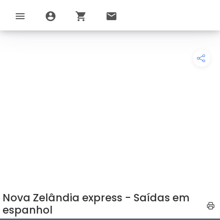
menu
account_circle
shopping_cart
email
Nova Zelândia express - Saídas em
espanhol