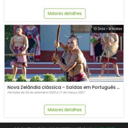
Maiores detalhes
10 Dias
•
9 Noites
Nova Zelândia clássica - Saídas em Português - 2026/2027
Partidas de 30 de setembro 2026 a 17 de março 2027
Maiores detalhes