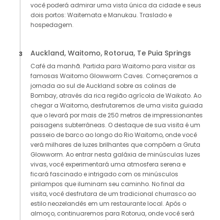
você poderá admirar uma vista única da cidade e seus
dois portos: Waitemata e Manukau. Traslado e
hospedagem.
Auckland, Waitomo, Rotorua, Te Puia Springs
3
Café da manhã. Partida para Waitomo para visitar as
famosas Waitomo Glowworm Caves. Começaremos a
jornada ao sul de Auckland sobre as colinas de
Bombay, através da rica região agrícola de Waikato. Ao
chegar a Waitomo, desfrutaremos de uma visita guiada
que o levará por mais de 250 metros de impressionantes
paisagens subterrâneas. O destaque de sua visita é um
passeio de barco ao longo do Rio Waitomo, onde você
verá milhares de luzes brilhantes que compõem a Gruta
Glowworm. Ao entrar nesta galáxia de minúsculas luzes
vivas, você experimentará uma atmosfera serena e
ficará fascinado e intrigado com os minúsculos
pirilampos que iluminam seu caminho. No final da
visita, você desfrutara de um tradicional churrasco ao
estilo neozelandês em um restaurante local. Após o
almoço, continuaremos para Rotorua, onde você será