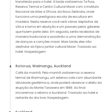
transferido para o hotel. À tarde visitaremos Te Puia,
Reserva Termal e Centro Cultural Maori com o Instituto
Nacional de Artes e Ofícios da Nova Zelândia, onde
funciona uma prestigiosa escola de escultura em
madeira. Nesta reserva você verá vários depósitos de
sílica e lama em ebulição e um passeio pelos gêiseres
que fazem parte dela. Em seguida, serão recebidos de
maneira tradicional e assistirão a uma demonstração
de danças e canções maori. Mais tarde, eles irão
desfrutar do típico jantar cultural Maori. Traslado ao
hotel. Hospedagem.
Rotorua, Waimangu, Auckland
4
Café da manhã. Pela manhã visitaremos a reserva
termal de Waimangu, um extenso vale com abundante
atividade geotérmica, onde poderá observar o efeito da
erupção do Monte Tarawera em 1886. Ao final
iniciaremos o retorno a Auckland. Traslado ao hotel e
restante do dia livre. Hospedagem.