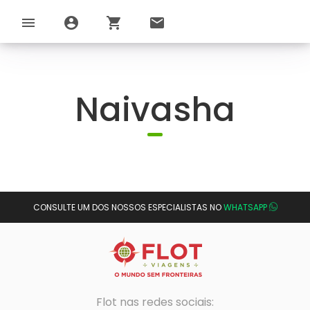
menu
account_circle
shopping_cart
email
Naivasha
CONSULTE UM DOS NOSSOS ESPECIALISTAS NO
WHATSAPP
Flot nas redes sociais: