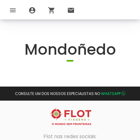
menu
account_circle
shopping_cart
email
Mondoñedo
CONSULTE UM DOS NOSSOS ESPECIALISTAS NO
WHATSAPP
Flot nas redes sociais: