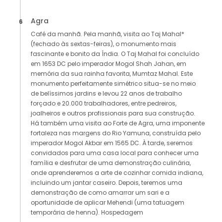
Agra
6
Café da manhã. Pela manhã, visita ao Taj Mahal*
(fechado às sextas-feiras), o monumento mais
fascinante e bonito da Índia. O Taj Mahal foi concluído
em 1653 DC pelo imperador Mogol Shah Jahan, em
memória da sua rainha favorita, Mumtaz Mahal. Este
monumento perfeitamente simétrico situa-se no meio
de belíssimos jardins e levou 22 anos de trabalho
forçado e 20.000 trabalhadores, entre pedreiros,
joalheiros e outros profissionais para sua construção.
Há também uma visita ao Forte de Agra, uma imponente
fortaleza nas margens do Rio Yamuna, construída pelo
imperador Mogol Akbar em 1565 DC. À tarde, seremos
convidados para uma casa local para conhecer uma
família e desfrutar de uma demonstração culinária,
onde aprenderemos a arte de cozinhar comida indiana,
incluindo um jantar caseiro. Depois, teremos uma
demonstração de como amarrar um sari e a
oportunidade de aplicar Mehendi (uma tatuagem
temporária de henna). Hospedagem