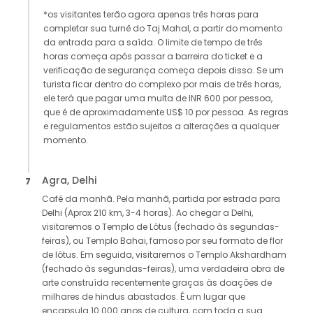
*os visitantes terão agora apenas três horas para
completar sua turnê do Taj Mahal, a partir do momento
da entrada para a saída. O limite de tempo de três
horas começa após passar a barreira do ticket e a
verificação de segurança começa depois disso. Se um
turista ficar dentro do complexo por mais de três horas,
ele terá que pagar uma multa de INR 600 por pessoa,
que é de aproximadamente US$ 10 por pessoa. As regras
e regulamentos estão sujeitos a alterações a qualquer
momento.
Agra, Delhi
7
Café da manhã. Pela manhã, partida por estrada para
Delhi (Aprox 210 km, 3-4 horas). Ao chegar a Delhi,
visitaremos o Templo de Lótus (fechado às segundas-
feiras), ou Templo Bahai, famoso por seu formato de flor
de lótus. Em seguida, visitaremos o Templo Akshardham
(fechado às segundas-feiras), uma verdadeira obra de
arte construída recentemente graças às doações de
milhares de hindus abastados. É um lugar que
encapsula 10.000 anos de cultura, com toda a sua