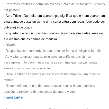
· Para voos internos é permitido apenas 1 mala de no máximo 15 quilos
por pessoa;
·
 Apto Triplo - Na Índia, um quarto triplo significa que em um quarto tem 
uma cama de casal ou 
twin
 e uma cama extra com rodas (que pode ser 
dobrado) é colocada
 no quarto que tem um colchão, roupas de cama e almofadas, mas não 
é o mesmo que as camas de madeira.
- DICAS:
· Roupas leves e confortáveis são a melhor forma de viajar pela Índia.
· Ao visitar templos, lugares religiosos ou edifícios oficiais, os
passageiros não devem usar camisas sem mangas, calças curtas,
saias curtas ou roupas apertadas.
· Deve -se tirar os sapatos antes de entrar no templo ou em casa de
família.
· Recomendamos o uso de protetor solar, óculos de sol, bonés ou
chapéus e repelente de mosquitos durante a viagem.
Importante