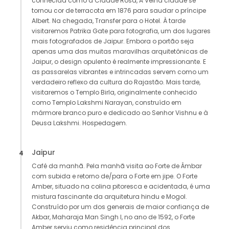
conhecida como a Cidade Rosa, A Velha cidade se
tornou cor de terracota em 1876 para saudar o príncipe
Albert. Na chegada, Transfer para o Hotel. À tarde
visitaremos Patrika Gate para fotografia, um dos lugares
mais fotografados de Jaipur. Embora o portão seja
apenas uma das muitas maravilhas arquitetônicas de
Jaipur, o design opulento é realmente impressionante. E
as passarelas vibrantes e intrincadas servem como um
verdadeiro reflexo da cultura do Rajastão. Mais tarde,
visitaremos o Templo Birla, originalmente conhecido
como Templo Lakshmi Narayan, construído em
mármore branco puro e dedicado ao Senhor Vishnu e à
Deusa Lakshmi. Hospedagem.
Jaipur
4
Café da manhã. Pela manhã visita ao Forte de Âmbar
com subida e retorno de/para o Forte em jipe. O Forte
Amber, situado na colina pitoresca e acidentada, é uma
mistura fascinante da arquitetura hindu e Mogol.
Construído por um dos generais de maior confiança de
Akbar, Maharaja Man Singh I, no ano de 1592, o Forte
Amber serviu como residência principal dos