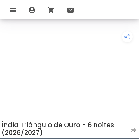
menu
account_circle
shopping_cart
email
Índia Triângulo de Ouro - 6 noites
(2026/2027)