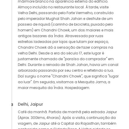
mármore branco na aparência externa do edifício.
Almoço incluído no restaurante local. À tarde, visite
Velha Delhi, passando pelo Forte Vermelho, construído
pelo imperador Mughal Shah Jahan e desfrute de um
passeio de riquixá (carrinho de bicicleta, puxado pelo
homem) em Chandni Chowk, um dos maiores e mais
antigos bazares da Índia. Atravessado por ruas
estreitas ladeadas por lojas que lutam por espaço,
Chandni Chowk dá a sensação de fazer compras na
velha Delhi. Desde a era do século 17, este lugar é
justamente chamado de "paraíso do comprador" em
Delhi. Durante o reinado de Shah Jahan, havia um canal
arborizado passando por seu centro e refletindo a lua.
Daí surgiu o nome "Chandni Chowk", que significa "lugar
ao luar". Em seguida, visitamos a Mesquita Jama, a
maior mesquita da Índia. Hospedagem.
Delhi, Jaipur
3
Café da manhã. Partida de manhã pela estrada Jaipur
(Aprox. 300kms, 4horas). Após a visita, continuação da
viagem, de Jaipur até a Capital do Rajasthan, também