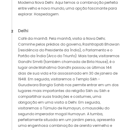
Moderna Nova Delhi. Aqui temos a combinação perfeita
entre velho e novo mundo, uma opção fascinante para
explorar. Hospedagem.
Delhi
2
Café da manhã. Pela manhã, visita a Nova Delhi;
Caminhe pelos prédios do governo, Rashtrapati Bhawan
(residência do Presidente da Índia), o Parlamento e o
Portão da Índia (Arco do Triunfo). Mais tarde, visitaremos
Gandhi Smriti (também chamada de Birla House), é o
lugar onde Mahatma Gandhi passou os últimos 144
dias de sua vida e foi assassinado em 30 de janeiro de
1948. Em seguida, visitaremos o Templo Sikh -
Gurudwara Bangla Sahib nos permite entrar em um dos
lugares mais importantes da religião Sikh ou Sikh e
compartilhar suas tradições e costumes, uma
obrigação em uma visita a Delhi. Em seguida,
visitaremos o Túmulo de Humayun, o mausoléu do
segundo imperador mogol Humayun. A tumba,
perfeitamente situada em um jardim persa, apresenta
uma engenhosa combinação de arenito vermelho e