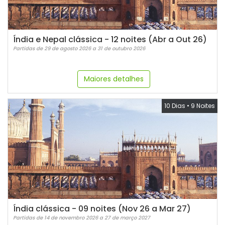
Índia e Nepal clássica - 12 noites (Abr a Out 26)
Partidas de 29 de agosto 2026 a 31 de outubro 2026
Maiores detalhes
10 Dias
•
9 Noites
Índia clássica - 09 noites (Nov 26 a Mar 27)
Partidas de 14 de novembro 2026 a 27 de março 2027