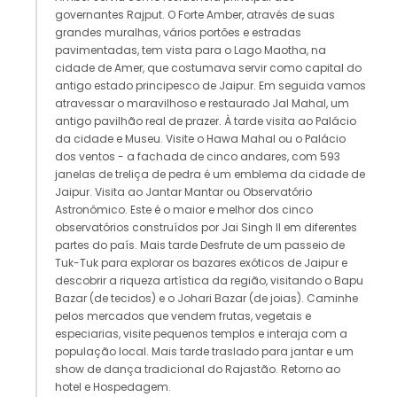
governantes Rajput. O Forte Amber, através de suas
grandes muralhas, vários portões e estradas
pavimentadas, tem vista para o Lago Maotha, na
cidade de Amer, que costumava servir como capital do
antigo estado principesco de Jaipur. Em seguida vamos
atravessar o maravilhoso e restaurado Jal Mahal, um
antigo pavilhão real de prazer. À tarde visita ao Palácio
da cidade e Museu. Visite o Hawa Mahal ou o Palácio
dos ventos - a fachada de cinco andares, com 593
janelas de treliça de pedra é um emblema da cidade de
Jaipur. Visita ao Jantar Mantar ou Observatório
Astronômico. Este é o maior e melhor dos cinco
observatórios construídos por Jai Singh II em diferentes
partes do país. Mais tarde Desfrute de um passeio de
Tuk-Tuk para explorar os bazares exóticos de Jaipur e
descobrir a riqueza artística da região, visitando o Bapu
Bazar (de tecidos) e o Johari Bazar (de joias). Caminhe
pelos mercados que vendem frutas, vegetais e
especiarias, visite pequenos templos e interaja com a
população local. Mais tarde traslado para jantar e um
show de dança tradicional do Rajastão. Retorno ao
hotel e Hospedagem.