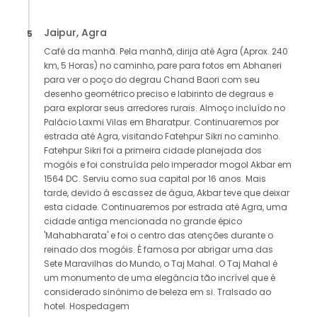
Jaipur, Agra
5
Café da manhã. Pela manhã, dirija até Agra (Aprox. 240
km, 5 Horas) no caminho, pare para fotos em Abhaneri
para ver o poço do degrau Chand Baori com seu
desenho geométrico preciso e labirinto de degraus e
para explorar seus arredores rurais. Almoço incluído no
Palácio Laxmi Vilas em Bharatpur. Continuaremos por
estrada até Agra, visitando Fatehpur Sikri no caminho.
Fatehpur Sikri foi a primeira cidade planejada dos
mogóis e foi construída pelo imperador mogol Akbar em
1564 DC. Serviu como sua capital por 16 anos. Mais
tarde, devido à escassez de água, Akbar teve que deixar
esta cidade. Continuaremos por estrada até Agra, uma
cidade antiga mencionada no grande épico
'Mahabharata' e foi o centro das atenções durante o
reinado dos mogóis. É famosa por abrigar uma das
Sete Maravilhas do Mundo, o Taj Mahal. O Taj Mahal é
um monumento de uma elegância tão incrível que é
considerado sinônimo de beleza em si. Tralsado ao
hotel. Hospedagem