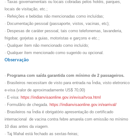
· Taxas governamentais ou locais cobradas pelos hotéis, parques,
locais de visitação, etc.;
· Refeições e bebidas não mencionadas como incluídas;
· Documentação pessoal (passaporte, vistos, vacinas, etc);
· Despesas de caráter pessoal, tais como telefonemas, lavanderia,
frigobar, gorjetas a guias, motoristas e garçons e etc.;
· Qualquer ítem não mencionado como incluído;
· Qualquer ítem mencionado como sugerido ou opcional.
Observação
·
Programa com saída garantida com mínimo de 2 passageiros.
· Brasileiros necessitam de visto para entrada na Índia, visto eletronico
e-visa (valor de aproximadamente US$ 70,00)
· E-visa:
https://indianvisaonline.gov.in/evisa/tvoa.html
· Formulãrio de chegada.
https://indianvisaonline.gov.in/earrival/
· Brasileiros na Índia é obrigatório apresentação do certificado
internacional de vacina contra febre amarela com emissão no mínimo
10 dias antes da viagem.
· Taj Mahal está fechado as sextas-feiras;