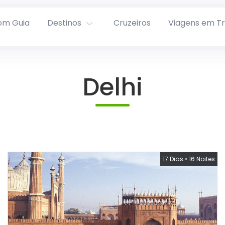
om Guia
Destinos
Cruzeiros
Viagens em T
Delhi
17 Dias
•
16 Noites