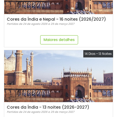
Cores da Índia e Nepal - 16 noites (2026/2027)
Partidas de 24 de agosto 2026 a 29 de março 2027
Maiores detalhes
14 Dias
•
13 Noites
Cores da Índia - 13 noites (2026-2027)
Partidas de 24 de agosto 2026 a 29 de março 2027