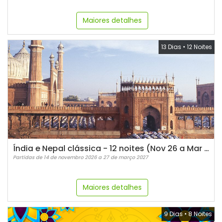
Maiores detalhes
13 Dias
•
12 Noites
Índia e Nepal clássica - 12 noites (Nov 26 a Mar 27)
Partidas de 14 de novembro 2026 a 27 de março 2027
Maiores detalhes
9 Dias
•
8 Noites