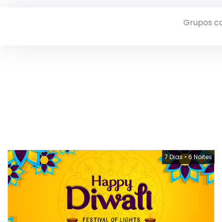
Grupos c
7 Dias
•
6 Noites