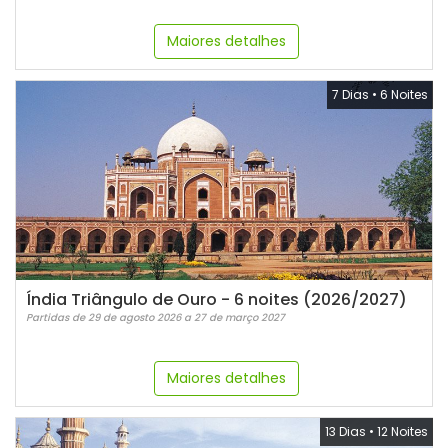
Maiores detalhes
7 Dias
•
6 Noites
Índia Triângulo de Ouro - 6 noites (2026/2027)
Partidas de 29 de agosto 2026 a 27 de março 2027
Maiores detalhes
13 Dias
•
12 Noites