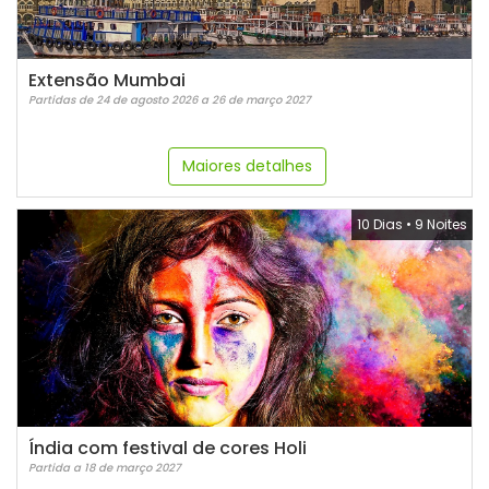
Extensão Mumbai
Partidas de 24 de agosto 2026 a 26 de março 2027
Maiores detalhes
10 Dias
•
9 Noites
Índia com festival de cores Holi
Partida a 18 de março 2027