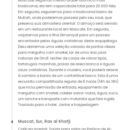
Mascate, seguindo o estilo árabe-islâmico mais
tradicional, ela tem capacidade total para 20.000 fiéis.
Em seguida, seguiremos para o tradicional bairro de
Mutrah, onde poderemos passear pelo seu souk, que
preserva sua atmosfera oriental. O almoço será servido
em um restaurante local em Mascate. Em seguida,
viajaremos para a Ilha Dimaniyat para um passeio
encantador pelas águas cristalinas deste arquipélago.
Descobriremos uma seleção variada de pontos ideais
para mergulho com snorkel, lar de uma das joias
naturais de Omã: recifes de corais de vários tipos,
tartarugas marinhas, praias de areia branca e águas
azuis cristalinas. Durante o cruzeiro, você poderá relaxar
à sombra a bordo de um confortável barco. Esta é uma
excursão compartilhada regular de 5 horas (14h às 19h)
que inclui permissão de entrada, equipamento de
mergulho com snorkel, coletes salva-vidas, água, suco,
um lanche e transporte com motorista que fala inglês.
Traslado para o hotel. Jantar e hospedagem.
Muscat, Sur, Ras al Khafji
4
Café da manhã. Saída para visita ao Palácio de Al-