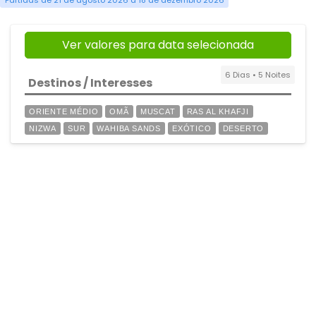
Partidas de 21 de agosto 2026 a 18 de dezembro 2026
Ver valores para data selecionada
6 Dias • 5 Noites
Destinos / Interesses
ORIENTE MÉDIO
OMÃ
MUSCAT
RAS AL KHAFJI
NIZWA
SUR
WAHIBA SANDS
EXÓTICO
DESERTO