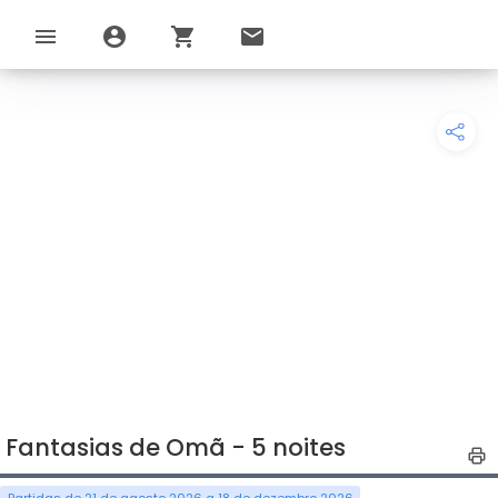
menu
account_circle
shopping_cart
email
Fantasias de Omã - 5 noites