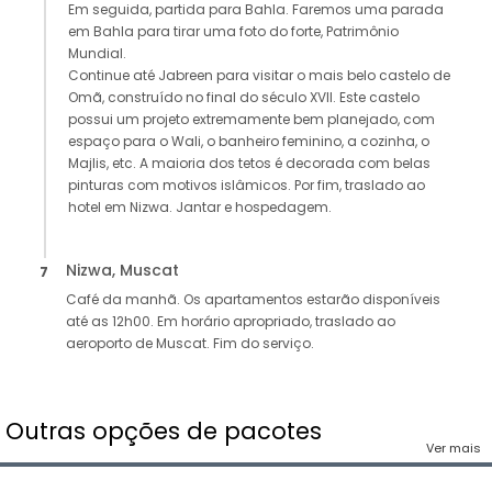
Em seguida, partida para Bahla. Faremos uma parada
em Bahla para tirar uma foto do forte, Patrimônio
Mundial.
Continue até Jabreen para visitar o mais belo castelo de
Omã, construído no final do século XVII. Este castelo
possui um projeto extremamente bem planejado, com
espaço para o Wali, o banheiro feminino, a cozinha, o
Majlis, etc. A maioria dos tetos é decorada com belas
pinturas com motivos islâmicos. Por fim, traslado ao
hotel em Nizwa. Jantar e hospedagem.
Nizwa, Muscat
7
Café da manhã. Os apartamentos estarão disponíveis
até as 12h00. Em horário apropriado, traslado ao
aeroporto de Muscat. Fim do serviço.
Outras opções de pacotes
Ver mais