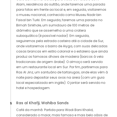
Alam, residência do sultão, onde faremos uma parada
para fotos em frente ao local e, em seguida, visitaremos
o museu nacional, conhecido como Museu Nadir bin
Faisal bin Turki. Em seguida, faremos uma parada no
Bimah Sinkhole, um sumidouro de 100 metros de
diâmetro que se assemelha a uma cratera
subaquática (é possível nadar). Em seguida,
seguiremos pela estrada costeira até a cidade de Sur,
onde visitaremos o bairro de Aiyga, com suas delicadas
casas brancas em estilo colonial e o estaleiro que ainda
produz os famosos dhows de madeira (barcos à vela
tradicionais de origem árabe). O almoço será servido
em um restaurante local em Sur. Por fim, partiremos para
Ras Al Jinz, um santuário de tartarugas, onde elas vêm à
noite para depositar seus ovos na areia (com um guia
local especializado em inglês). O jantar será servido no
hotel e hospedagem.
Ras al Khafji, Wahiba Sands
5
Café da manhã. Partida para Wadi Bani Khalid,
considerado o maior, mais famoso e mais belo oásis de