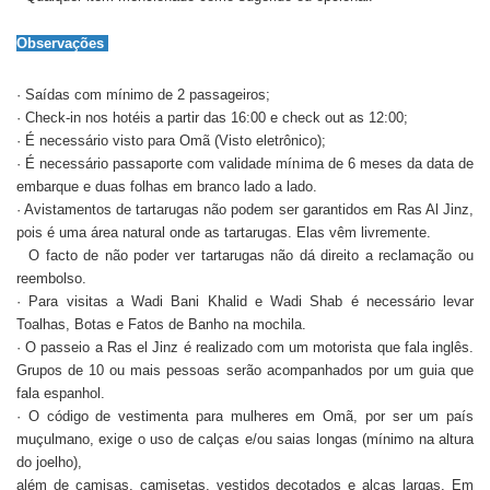
Observações
· Saídas com mínimo de 2 passageiros;
· Check-in nos hotéis a partir das 16:00 e check out as 12:00;
· É necessário visto para Omã (Visto eletrônico);
· É necessário passaporte com validade mínima de 6 meses da data de
embarque e duas folhas em branco lado a lado.
· Avistamentos de tartarugas não podem ser garantidos em Ras Al Jinz,
pois é uma área natural onde as tartarugas. Elas vêm livremente.
O facto de não poder ver tartarugas não dá direito a reclamação ou
reembolso.
· Para visitas a Wadi Bani Khalid e Wadi Shab é necessário levar
Toalhas, Botas e Fatos de Banho na mochila.
· O passeio a Ras el Jinz é realizado com um motorista que fala inglês.
Grupos de 10 ou mais pessoas serão acompanhados por um guia que
fala espanhol.
· O código de vestimenta para mulheres em Omã, por ser um país
muçulmano, exige o uso de calças e/ou saias longas (mínimo na altura
do joelho),
além de camisas, camisetas, vestidos decotados e alças largas. Em