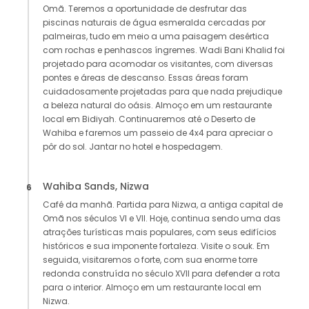
Omã. Teremos a oportunidade de desfrutar das
piscinas naturais de água esmeralda cercadas por
palmeiras, tudo em meio a uma paisagem desértica
com rochas e penhascos íngremes. Wadi Bani Khalid foi
projetado para acomodar os visitantes, com diversas
pontes e áreas de descanso. Essas áreas foram
cuidadosamente projetadas para que nada prejudique
a beleza natural do oásis. Almoço em um restaurante
local em Bidiyah. Continuaremos até o Deserto de
Wahiba e faremos um passeio de 4x4 para apreciar o
pôr do sol. Jantar no hotel e hospedagem.
Wahiba Sands, Nizwa
6
Café da manhã. Partida para Nizwa, a antiga capital de
Omã nos séculos VI e VII. Hoje, continua sendo uma das
atrações turísticas mais populares, com seus edifícios
históricos e sua imponente fortaleza. Visite o souk. Em
seguida, visitaremos o forte, com sua enorme torre
redonda construída no século XVII para defender a rota
para o interior. Almoço em um restaurante local em
Nizwa.