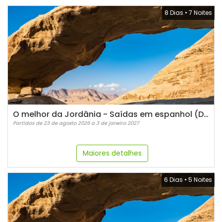
8 Dias
•
7 Noites
O melhor da Jordânia - Saídas em espanhol (Domingos)
Partidas de 23 de agosto 2026 a 3 de janeiro 2027
Maiores detalhes
6 Dias
•
5 Noites