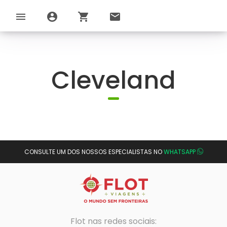
menu
account_circle
shopping_cart
email
Cleveland
CONSULTE UM DOS NOSSOS ESPECIALISTAS NO
WHATSAPP
Flot nas redes sociais: