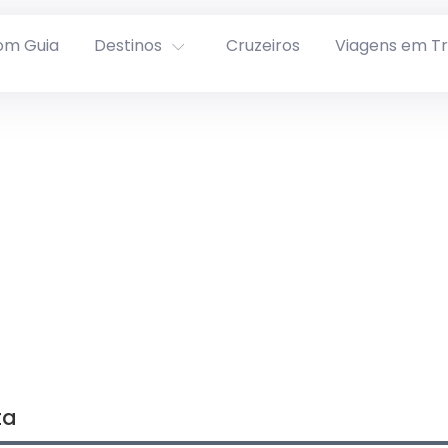
om Guia
Destinos
Cruzeiros
Viagens em T
ta