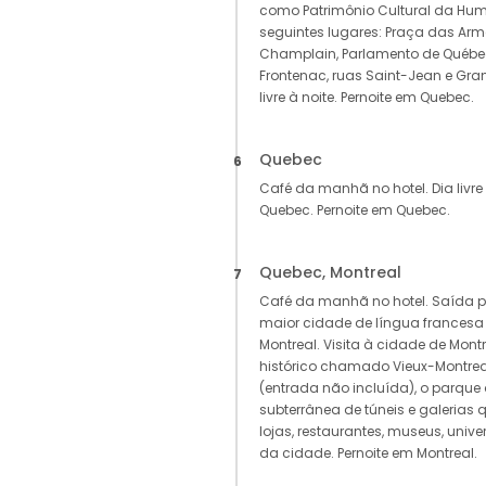
como Patrimônio Cultural da Hum
seguintes lugares: Praça das Armas
Champlain, Parlamento de Québec,
Frontenac, ruas Saint-Jean e Gran
livre à noite. Pernoite em Quebec.
Quebec
6
Café da manhã no hotel. Dia livre
Quebec. Pernoite em Quebec.
Quebec, Montreal
7
Café da manhã no hotel. Saída p
maior cidade de língua francesa
Montreal. Visita à cidade de Mont
histórico chamado Vieux-Montrea
(entrada não incluída), o parque
subterrânea de túneis e galerias
lojas, restaurantes, museus, unive
da cidade. Pernoite em Montreal.