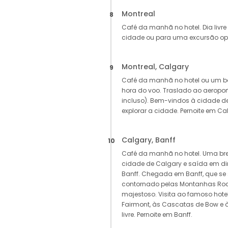
Montreal
8
Café da manhã no hotel. Dia livre
cidade ou para uma excursão opci
Montreal, Calgary
9
Café da manhã no hotel ou um b
hora do voo. Traslado ao aeropo
incluso). Bem-vindos à cidade de
explorar a cidade. Pernoite em Ca
Calgary, Banff
10
Café da manhã no hotel. Uma brev
cidade de Calgary e saída em di
Banff. Chegada em Banff, que se
contornado pelas Montanhas Ro
majestoso. Visita ao famoso hotel
Fairmont, às Cascatas de Bow e
livre. Pernoite em Banff.