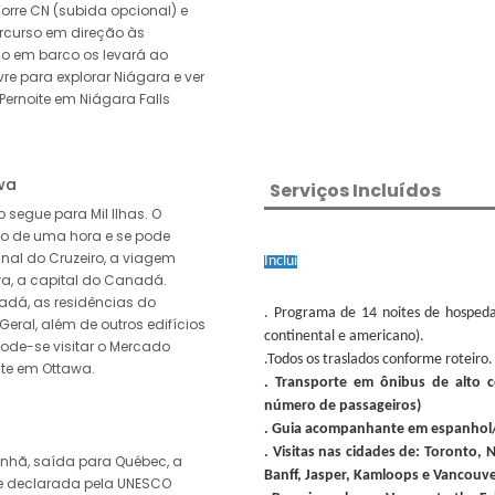
Torre CN (subida opcional) e
ercurso em direção às
o em barco os levará ao
re para explorar Niágara e ver
Pernoite em Niágara Falls
awa
Serviços Incluídos
 segue para Mil Ilhas. O
ão de uma hora e se pode
inal do Cruzeiro, a viagem
Inclui
a, a capital do Canadá.
adá, as residências do
. Programa de 14 noites de hospe
Geral, além de outros edifícios
continental e americano).
pode-se visitar o Mercado
.Todos os traslados conforme roteiro.
ite em Ottawa.
. Transporte em ônibus de alto 
número de passageiros)
. Guia acompanhante em espanhol/
. Visitas nas cidades de: Toronto, 
nhã, saída para Québec, a
Banff, Jasper, Kamloops e Vancouve
e declarada pela UNESCO