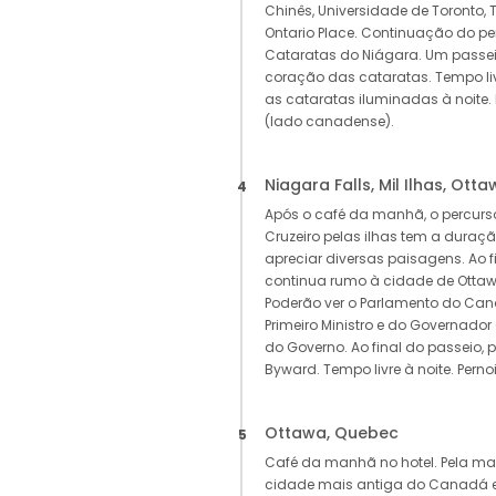
Chinês, Universidade de Toronto, 
Ontario Place. Continuação do p
Cataratas do Niágara. Um passei
coração das cataratas. Tempo liv
as cataratas iluminadas à noite. 
(lado canadense).
Niagara Falls, Mil Ilhas, Ott
4
Após o café da manhã, o percurso
Cruzeiro pelas ilhas tem a duraç
apreciar diversas paisagens. Ao f
continua rumo à cidade de Ottaw
Poderão ver o Parlamento do Can
Primeiro Ministro e do Governador 
do Governo. Ao final do passeio, 
Byward. Tempo livre à noite. Perno
Ottawa, Quebec
5
Café da manhã no hotel. Pela ma
cidade mais antiga do Canadá 