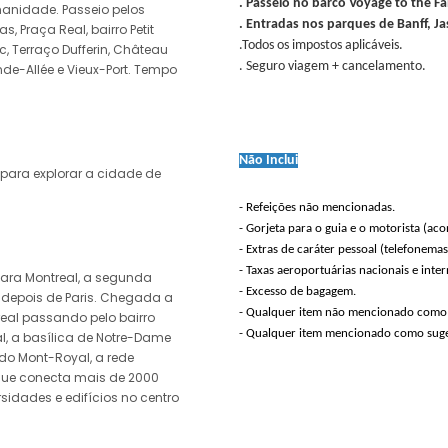
. Passeio no barco Voyage to the Fal
anidade. Passeio pelos
. Entradas nos parques de Banff, J
, Praça Real, bairro Petit
.Todos os impostos aplicáveis.
 Terraço Dufferin, Château
. Seguro viagem + cancelamento.
de-Allée e Vieux-Port. Tempo
Não Inclui
 para explorar a cidade de
- Refeições não mencionadas.
- Gorjeta para o guia e o motorista (ac
- Extras de caráter pessoal (telefonemas
- Taxas aeroportuárias nacionais e inter
ara Montreal, a segunda
- Excesso de bagagem.
 depois de Paris. Chegada a
- Qualquer item não mencionado como 
real passando pelo bairro
- Qualquer item mencionado como suge
l, a basílica de Notre-Dame
 do Mont-Royal, a rede
 que conecta mais de 2000
rsidades e edifícios no centro