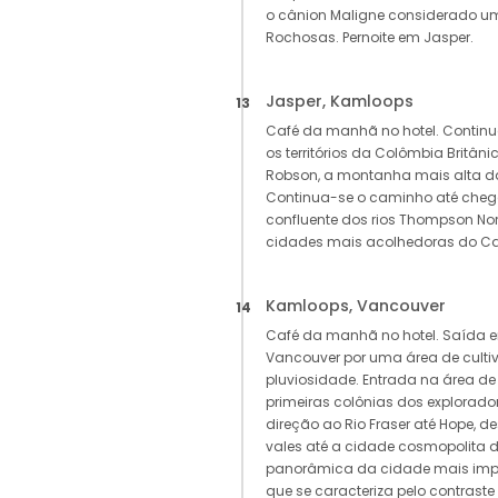
o cânion Maligne considerado u
Rochosas. Pernoite em Jasper.
Jasper, Kamloops
13
Café da manhã no hotel. Continu
os territórios da Colômbia Britâ
Robson, a montanha mais alta d
Continua-se o caminho até cheg
confluente dos rios Thompson No
cidades mais acolhedoras do Ca
Kamloops, Vancouver
14
Café da manhã no hotel. Saída 
Vancouver por uma área de culti
pluviosidade. Entrada na área de
primeiras colônias dos explorado
direção ao Rio Fraser até Hope, 
vales até a cidade cosmopolita d
panorâmica da cidade mais imp
que se caracteriza pelo contrast