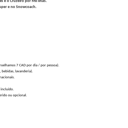
ls e o Cruzeiro por Mil Ilhas.
asper e no Snowcoach.
onselhamos 7 CAD por dia / por pessoa).
, bebidas, lavanderia).
nacionais.
incluído.
rido ou opcional.