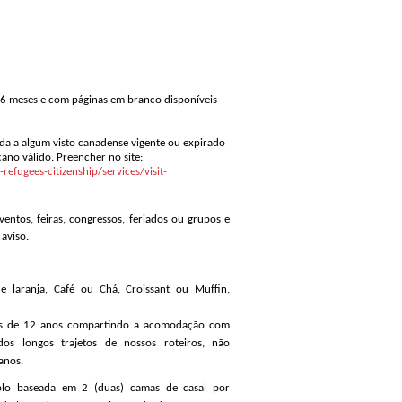
6 meses e com páginas em branco disponíveis
ada a algum visto canadense vigente ou expirado
icano
válido
. Preencher no site:
efugees-citizenship/services/visit-
ventos, feiras, congressos, feriados ou grupos e
 aviso.
e laranja, Café ou Chá, Croissant ou Muffin,
s de 12 anos compartindo a acomodação com
os longos trajetos de nossos roteiros, não
anos.
lo baseada em 2 (duas) camas de casal por