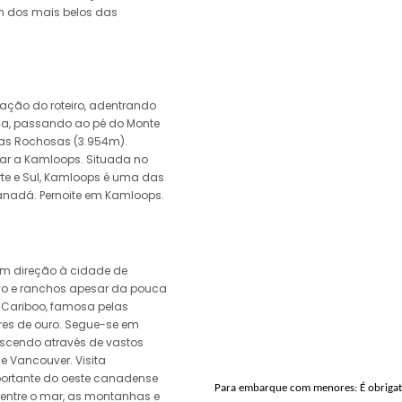
m dos mais belos das
ação do roteiro, adentrando
nica, passando ao pé do Monte
as Rochosas (3.954m).
ar a Kamloops. Situada no
rte e Sul, Kamloops é uma das
nadá. Pernoite em Kamloops.
em direção à cidade de
vo e ranchos apesar da pouca
 Cariboo, famosa pelas
res de ouro. Segue-se em
descendo através de vastos
e Vancouver. Visita
ortante do oeste canadense
Para embarque com menores: É obrigat
e entre o mar, as montanhas e