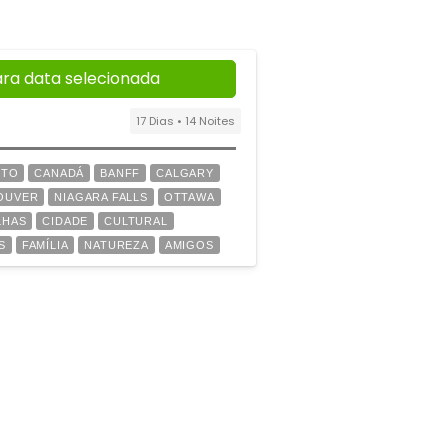
ara data selecionada
17 Dias • 14 Noites
NTO
CANADÁ
BANFF
CALGARY
OUVER
NIAGARA FALLS
OTTAWA
ILHAS
CIDADE
CULTURAL
S
FAMÍLIA
NATUREZA
AMIGOS