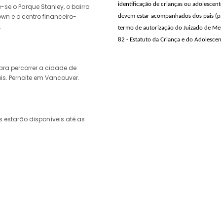
identificação de crianças ou adolescen
-se o Parque Stanley, o bairro
own e o centro financeiro-
devem estar acompanhados dos pais (pai
.
termo de autorização do Juizado de Men
82 - Estatuto da Criança e do Adolescen
ara percorrer a cidade de
s. Pernoite em Vancouver.
estarão disponíveis até as