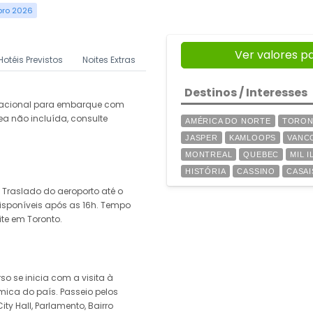
bro 2026
Ver valores p
Hotéis Previstos
Noites Extras
Destinos / Interesses
rnacional para embarque com
a não incluída, consulte
AMÉRICA DO NORTE
TORO
JASPER
KAMLOOPS
VANC
MONTREAL
QUEBEC
MIL 
HISTÓRIA
CASSINO
CASAI
Traslado do aeroporto até o
isponíveis após as 16h. Tempo
ite em Toronto.
o se inicia com a visita à
mica do país. Passeio pelos
ity Hall, Parlamento, Bairro