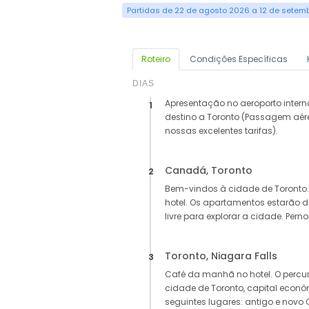
Partidas de 22 de agosto 2026 a 12 de setem
Roteiro
Condições Específicas
DIAS
Apresentação no aeroporto inte
1
destino a Toronto (Passagem aére
nossas excelentes tarifas).
Canadá, Toronto
2
Bem-vindos à cidade de Toronto. 
hotel. Os apartamentos estarão d
livre para explorar a cidade. Perno
Toronto, Niagara Falls
3
Café da manhã no hotel. O percurs
cidade de Toronto, capital econô
seguintes lugares: antigo e novo C