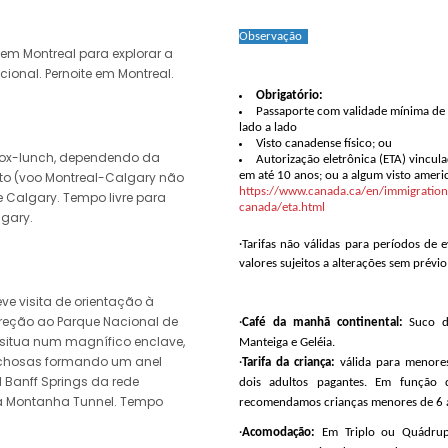
Observação
 em Montreal para explorar a
onal. Pernoite em Montreal.
Obrigatório:
Passaporte com validade mínima de 
lado a lado
Visto canadense físico; ou
ox-lunch, dependendo da
Autorização eletrônica (ETA) vincul
rto (voo Montreal-Calgary não
em até 10 anos; ou a algum visto amer
https://www.canada.ca/en/immigration-r
 Calgary. Tempo livre para
canada/eta.html
lgary.
·Tarifas não válidas para períodos de e
valores sujeitos a alterações sem prévio
e visita de orientação à
reção ao Parque Nacional de
·
Café da manhã continental:
Suco d
 situa num magnífico enclave,
Manteiga e Geléia.
chosas formando um anel
·
Tarifa da criança:
válida para menore
 Banff Springs da rede
dois adultos pagantes. Em função d
 à Montanha Tunnel. Tempo
recomendamos crianças menores de 6 
·
Acomodação:
Em Triplo ou Quádrup