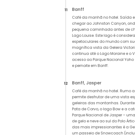
Banff
11
Café da manhã no hotel. Saída e
chegar ao Johnston Canyon, ond
pequena caminhada antes de che
Lago Louise. Este lago é conside
espetaculares do mundo com sua
magnífica vista da Geleira Victor
continua até o Lago Moraine e o V
acesso ao Parque Nacional Yoho 
e pernoite em Banff.
Banff, Jasper
12
Café da manhã no hotel. Rumo a
permite desfrutar de uma vista es
geleiras das montanhas. Durante 
Pata de Corvo, o lago Bow e a ca
Parque Nacional de Jasper – um
de gelo e neve ao sul do Polo Árt
das mais impressionantes é a Gel
um passeio de Snowcoach (incluíd