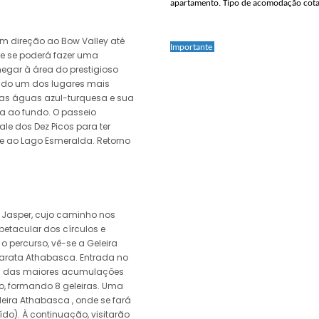
apartamento. Tipo de acomodação cota
m direção ao Bow Valley até
Importante
e se poderá fazer uma
gar à área do prestigioso
rado um dos lugares mais
s águas azul-turquesa e sua
ia ao fundo. O passeio
ale dos Dez Picos para ter
e ao Lago Esmeralda. Retorno
 Jasper, cujo caminho nos
petacular dos círculos e
o percurso, vê-se a Geleira
tarata Athabasca. Entrada no
a das maiores acumulações
ico, formando 8 geleiras. Uma
eira Athabasca , onde se fará
o). À continuação, visitarão