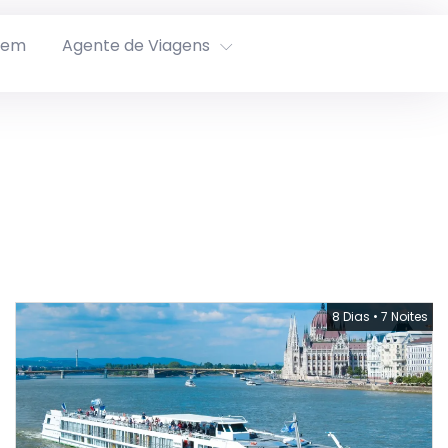
rem
Agente de Viagens
8 Dias
•
7 Noites