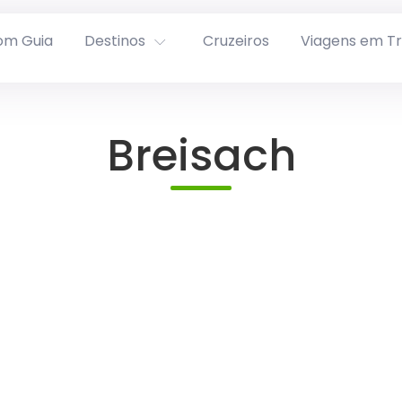
om Guia
Destinos
Cruzeiros
Viagens em T
Breisach