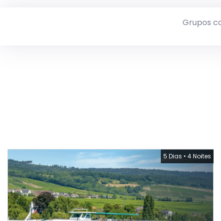
Grupos c
5 Dias
•
4 Noites