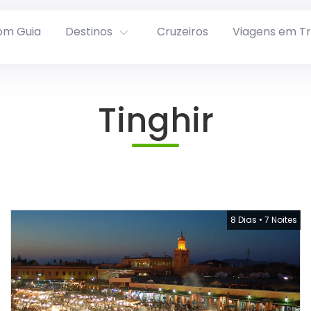
om Guia
Destinos
Cruzeiros
Viagens em T
Tinghir
8 Dias
•
7 Noites