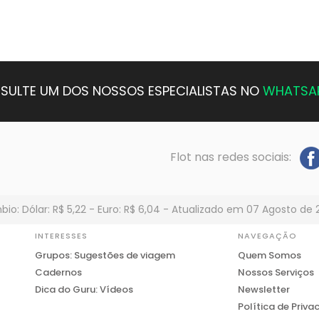
SULTE UM DOS NOSSOS ESPECIALISTAS NO
WHATSA
Flot nas redes sociais:
io: Dólar: R$ 5,22 - Euro: R$ 6,04 - Atualizado em 07 Agosto de 
INTERESSES
NAVEGAÇÃO
Grupos: Sugestões de viagem
Quem Somos
Cadernos
Nossos Serviços
Dica do Guru: Vídeos
Newsletter
Política de Priva