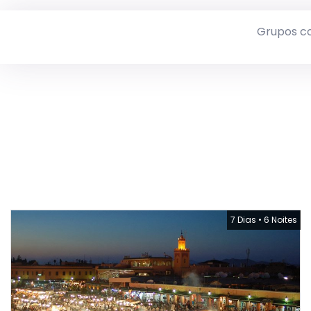
Grupos c
7 Dias
•
6 Noites