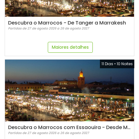
Descubra o Marrocos - De Tanger a Marrakesh
Partidas de 27 de agosto 2026 a 26 de agosto 2027
Maiores detalhes
11 Dias
•
10 Noites
Descubra o Marrocos com Essaouira - Desde Marrakesh
Partidas de 27 de agosto 2026 a 26 de agosto 2027