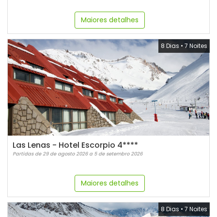
Maiores detalhes
8 Dias
•
7 Noites
Las Lenas - Hotel Escorpio 4****
Partidas de 29 de agosto 2026 a 5 de setembro 2026
Maiores detalhes
8 Dias
•
7 Noites