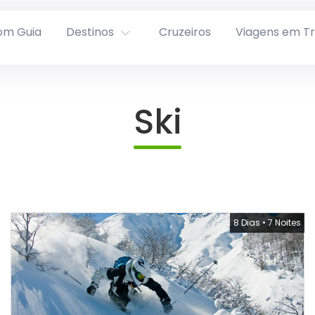
om Guia
Destinos
Cruzeiros
Viagens em T
Ski
8 Dias
•
7 Noites