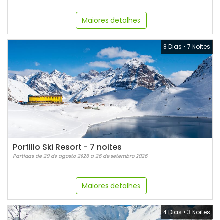
Maiores detalhes
8 Dias
•
7 Noites
Portillo Ski Resort - 7 noites
Partidas de 29 de agosto 2026 a 26 de setembro 2026
Maiores detalhes
4 Dias
•
3 Noites