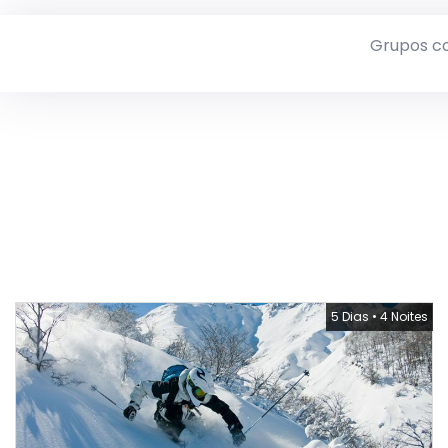
Grupos c
5 Dias
•
4 Noites