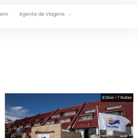
rem
Agente de Viagens
8 Dias
•
7 Noites