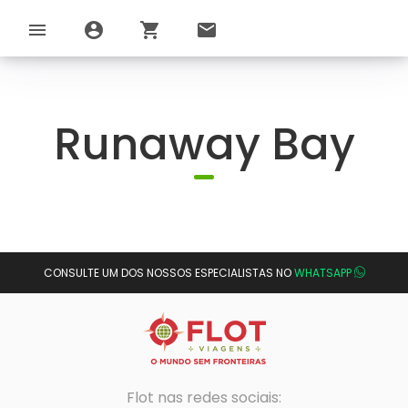
menu
account_circle
shopping_cart
email
Runaway Bay
CONSULTE UM DOS NOSSOS ESPECIALISTAS NO
WHATSAPP
Flot nas redes sociais: