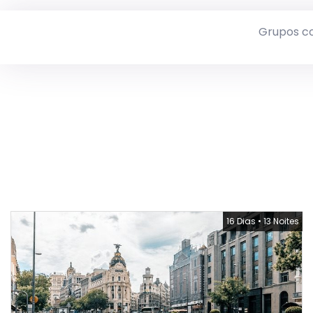
Grupos c
16 Dias
•
13 Noites