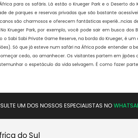
frica para os safáris. Lá estão o Krueger Park e o Deserto do 
e de parques e reservas privadas que são bastante acessíveis
canos são charmosos e oferecem fantásticas experiê...ncias 
o Krueger Park, por exemplo, você pode sair em busca dos Big
 o Sabi Sabi Private Game Reserve, na borda do Krueger, é um cé
viões). Só que já esteve num safári na África pode entender a b
começar cedo, ao amanhecer. Os visitantes partem em jipões 
estemunhar o espetáculo da vida selvagem. É como fazer par
SULTE UM DOS NOSSOS ESPECIALISTAS NO
WHATSA
rica do Sul