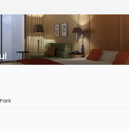
s
ul
 Park