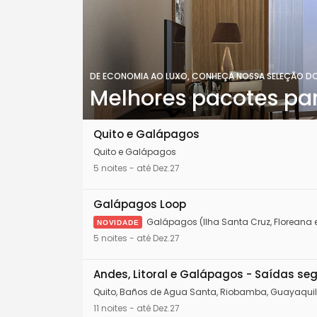
DE ECONOMIA AO LUXO, CONHEÇA NOSSA SELEÇÃO D
Melhores pacotes pa
Quito e Galápagos
Quito e Galápagos
5 noites - até Dez.27
Galápagos Loop
Galápagos (Ilha Santa Cruz, Floreana e
NOVIDADE
5 noites - até Dez.27
Andes, Litoral e Galápagos - Saídas s
Quito, Baños de Agua Santa, Riobamba, Guayaquil
11 noites - até Dez.27