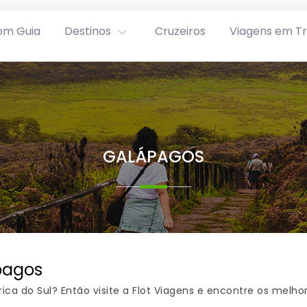
om Guia
Destinos
Cruzeiros
Viagens em T
GALÁPAGOS
pagos
a do Sul? Então visite a Flot Viagens e encontre os melhor