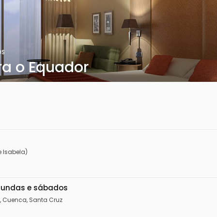
OS
ra o Equador
 Isabela)
egundas e sábados
, Cuenca, Santa Cruz