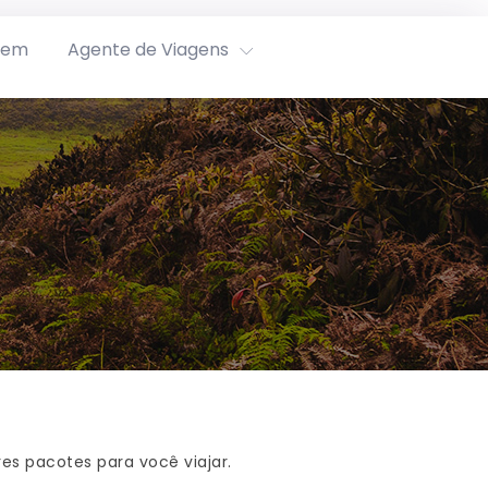
rem
Agente de Viagens
es pacotes para você viajar.