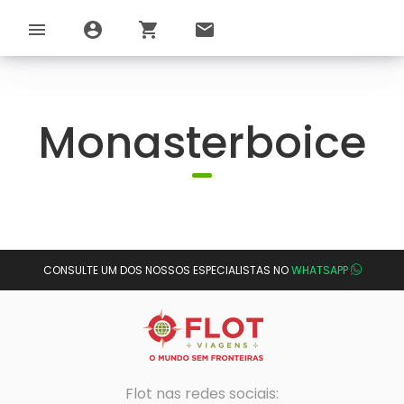
menu
account_circle
shopping_cart
email
Monasterboice
CONSULTE UM DOS NOSSOS ESPECIALISTAS NO
WHATSAPP
Flot nas redes sociais: