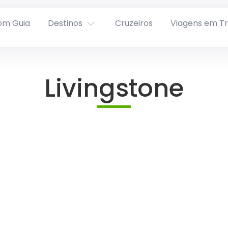
om Guia
Destinos
Cruzeiros
Viagens em T
Livingstone