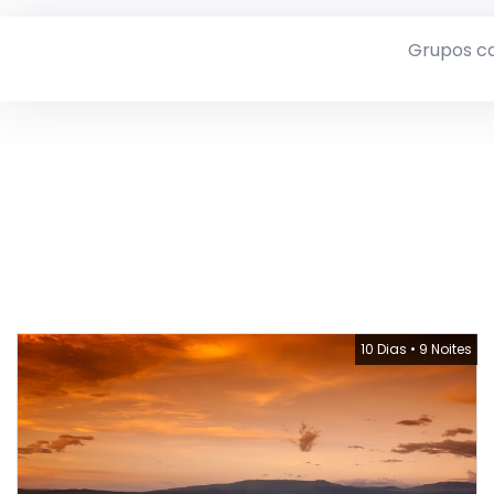
Grupos c
10 Dias
•
9 Noites