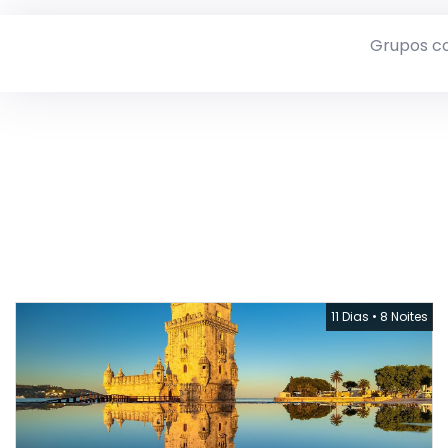
Grupos c
11 Dias
•
8 Noites