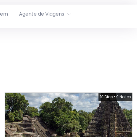
rem
Agente de Viagens
10 Dias
•
9 Noites