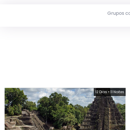
Grupos c
12 Dias
•
11 Noites