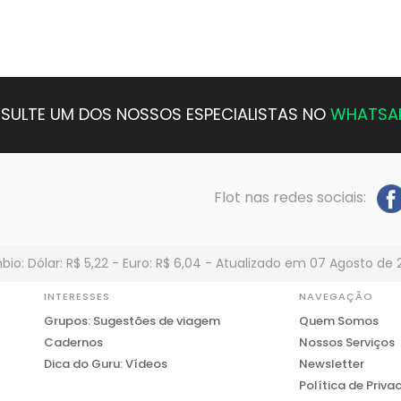
SULTE UM DOS NOSSOS ESPECIALISTAS NO
WHATSA
Flot nas redes sociais:
io: Dólar: R$ 5,22 - Euro: R$ 6,04 - Atualizado em 07 Agosto de 
INTERESSES
NAVEGAÇÃO
Grupos: Sugestões de viagem
Quem Somos
Cadernos
Nossos Serviços
Dica do Guru: Vídeos
Newsletter
Política de Priva