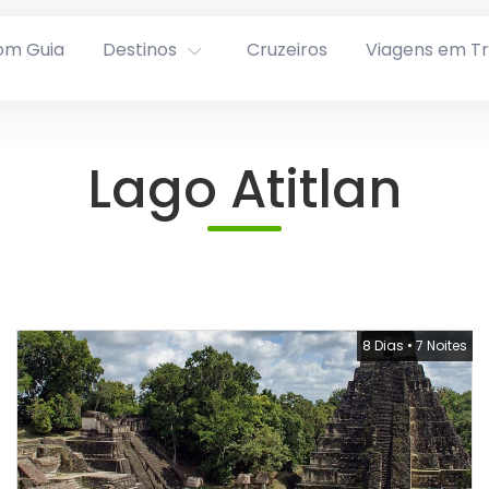
om Guia
Destinos
Cruzeiros
Viagens em T
Lago Atitlan
8 Dias
•
7 Noites