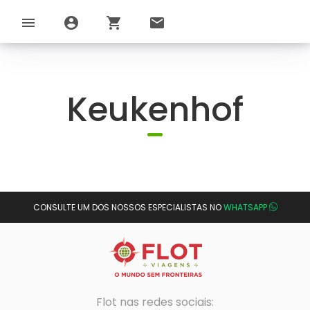
menu
account_circle
shopping_cart
email
Keukenhof
CONSULTE UM DOS NOSSOS ESPECIALISTAS NO
WHATSAPP
Flot nas redes sociais: