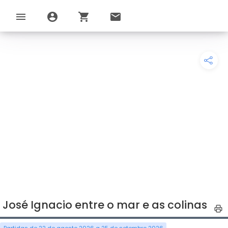
menu
account_circle
shopping_cart
email
José Ignacio entre o mar e as colinas