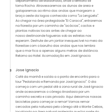
departamento de Maldonado, onde o território se
torna Rocha. Atravessaremos as dunas de areia e
galoparemos ao ritmo das ondas que margeam o
braço oeste da lagoa conhecida como "La Lengüeta".
Ao chegar na área protegidade "El Caracol", entraremos
na floresta por um caminho de "acácias", cactos e
plantas nativas locais antes de chegar ao
nosso destinoonde fogueiras sob as estrelas nos
esperam. Desfrute de um jantar inesquecível no meio da
florestae com o barulho das ondas que nos lembra
que o mar fica a apenas alguns metros de distância.
Retorno ao Hotel. Acomodação em José Ignacio.
Jose Ignacio
3
Café da manhã e saída a o ponto de encontro para o
tour "Pedalando e Remando por José Ignacio". O dia
começa com um pedal até a zona rural de José Ignacio
onde acessaremos o córrego Anastasio por um
caminho secreto e cais privado. Aqui deixamos nossas
bicicletas para começar a remar! Vamos remar
cercados pela natureza pelo córrego até o Monte Ceibos,
localizado na área natural protegida que faz parte do