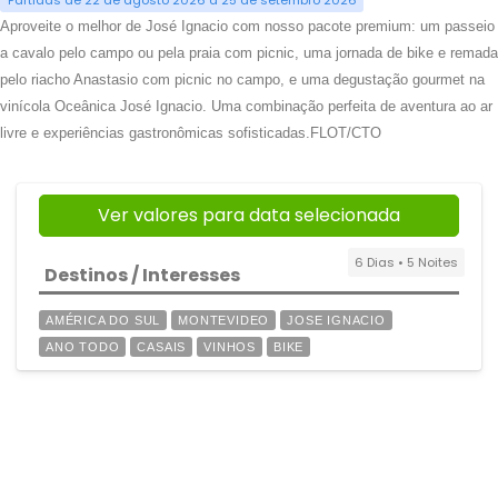
Partidas de 22 de agosto 2026 a 25 de setembro 2026
Aproveite o melhor de José Ignacio com nosso pacote premium: um passeio
a cavalo pelo campo ou pela praia com picnic, uma jornada de bike e remada
pelo riacho Anastasio com picnic no campo, e uma degustação gourmet na
vinícola Oceânica José Ignacio. Uma combinação perfeita de aventura ao ar
livre e experiências gastronômicas sofisticadas.FLOT/CTO
Ver valores para data selecionada
6 Dias • 5 Noites
Destinos / Interesses
AMÉRICA DO SUL
MONTEVIDEO
JOSE IGNACIO
ANO TODO
CASAIS
VINHOS
BIKE