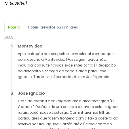
Nº 8069/90) .
Roteiro
Hotéis previstos ou similares
DIAS
Montevideo
1
Apresentação no aeroporto internacional e embarque
com destino a Montevideo (Passagem aérea não
incluída, consulte nossas excelentes tarifas).Recepção
no aeroporto e entrega do carro. Saída para José
Ignacio. Tarde livre. Acomodação em José Ignacio.
Jose Ignacio
2
Café da manhã e cavalgada até a área protegida "El
Caracol". Desfrute de um passeio a cavalo pelas lagoas
rurais, oceânicase costeiras. Caminharemos trilhas
particulares que fazem fronteira com a faixa costeira da
reserva natural laguna Garzón até o último canto do