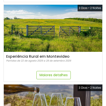
3 Dias
•
2 Noites
Experiência Rural em Montevideo
Partidas de 22 de agosto 2026 a 28 de setembro 2026
Maiores detalhes
3 Dias
•
2 Noites