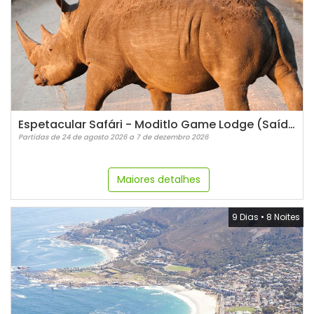
Espetacular Safári - Moditlo Game Lodge (Saída Segundas) - SAA
Partidas de 24 de agosto 2026 a 7 de dezembro 2026
Maiores detalhes
9 Dias
•
8 Noites