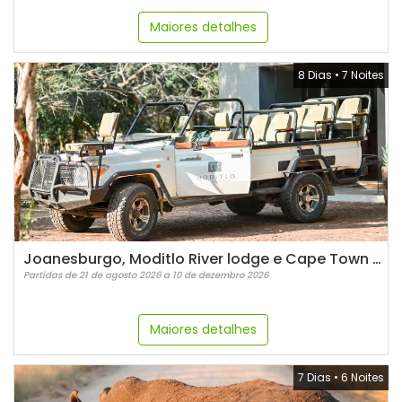
Maiores detalhes
8 Dias
•
7 Noites
Joanesburgo, Moditlo River lodge e Cape Town - para família
Partidas de 21 de agosto 2026 a 10 de dezembro 2026
Maiores detalhes
7 Dias
•
6 Noites