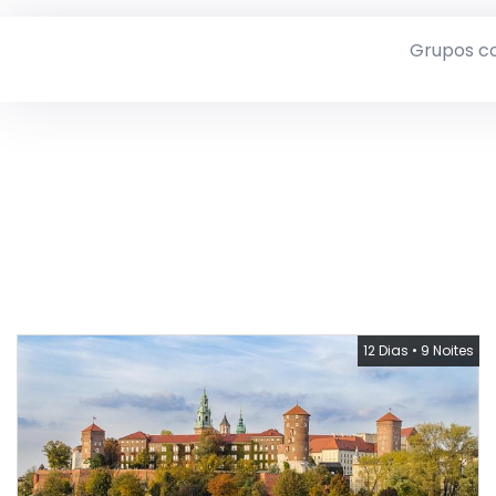
Grupos c
12 Dias
•
9 Noites